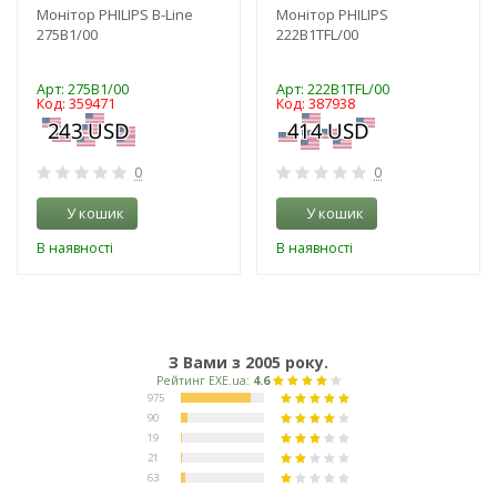
Монітор PHILIPS B-Line
Монітор PHILIPS
275B1/00
222B1TFL/00
Арт: 275B1/00
Арт: 222B1TFL/00
Код: 359471
Код: 387938
0
0
У кошик
У кошик
В наявності
В наявності
З Вами з 2005 року.