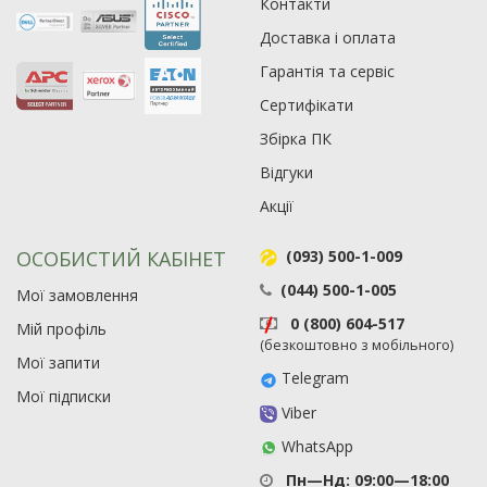
Контакти
Рейтинг EXE.ua:
4.6
975
Доставка і оплата
90
Гарантія та сервіс
19
Сертифікати
21
63
Збірка ПК
Відгуки
Акції
ОСОБИСТИЙ КАБІНЕТ
(093) 500-1-009
(044) 500-1-005
Мої замовлення
0 (800) 604-517
Мій профіль
(безкоштовно з мобільного)
Мої запити
Telegram
Мої підписки
Viber
WhatsApp
Пн—Нд: 09:00—18:00