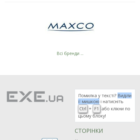
Всі бренди ...
Помилка у тексті?
Виділи
її мишкою
і натисніть
Ctrl
+
F1
або клікни по
цьому блоку!
СТОРІНКИ