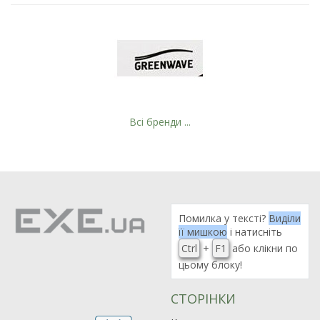
Всі бренди ...
Помилка у тексті?
Виділи
її мишкою
і натисніть
Ctrl
+
F1
або клікни по
цьому блоку!
СТОРІНКИ