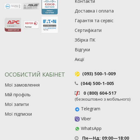
Контакти
Рейтинг EXE.ua:
4.6
974
Доставка і оплата
90
Гарантія та сервіс
19
Сертифікати
21
63
Збірка ПК
Відгуки
Акції
ОСОБИСТИЙ КАБІНЕТ
(093) 500-1-009
(044) 500-1-005
Мої замовлення
0 (800) 604-517
Мій профіль
(безкоштовно з мобільного)
Мої запити
Telegram
Мої підписки
Viber
WhatsApp
Пн—Нд: 09:00—18:00