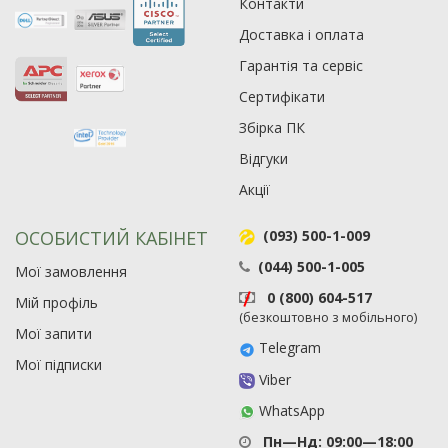
Контакти
Рейтинг EXE.ua:
4.6
974
Доставка і оплата
90
Гарантія та сервіс
19
Сертифікати
21
63
Збірка ПК
Відгуки
Акції
ОСОБИСТИЙ КАБІНЕТ
(093) 500-1-009
(044) 500-1-005
Мої замовлення
0 (800) 604-517
Мій профіль
(безкоштовно з мобільного)
Мої запити
Telegram
Мої підписки
Viber
WhatsApp
Пн—Нд: 09:00—18:00