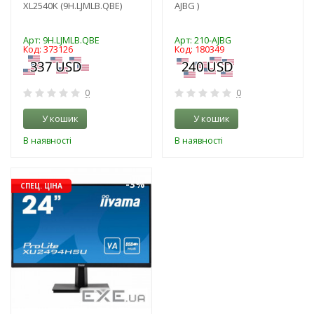
XL2540K (9H.LJMLB.QBE)
AJBG )
Арт: 9H.LJMLB.QBE
Арт: 210-AJBG
Код: 373126
Код: 180349
0
0
У кошик
У кошик
В наявності
В наявності
-3%
СПЕЦ. ЦІНА