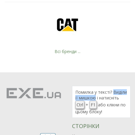
Всі бренди ...
Помилка у тексті?
Виділи
її мишкою
і натисніть
Ctrl
+
F1
або клікни по
цьому блоку!
СТОРІНКИ