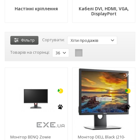
Настінні кріплення
Кабелі DVI, HDMI, VGA,
DisplayPort
Сортувати:
Фільтр
Хіти продажів
Товарів на сторінці:
36
-3%
-3%
Монітор BENQ Zowie
Монітор DELL Black (210-