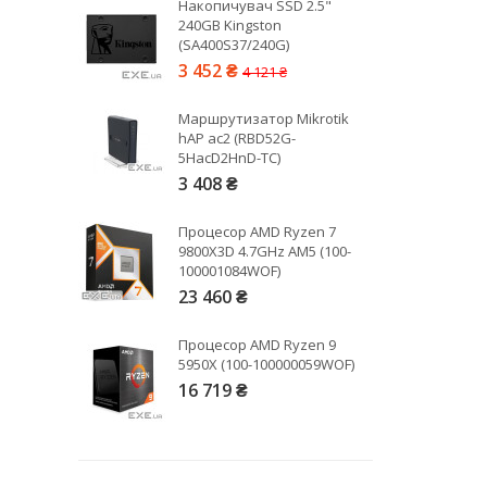
Накопичувач SSD 2.5"
3840x1080
240GB Kingston
5120x2880
(SA400S37/240G)
5120x2160
3 452 ₴
4 121 ₴
5120x1440
7680x4320
Маршрутизатор Mikrotik
hAP ac2 (RBD52G-
5HacD2HnD-TC)
3 408 ₴
Процесор AMD Ryzen 7
9800X3D 4.7GHz AM5 (100-
100001084WOF)
23 460 ₴
Процесор AMD Ryzen 9
5950X (100-100000059WOF)
16 719 ₴