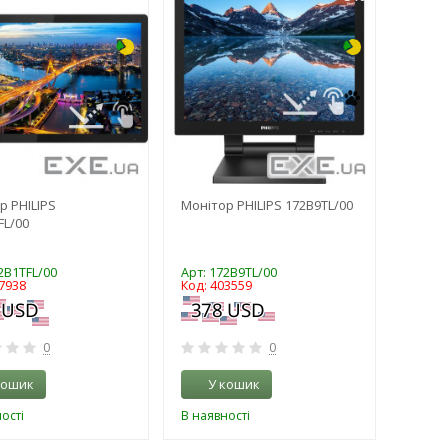
р PHILIPS
Монітор PHILIPS 172B9TL/00
FL/00
2B1TFL/00
Арт: 172B9TL/00
7938
Код: 403559
0
0
кошик
У кошик
ості
В наявності