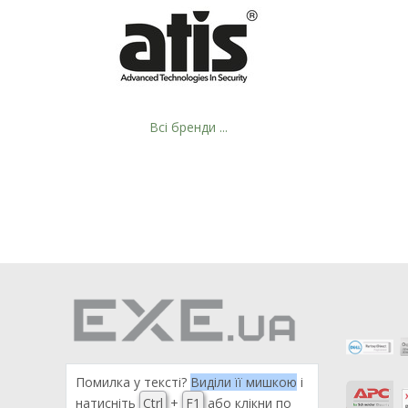
Всі бренди ...
Рейтинг EXE.ua:
4.6
974
90
19
21
63
Помилка у тексті?
Виділи її мишкою
і
натисніть
Ctrl
+
F1
або клікни по