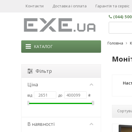
Контакти
Доставка і оплата
Гарантія та сервіс
(044) 50
Головна
КАТАЛОГ
Моні
Фільтр
Наст
Ціна
від
до
₴
Сортува
В наявності