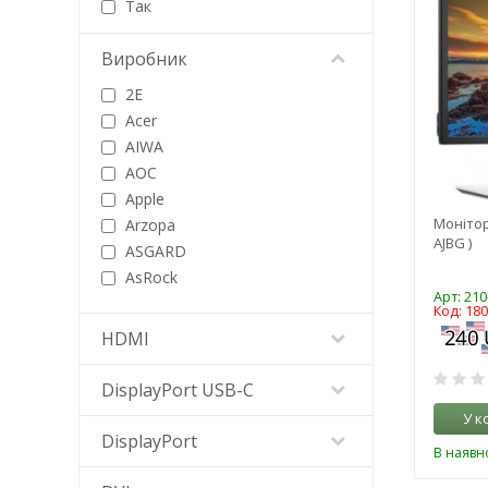
Так
Виробник
2E
Acer
AIWA
AOC
Apple
Монітор 
Arzopa
AJBG )
ASGARD
AsRock
Арт: 210
Asus
Код: 18
BenQ
HDMI
Blackview
DAHUA
DisplayPort USB-C
Dell
У к
EKLEER Co., Ltd.
DisplayPort
В наявно
Evromedia
Fujitsu