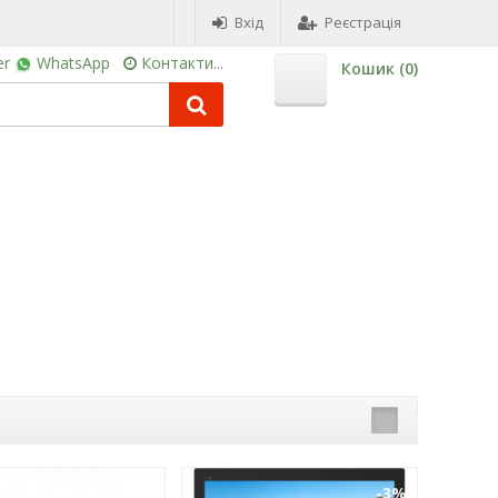
Вхід
Реєстрація
er
WhatsApp
Контакти...
Кошик (
0
)
-3%
-3%