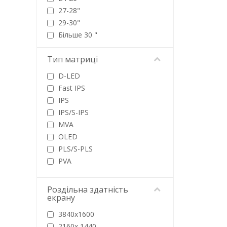
27-28"
29-30"
Більше 30 "
Тип матриці
D-LED
Fast IPS
IPS
IPS/S-IPS
MVA
OLED
PLS/S-PLS
PVA
QD-OLED
SS IPS
Роздільна здатність
екрану
TFT
TN
3840x1600
TN+Film
2160х 1440