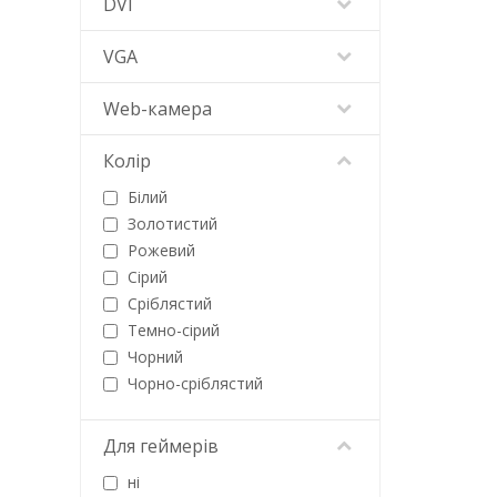
DVI
Gigabyte
Hanwha
VGA
Hikvision
HP
Web-камера
IIYAMA
Intboard
Колір
Lenovo
Білий
LG
Золотистий
MSI
Рожевий
Neovo
Сірий
NoNaMe
Сріблястий
Philips
Темно-сірий
Pipo
Чорний
ProLogix
Чорно-сріблястий
QUBE
Чорно-червоний
Samsung
Для геймерів
Thunderobot
Ubiquiti
ні