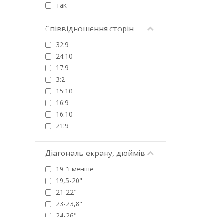
Uniview
так
Verbatim
ViewSonic
Співвідношення сторін
Vinga
32:9
Xiaomi
24:10
17:9
3:2
15:10
16:9
16:10
21:9
5:4
4:3
Діагональ екрану, дюймів
19 "і менше
19,5-20"
21-22"
23-23,8"
24-26"