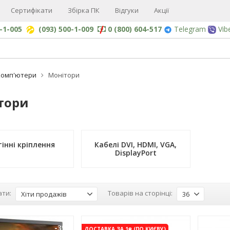
Сертифікати
Збірка ПК
Відгуки
Акції
0-1-005
(093) 500-1-009
0 (800) 604-517
Telegram
Vib
Комп'ютери
Монітори
тори
інні кріплення
Кабелі DVI, HDMI, VGA,
DisplayPort
ти:
Товарів на сторінці:
Хіти продажів
36
-3%
-3%
ДОСТАВКА ЗА 1₴ (ПО КИЄВУ)