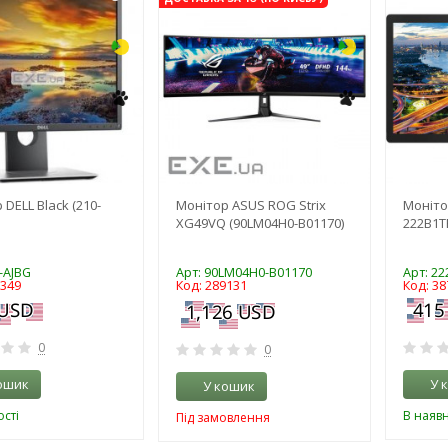
DELL Black (210-
Монітор ASUS ROG Strix
Моніто
XG49VQ (90LM04H0-B01170)
222B1T
-AJBG
Арт: 90LM04H0-B01170
Арт: 22
0349
Код: 289131
Код: 38
0
0
ошик
У 
У кошик
сті
В наявн
Під замовлення