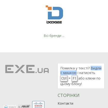
Всі бренди ...
Рейтинг EXE.ua:
4.6
Помилка у тексті?
Виділи
975
її мишкою
і натисніть
90
Ctrl
+
F1
або клікни по
19
цьому блоку!
21
СТОРІНКИ
63
Контакти