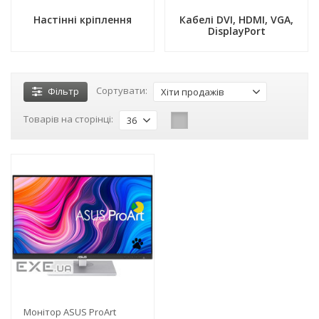
Настінні кріплення
Кабелі DVI, HDMI, VGA,
DisplayPort
Сортувати:
Фільтр
Хіти продажів
Товарів на сторінці:
36
-3%
Монітор ASUS ProArt