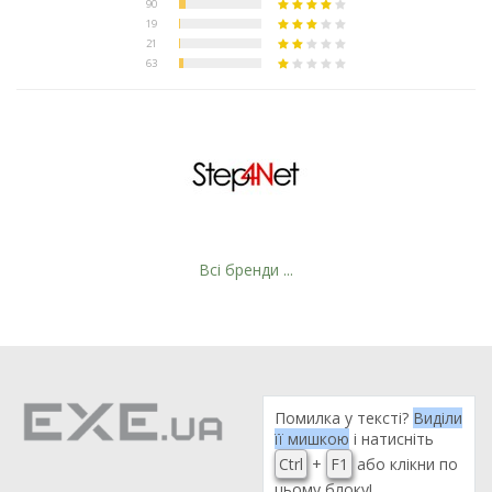
Всі бренди ...
Помилка у тексті?
Виділи
її мишкою
і натисніть
Рейтинг EXE.ua:
4.6
Ctrl
+
F1
або клікни по
974
цьому блоку!