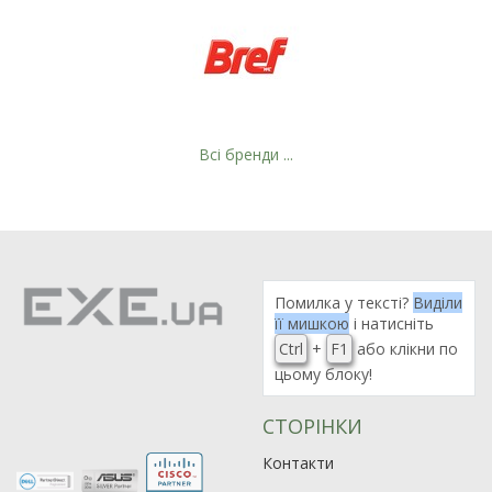
Всі бренди ...
Рейтинг EXE.ua:
4.6
Помилка у тексті?
Виділи
974
її мишкою
і натисніть
90
Ctrl
+
F1
або клікни по
19
цьому блоку!
21
63
СТОРІНКИ
Контакти