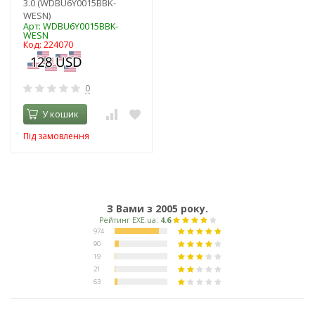
3.0 (WDBU6Y0015BBK-
WESN)
Арт: WDBU6Y0015BBK-
WESN
Код: 224070
0
У кошик
Під замовлення
З Вами з 2005 року.