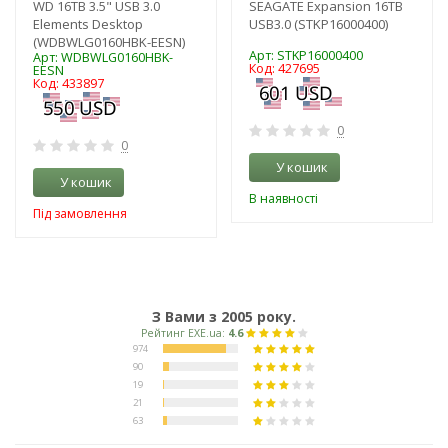
WD 16TB 3.5" USB 3.0
SEAGATE Expansion 16TB
Elements Desktop
USB3.0 (STKP16000400)
(WDBWLG0160HBK-EESN)
Арт: STKP16000400
Арт: WDBWLG0160HBK-
Код: 427695
EESN
Код: 433897
0
0
У кошик
У кошик
В наявності
Під замовлення
З Вами з 2005 року.