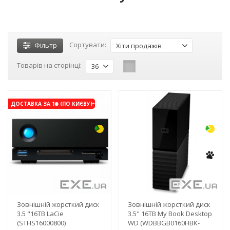
Сортувати:
Фільтр
Хіти продажів
Товарів на сторінці:
36
-3%
-3%
ДОСТАВКА ЗА 1₴ (ПО КИЄВУ)
Зовнішній жорсткий диск
Зовнішній жорсткий диск
3.5 "16TB LaCie
3.5" 16TB My Book Desktop
(STHS16000800)
WD (WDBBGB0160HBK-