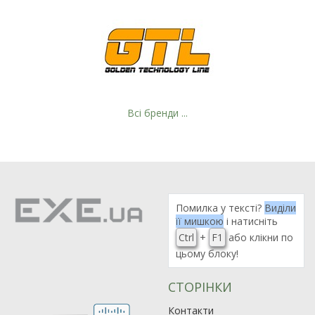
Всі бренди ...
Помилка у тексті?
Виділи
її мишкою
і натисніть
Ctrl
+
F1
або клікни по
цьому блоку!
СТОРІНКИ
Контакти
Рейтинг EXE.ua:
4.6