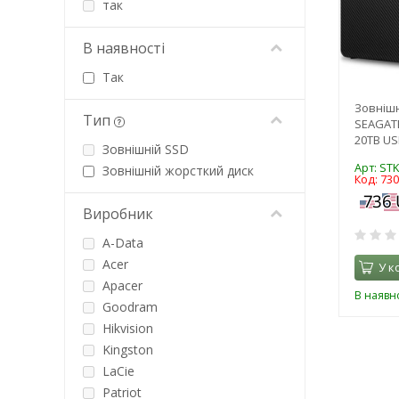
так
В наявності
Так
Зовнішн
Тип
SEAGATE
20TB US
Зовнішній SSD
Арт: ST
Зовнішній жорсткий диск
Код: 73
Виробник
A-Data
Acer
У к
Apacer
В наявно
Goodram
Hikvision
Kingston
LaCie
Patriot