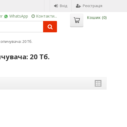
Вхід
Реєстрація
er
WhatsApp
Контакти...
Кошик (
0
)
копичувача: 20 Тб.
чувача: 20 Тб.