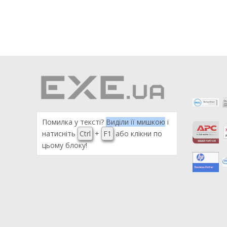
Помилка у тексті?
Виділи її мишкою
і
натисніть
Ctrl
+
F1
або клікни по
цьому блоку!