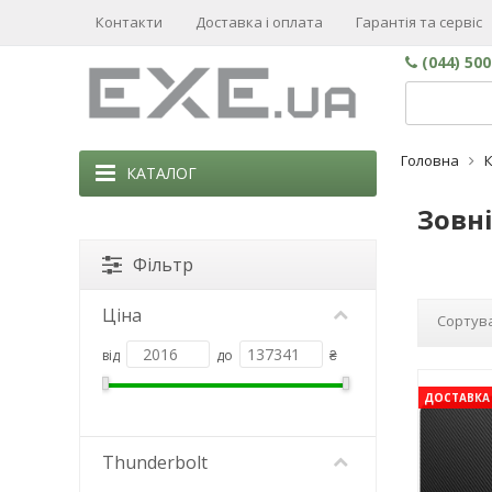
Контакти
Доставка і оплата
Гарантія та сервіс
(044) 50
Головна
КАТАЛОГ
Зовні
Фільтр
Ціна
Сортува
від
до
₴
ДОСТАВКА 
Thunderbolt