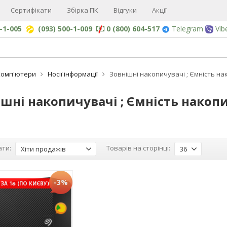
Сертифікати
Збірка ПК
Відгуки
Акції
0-1-005
(093) 500-1-009
0 (800) 604-517
Telegram
Vib
Комп'ютери
Носії інформації
Зовнішні накопичувачі ; Ємність на
шні накопичувачі ; Ємність накопи
ти:
Товарів на сторінці:
Хіти продажів
36
-3%
ЗА 1₴ (ПО КИЄВУ)