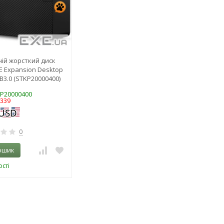
ій жорсткий диск
 Expansion Desktop
B3.0 (STKP20000400)
KP20000400
0339
0
ошик
сті