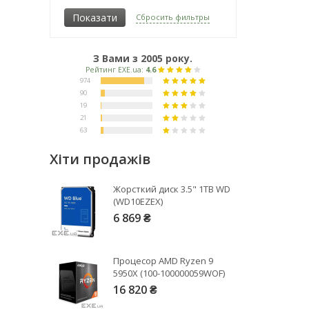
1 Тб
Сбросить фильтры
1,5 Тб
2 Тб
4 Тб
З Вами з 2005 року.
5 Тб
6 Тб
8 Тб
10 Тб
12 Тб
Хіти продажів
14 Тб
16 Тб
Жорсткий диск 3.5" 1TB WD
18 Тб
(WD10EZEX)
24 Тб
6 869 ₴
28 Тб
40 Тб
Процесор AMD Ryzen 9
5950X (100-100000059WOF)
16 820 ₴