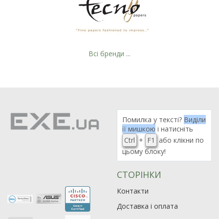
Всі бренди ...
Рейтинг EXE.ua:
4.6
Помилка у тексті?
Виділи
974
її мишкою
і натисніть
90
Ctrl
+
F1
або клікни по
19
цьому блоку!
21
63
СТОРІНКИ
Контакти
Доставка і оплата