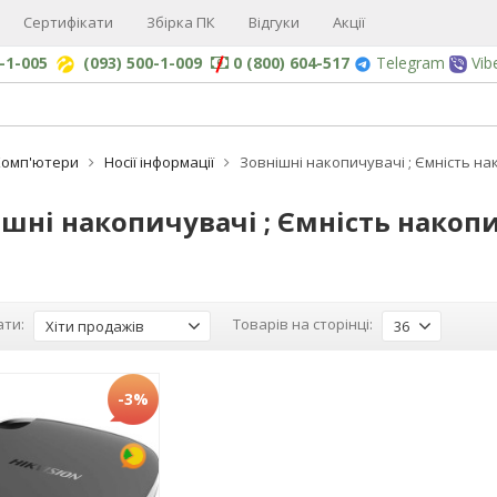
Сертифікати
Збірка ПК
Відгуки
Акції
0-1-005
(093) 500-1-009
0 (800) 604-517
Telegram
Vib
Комп'ютери
Носії інформації
Зовнішні накопичувачі ; Ємність нак
шні накопичувачі ; Ємність накопи
ти:
Товарів на сторінці:
Хіти продажів
36
-3%