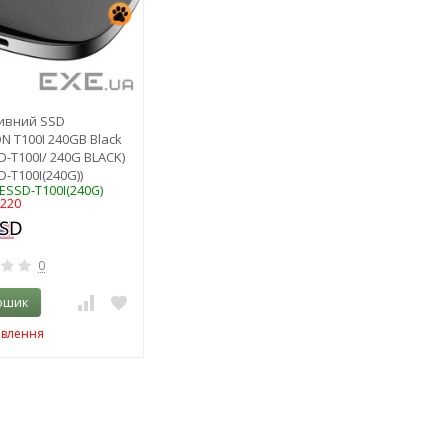
ивний SSD
ON T100I 240GB Black
D-T100I/ 240G BLACK)
D-T100I(240G))
-ESSD-T100I(240G)
0220
0
ошик
овлення