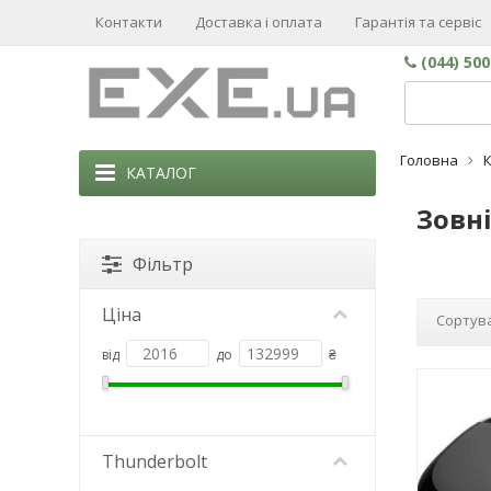
Контакти
Доставка і оплата
Гарантія та сервіс
(044) 50
Головна
КАТАЛОГ
Зовні
Фільтр
Ціна
Сортува
від
до
₴
Thunderbolt