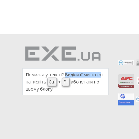
Помилка у тексті?
Виділи її мишкою
і
натисніть
Ctrl
+
F1
або клікни по
цьому блоку!