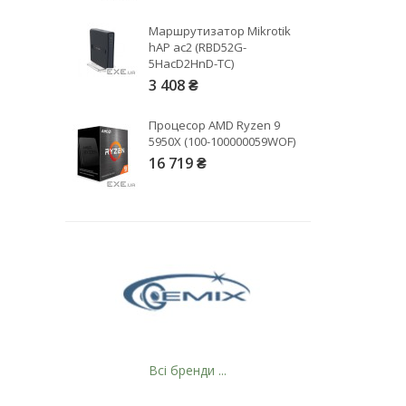
Маршрутизатор Mikrotik
hAP ac2 (RBD52G-
5HacD2HnD-TC)
3 408 ₴
Рейтинг EXE.ua:
4.6
Процесор AMD Ryzen 9
974
5950X (100-100000059WOF)
16 719 ₴
90
19
21
63
Всі бренди ...