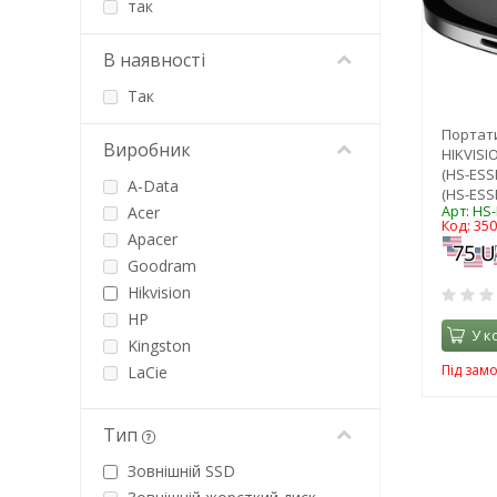
так
В наявності
Так
Портат
Виробник
HIKVISI
(HS-ESS
A-Data
(HS-ESS
Арт: HS
Acer
Код: 35
Apacer
Goodram
Hikvision
HP
У к
Kingston
Під зам
LaCie
Patriot
PNY
Тип
ProLogix
Зовнішній SSD
Samsung