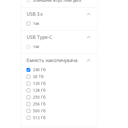
Зовнішній жорсткий диск
SanDisk
Seagate
USB 3.x
Silicon Power
Team
так
Toshiba
Transcend
USB Type-C
Verbatim
так
WD
Western Digital
Ємність накопичувача
Wibrand
240 Гб
26 Тб
120 Гб
128 Гб
250 Гб
256 Гб
500 Гб
512 Гб
1 Тб