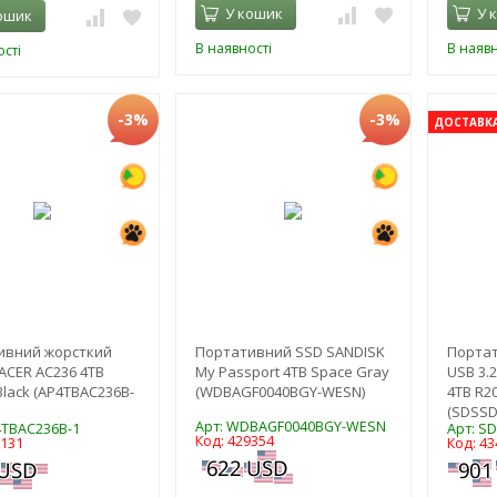
У кошик
У 
ошик
В наявності
В наявн
сті
-3%
-3%
ДОСТАВКА 
ивний жорсткий
Портативний SSD SANDISK
Портат
ACER AC236 4TB
My Passport 4TB Space Gray
USB 3.2
Black (AP4TBAC236B-
(WDBAGF0040BGY-WESN)
4TB R2
(SDSSD
Арт: WDBAGF0040BGY-WESN
4TBAC236B-1
Арт: S
Код: 429354
0131
Код: 43