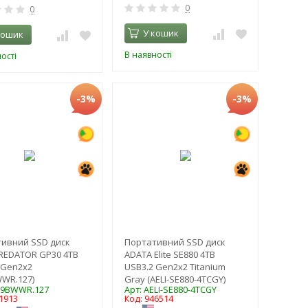
0
0
У кошик
кошик
В наявності
ості
-3%
-3%
ивний SSD диск
Портативний SSD диск
REDATOR GP30 4TB
ADATA Elite SE880 4TB
 Gen2x2
USB3.2 Gen2x2 Titanium
WWR.127)
Gray (AELI-SE880-4TCGY)
L.9BWWR.127
Арт: AELI-SE880-4TCGY
1913
Код: 946514