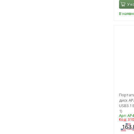
У к
В наявно
Портат
диск AP
USB3.1 
1)
Арт: AP
Код: 31