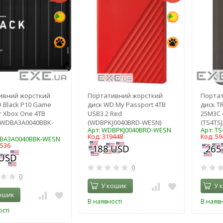
ивний жорсткий
Портативний жорсткий
Порта
 Black P10 Game
диск WD My Passport 4TB
диск T
or Xbox One 4TB
USB3.2 Red
25M3C 
(WDBA3A0040BBK-
(WDBPKJ0040BRD-WESN)
(TS4TS
Арт: WDBPKJ0040BRD-WESN
Арт: T
Код: 319448
Код: 59
DBA3A0040BBK-WESN
1536
0
0
У кошик
У 
ошик
В наявності
В наявн
сті