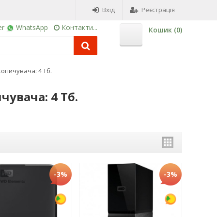
Вхід
Реєстрація
er
WhatsApp
Контакти...
Кошик (
0
)
копичувача: 4 Тб.
чувача: 4 Тб.
-3%
-3%