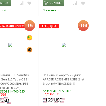
кошик
У кошик
ості
В наявності
-3%
-16%
ЗА 1₴ (ПО КИЄВУ)
СПЕЦ. ЦІНА
ивний SSD SanDisk
Зовнішній жорсткий диск
 Gen 2x2 Type-C E81
APACER AC533 4TB USB3.2 Jet
000/W2000MB/s IP55
Black (AP4TBAC533B-1)
E81-4T00-G25)
Арт: AP4TBAC533B-1
DSSDE81-4T00-G25
Код: 451675
4595