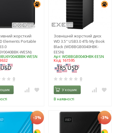
тивний жорсткий
Зовнішній жорсткий диск
D Elements Portable
WD 3.5" USB3.0 4Tb My Book
B3.0
Black (WDBBGB0040HBK-
6Y0040BBK-WESN)
EESN)
DBU6Y0040BBK-WESN
Арт: WDBBGB0040HBK-EESN
3632
Код: 161595
0
0
кошик
У кошик
ості
В наявності
-3%
-3%