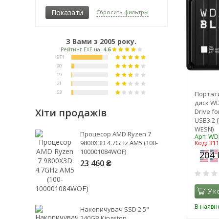
1 Тб
Сбросить фильтры
1,5 Тб
2 Тб
5 Тб
З Вами з 2005 року.
6 Тб
8 Тб
10 Тб
12 Тб
Портат
14 Тб
диск WD
Хіти продажів
16 Тб
Drive f
USB3.2 
18 Тб
WESN)
Процесор AMD Ryzen 7
20 Тб
Арт: W
9800X3D 4.7GHz AM5 (100-
Код: 31
24 Тб
100001084WOF)
28 Тб
23 460 ₴
40 Тб
60 Тб
У к
В наявно
Накопичувач SSD 2.5"
240GB Kingston