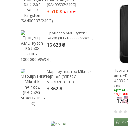
(SA400S37/240G)
3 510 ₴
4 191 ₴
Процесор AMD Ryzen 9
5950X (100-100000059WOF)
Рейтинг EXE.ua:
4.6
16 628 ₴
974
90
19
21
Портат
Маршрутизатор Mikrotik
63
диск AD
hAP ac2 (RBD52G-
USB3.2 
5HacD2HnD-TC)
CBK)
3 362 ₴
Арт: AH
Код: 30
У к