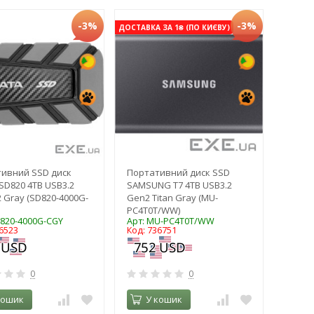
-3%
-3%
ДОСТАВКА ЗА 1₴ (ПО КИЄВУ)
ивний SSD диск
Портативний диск SSD
SD820 4TB USB3.2
SAMSUNG T7 4TB USB3.2
 Gray (SD820-4000G-
Gen2 Titan Gray (MU-
PC4T0T/WW)
D820-4000G-CGY
Арт: MU-PC4T0T/WW
6523
Код: 736751
0
0
кошик
У кошик