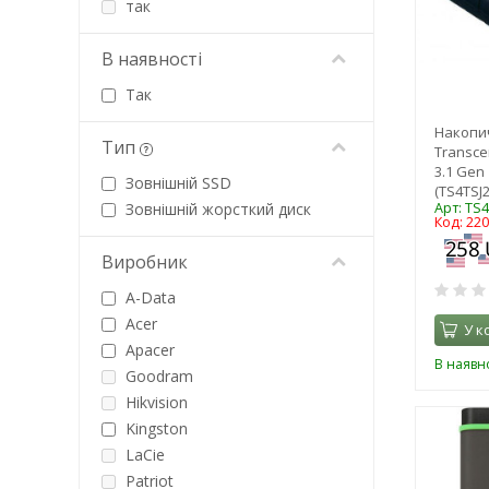
так
В наявності
Так
Накопи
Тип
Transcen
3.1 Gen 
Зовнішній SSD
(TS4TSJ
Арт: TS
Зовнішній жорсткий диск
Код: 22
Виробник
A-Data
Acer
У к
Apacer
В наявно
Goodram
Hikvision
Kingston
LaCie
Patriot