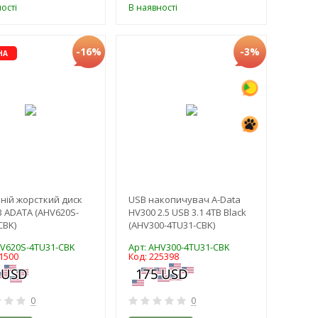
ості
В наявності
-16%
-3%
НА
ній жорсткий диск
USB накопичувач A-Data
TB ADATA (AHV620S-
HV300 2.5 USB 3.1 4TB Black
CBK)
(AHV300-4TU31-CBK)
HV620S-4TU31-CBK
Арт: AHV300-4TU31-CBK
1500
Код: 225398
0
0