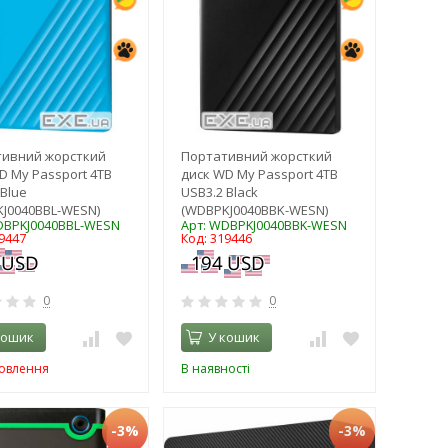
тивний жорсткий
Портативний жорсткий
D My Passport 4TB
диск WD My Passport 4TB
 Blue
USB3.2 Black
J0040BBL-WESN)
(WDBPKJ0040BBK-WESN)
DBPKJ0040BBL-WESN
Арт: WDBPKJ0040BBK-WESN
9447
Код: 319446
0
0
кошик
У кошик
мовлення
В наявності
-3%
-3%