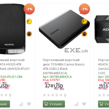
-3%
-3%
ивний жорсткий
Портативний жорсткий
Портат
ATA HV320 4TB
диск TOSHIBA Canvio Basics
ADATA 
Black (AHV320-4TU31-
4TB USB3.2 Black
Gen2x2
(HDTB540EK3CA)
CGY)
V320-4TU31-CBK
Арт: HDTB540EK3CA
Арт: S
0280
Код: 619791
Код: 94
0
0
ошик
У кошик
У 