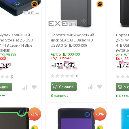
чувач зовнішній
Портативний жорсткий
Порта
d StoreJet 2.5 USB
диск SEAGATE Basic 4TB
диск W
1 4TB серия H Blue
USB3.0 (STJL4000400)
4TB US
25H3B)
(WDBU
Арт: STJL4000400
4TSJ25H3B
Арт: W
Код: 319542
0008
Код: 22
0
0
У кошик
ошик
У 
В наявності
сті
В наявн
-3%
-3%