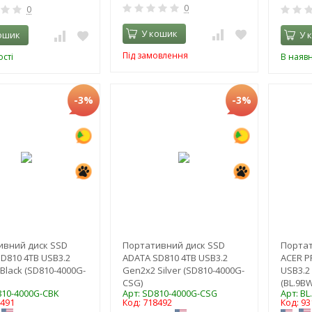
0
0
У кошик
ошик
У 
Під замовлення
сті
В наявн
-3%
-3%
ивний диск SSD
Портативний диск SSD
Портат
D810 4TB USB3.2
ADATA SD810 4TB USB3.2
ACER P
Black (SD810-4000G-
Gen2x2 Silver (SD810-4000G-
USB3.2
CSG)
(BL.9B
810-4000G-CBK
Арт: SD810-4000G-CSG
Арт: B
8491
Код: 718492
Код: 93