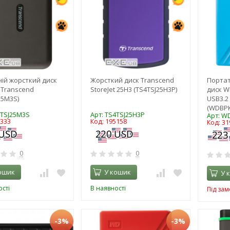
ій жорсткий диск
Жорсткий диск Transcend
Порта
B Transcend
StoreJet 25H3 (TS4TSJ25H3P)
диск W
25M3S)
USB3.2
(WDBPK
4TSJ25M3S
Арт: TS4TSJ25H3P
Арт: W
3333
Код: 195158
Код: 31
0
0
ошик
У кошик
У 
сті
В наявності
Під за
-3%
-3%