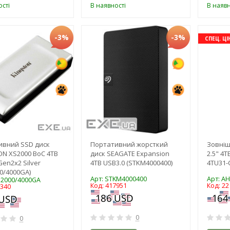
сті
В наявності
В наявн
-3%
-3%
СПЕЦ. ЦІ
ивний SSD диск
Портативний жорсткий
Зовніш
N XS2000 BoC 4TB
диск SEAGATE Expansion
2.5" 4
Gen2x2 Silver
4TB USB3.0 (STKM4000400)
4TU31-
0/4000GA)
Арт: STKM4000400
Арт: A
S2000/4000GA
Код: 417951
Код: 22
7340
0
0