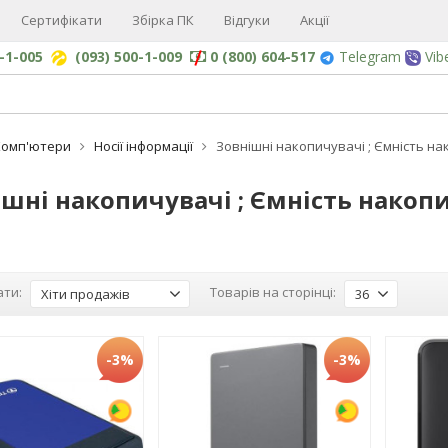
Сертифікати
Збірка ПК
Відгуки
Акції
0-1-005
(093) 500-1-009
0 (800) 604-517
Telegram
Vib
Комп'ютери
Носії інформації
Зовнішні накопичувачі ; Ємність на
шні накопичувачі ; Ємність накопи
ти:
Товарів на сторінці:
Хіти продажів
36
-3%
-3%