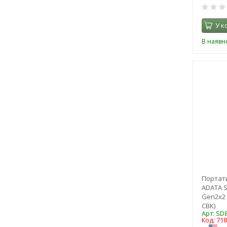
У к
В наявно
Портат
ADATA S
Gen2x2 
CBK)
Арт: SD
Код: 71