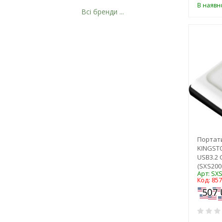
В наявно
Всі бренди ...
Портат
KINGSTO
USB3.2 
(SXS200
Арт: SX
Код: 85