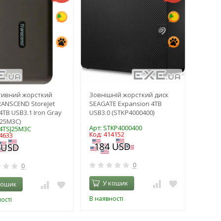
тивний жорсткий
Зовнішній жорсткий диск
RANSCEND StoreJet
SEAGATE Expansion 4TB
4TB USB3.1 Iron Gray
USB3.0 (STKP4000400)
J25M3C)
Арт: STKP4000400
S4TSJ25M3C
Код: 414152
4633
0
0
У кошик
кошик
В наявності
ості