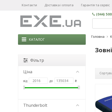
Контакти
Доставка і оплата
Гарантія та сервіс
(044) 50
Головна
КАТАЛОГ
Зовні
Фільтр
Ціна
Сортува
від
до
₴
Thunderbolt