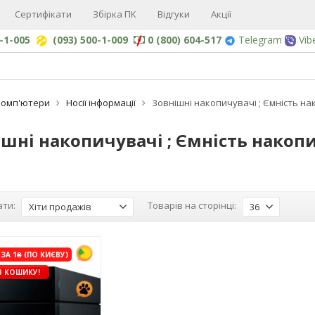
Сертифікати
Збірка ПК
Відгуки
Акції
0-1-005
(093) 500-1-009
0 (800) 604-517
Telegram
Vib
Комп'ютери
Носії інформації
Зовнішні накопичувачі ; Ємність на
шні накопичувачі ; Ємність накопи
ти:
Товарів на сторінці:
Хіти продажів
36
ЗА 1₴ (ПО КИЄВУ)
В КОШИКУ!