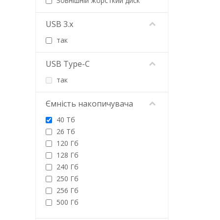
Зовнішній жорсткий диск
SanDisk
Seagate
USB 3.x
Silicon Power
Team
так
Toshiba
Transcend
USB Type-C
Verbatim
так
WD
Western Digital
Ємність накопичувача
Wibrand
40 Тб
26 Тб
120 Гб
128 Гб
240 Гб
250 Гб
256 Гб
500 Гб
512 Гб