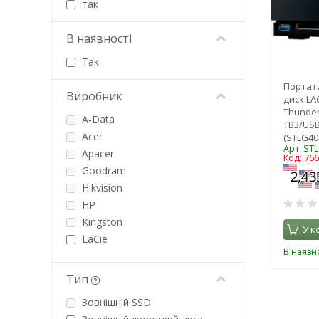
так
В наявності
Так
Портат
Виробник
диск LAC
Thunder
A-Data
TB3/USB
Acer
(STLG40
Арт: ST
Apacer
Код: 76
Goodram
Hikvision
HP
Kingston
У к
LaCie
В наявно
Patriot
PNY
Тип
ProLogix
Зовнішній SSD
Samsung