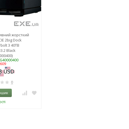
ивний жорсткий
IE 2big Dock
bolt 3 40TB
3.2 Black
000400)
LG40000400
6609
0
ошик
сті