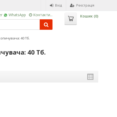
Вхід
Реєстрація
er
WhatsApp
Контакти...
Кошик (
0
)
копичувача: 40 Тб.
чувача: 40 Тб.