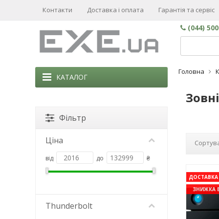
Контакти
Доставка і оплата
Гарантія та сервіс
(044) 50
Головна
КАТАЛОГ
Зовні
Фільтр
Ціна
Сортува
від
до
₴
ДОСТАВКА 
ЗНИЖКА 
Thunderbolt