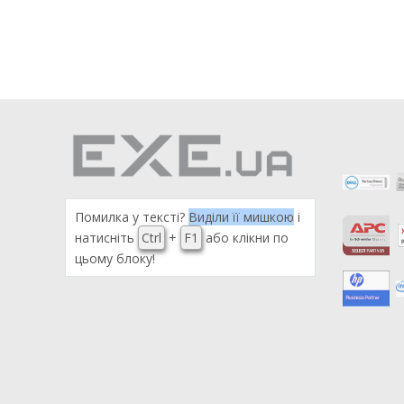
Помилка у тексті?
Виділи її мишкою
і
натисніть
Ctrl
+
F1
або клікни по
цьому блоку!