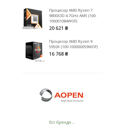
Процесор AMD Ryzen 7
9800X3D 4.7GHz AM5 (100-
100001084WOF)
20 621 ₴
Рейтинг EXE.ua:
4.6
Процесор AMD Ryzen 9
974
5950X (100-100000059WOF)
16 768 ₴
90
19
21
63
Всі бренди ...