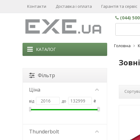
Контакти
Доставка і оплата
Гарантія та сервіс
(044) 50
Головна
КАТАЛОГ
Зовні
Фільтр
Ціна
Сортува
від
до
₴
Thunderbolt