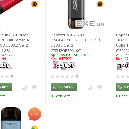
ивний SSD диск
Портативний SSD
Порта
N Dual Portable
TRANSCEND ESD310C 512GB
TRANSC
GB USB3.2 Gen2
USB3.2 Gen2
USB3.1 
12GB)
(TS512GESD310C)
(TS512
SD/512GB
Арт: TS512GESD310C
Арт: T
2199
Код: 647509
Код: 67
0
0
ошик
У кошик
У 
сті
В наявності
В наявн
-3%