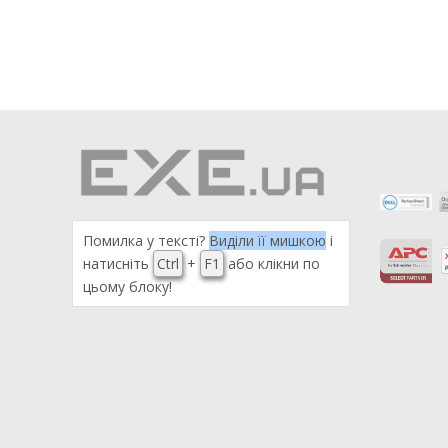
Помилка у тексті?
Виділи її мишкою
і
натисніть
Ctrl
+
F1
або клікни по
цьому блоку!