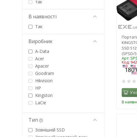
так
В наявності
Так
Портат
Виробник
KINGSTO
SSD 512
A-Data
(SPSD/5
Арт: SP
Acer
Код: 94
Apacer
Goodram
Hikvision
HP
У к
Kingston
В наявно
LaCie
Patriot
PNY
Тип
ProLogix
Зовнішній SSD
Samsung