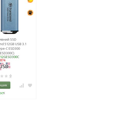
ивний SSD
nd 512GB USB 3.1
ype-C ESD300
ESD300C)
512GESD300C
5874
0
ошик
сті