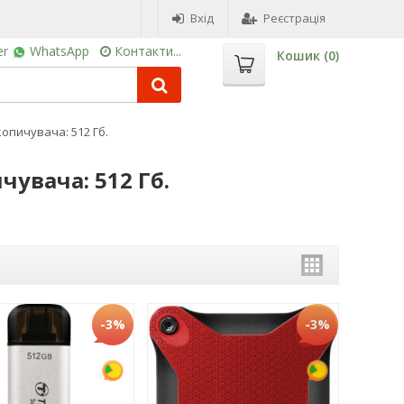
Вхід
Реєстрація
er
WhatsApp
Контакти...
Кошик (
0
)
опичувача: 512 Гб.
чувача: 512 Гб.
-3%
-3%