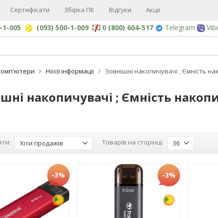
Сертифікати
Збірка ПК
Відгуки
Акції
0-1-005
(093) 500-1-009
0 (800) 604-517
Telegram
Vib
Комп'ютери
Носії інформації
Зовнішні накопичувачі ; Ємність нак
шні накопичувачі ; Ємність накопи
ти:
Товарів на сторінці:
Хіти продажів
36
-3%
-3%