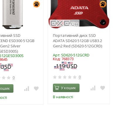
тивний SSD
Портативний диск SSD
END ESD300 512GB
ADATA SD620 512GB USB3.2
Gen2 Silver
Gen2 Red (SD620-512GCRD)
GESD300S)
Арт: SD620-512GCRD
S512GESD300S
Код: 768373
8645
0
0
У кошик
кошик
В наявності
ості