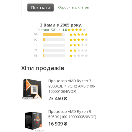
1,5 Тб
Сбросить фильтры
2 Тб
4 Тб
5 Тб
З Вами з 2005 року.
6 Тб
8 Тб
10 Тб
12 Тб
14 Тб
Хіти продажів
16 Тб
18 Тб
Процесор AMD Ryzen 7
20 Тб
9800X3D 4.7GHz AM5 (100-
24 Тб
100001084WOF)
28 Тб
23 460 ₴
40 Тб
60 Тб
Процесор AMD Ryzen 9
5950X (100-100000059WOF)
16 909 ₴