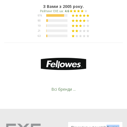
З Вами з 2005 року.
Рейтинг EXE.ua:
4.6
974
90
19
21
Всі бренди ...
63