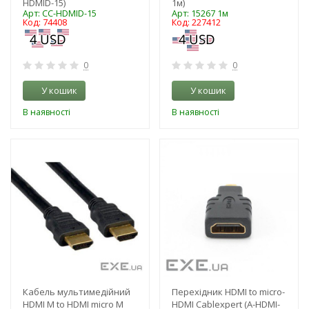
HDMID-15)
1м)
Арт: CC-HDMID-15
Арт: 15267 1м
Код: 74408
Код: 227412
0
0
У кошик
У кошик
В наявності
В наявності
-3%
-3%
Кабель мультимедійний
Перехідник HDMI to micro-
HDMI M to HDMI micro M
HDMI Cablexpert (A-HDMI-