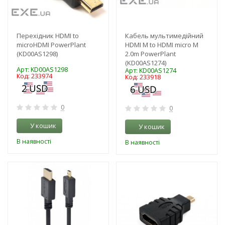
Перехідник HDMI to
Кабель мультимедійний
microHDMI PowerPlant
HDMI M to HDMI micro M
(KD00AS1298)
2.0m PowerPlant
(KD00AS1274)
Арт: KD00AS1298
Арт: KD00AS1274
Код: 233974
Код: 233918
0
0
У кошик
У кошик
В наявності
В наявності
-3%
-3%