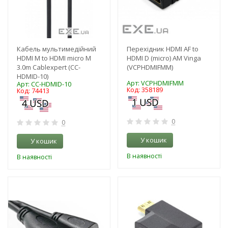
Кабель мультимедійний
Перехідник HDMI AF to
HDMI M to HDMI micro M
HDMI D (micro) AM Vinga
3.0m Cablexpert (CC-
(VCPHDMIFMM)
HDMID-10)
Арт: VCPHDMIFMM
Арт: CC-HDMID-10
Код: 358189
Код: 74413
0
0
У кошик
У кошик
В наявності
В наявності
-3%
-3%