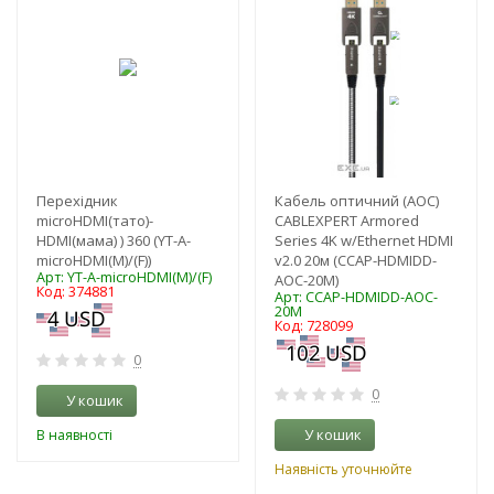
Перехідник
Кабель оптичний (AOC)
microHDMI(тато)-
CABLEXPERT Armored
HDMI(мама) ) 360 (YT-A-
Series 4K w/Ethernet HDMI
microHDMI(M)/(F))
v2.0 20м (CCAP-HDMIDD-
Арт: YT-A-microHDMI(M)/(F)
AOC-20M)
Код: 374881
Арт: CCAP-HDMIDD-AOC-
20M
Код: 728099
0
0
У кошик
У кошик
В наявності
Наявність уточнюйте