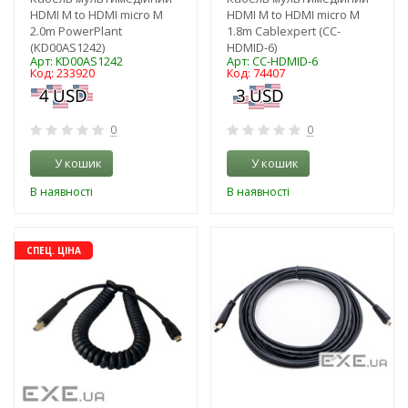
HDMI M to HDMI micro M
HDMI M to HDMI micro M
2.0m PowerPlant
1.8m Cablexpert (CC-
(KD00AS1242)
HDMID-6)
Арт: KD00AS1242
Арт: CC-HDMID-6
Код: 233920
Код: 74407
0
0
У кошик
У кошик
В наявності
В наявності
-3%
-3%
СПЕЦ. ЦІНА