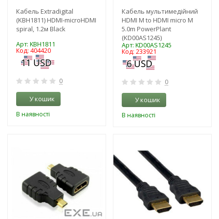
Кабель Extradigital
Кабель мультимедійний
(KBH1811) HDMI-microHDMI
HDMI M to HDMI micro M
spiral, 1.2м Black
5.0m PowerPlant
(KD00AS1245)
Арт: KBH1811
Арт: KD00AS1245
Код: 404420
Код: 233921
0
0
У кошик
У кошик
В наявності
В наявності
-3%
-3%