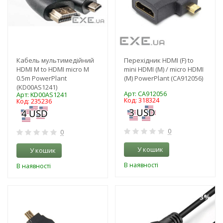
Кабель мультимедійний
Перехідник HDMI (F) to
HDMI M to HDMI micro M
mini HDMI (M) / micro HDMI
0.5m PowerPlant
(M) PowerPlant (CA912056)
(KD00AS1241)
Арт: CA912056
Арт: KD00AS1241
Код: 318324
Код: 235236
0
0
У кошик
У кошик
В наявності
В наявності
-3%
-3%