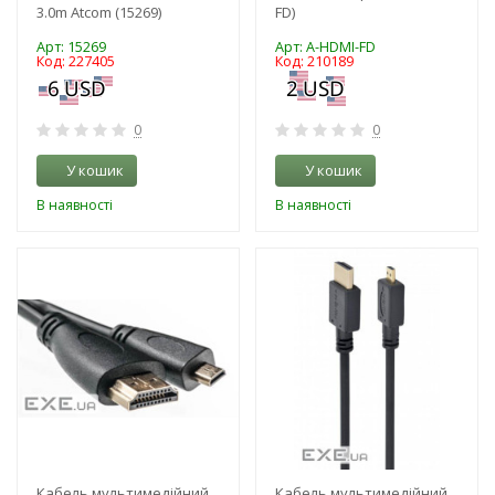
3.0m Atcom (15269)
FD)
Арт: 15269
Арт: A-HDMI-FD
Код: 227405
Код: 210189
0
0
У кошик
У кошик
В наявності
В наявності
-3%
-3%
Кабель мультимедійний
Кабель мультимедійний