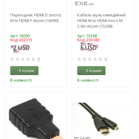
Перехідник HDMI D (micro)
Кабель мультимедійний
M to HDMI F Atcom (16090)
HDMI M to HDMI micro M
2.0m Atcom (15268)
Арт: 16090
Арт: 15268
Код: 232315
Код: 230183
0
0
У кошик
У кошик
В наявності
В наявності
-3%
-3%