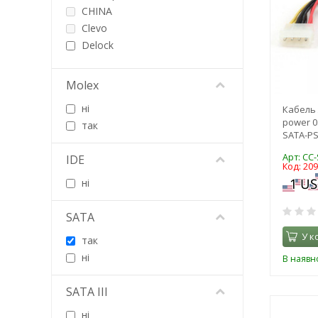
CHINA
Clevo
Delock
Diverse Hersteller
Dynamode
Molex
Equip
ні
Кабель
EXTRADIGITAL
power 0
так
Gembird
SATA-PS
Gemix
Арт: CC
IDE
Goobay
Код: 20
Gutbay
ні
Hypernet
Kingda
SATA
Lucom
У к
так
Patron
ні
В наявно
PowerPlant
Roline
SATA III
UGREEN
ні
Value