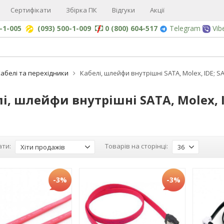
Сертифікати
Збірка ПК
Відгуки
Акції
0-1-005
(093) 500-1-009
0 (800) 604-517
Telegram
Vib
абелі та перехідники
Кабелі, шлейфи внутрішні SATA, Molex, IDE; SA
і, шлейфи внутрішні SATA, Molex, ID
ти:
Товарів на сторінці:
Хіти продажів
36
-3%
-3%