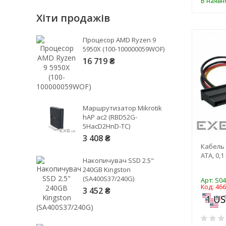
В наявно
0,8
Хіти продажів
1
2
Процесор AMD Ryzen 9
10
5950X (100-100000059WOF)
20
16 719 ₴
Маршрутизатор Mikrotik
hAP ac2 (RBD52G-
5HacD2HnD-TC)
3 408 ₴
Кабель 
ATA, 0,1
Накопичувач SSD 2.5"
240GB Kingston
(SA400S37/240G)
Арт: S0
Код: 46
3 452 ₴