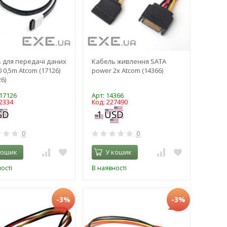
 для передачі даних
Кабель живлення SATA
 0,5m Atcom (17126)
power 2x Atcom (14366)
6)
T17126
Арт: 14366
2334
Код: 227490
0
0
кошик
У кошик
ості
В наявності
-3%
-3%