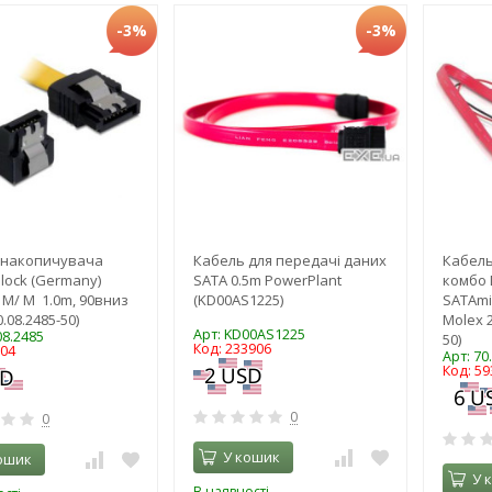
-3%
-3%
 накопичувача
Кабель для передачі даних
Кабель
lock (Germany)
SATA 0.5m PowerPlant
комбо 
 M/ M 1.0m, 90вниз
(KD00AS1225)
SATAmic
0.08.2485-50)
Molex 2
Арт: KD00AS1225
08.2485
50)
Код: 233906
804
Арт: 70
Код: 59
0
0
У кошик
ошик
У 
В наявності