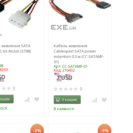
 живлення SATA
Кабель живлення
.1m Atcom (3798)
Cablexpert SATA power
extention 0.3 м (CC-SATAMF-
01)
98
Арт: CC-SATAMF-01
8230
Код: 210432
0
0
кошик
У кошик
ості
В наявності
-3%
-3%