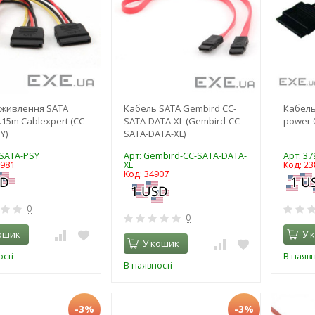
 живлення SATA
Кабель SATA Gembird CC-
Кабель
.15m Cablexpert (CC-
SATA-DATA-XL (Gembird-CC-
power 0
Y)
SATA-DATA-XL)
-SATA-PSY
Арт: Gembird-CC-SATA-DATA-
Арт: 37
9981
XL
Код: 23
Код: 34907
0
0
ошик
У 
У кошик
сті
В наявн
В наявності
-3%
-3%