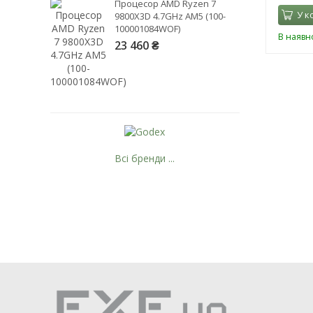
Процесор AMD Ryzen 7
У к
9800X3D 4.7GHz AM5 (100-
100001084WOF)
В наявно
23 460 ₴
Рейтинг EXE.ua:
4.6
974
90
Всі бренди ...
19
21
63