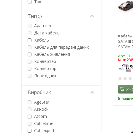
Так
Тип
Адаптер
Дата кабель
Кабель 
Кабель
SATA III
SATAM-D
Кабель для передачі даних
Кабель живлення
Арт: CC
Код: 23
Конвертер
Конвертор
Перехідник
Розгалужувач
У к
Виробник
В наявно
AgeStar
AsRock
Atcom
Cabletime
Cablexpert