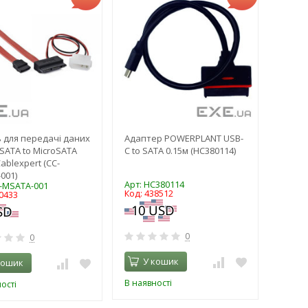
 для передачі даних
Адаптер POWERPLANT USB-
SATA to MicroSATA
C to SATA 0.15м (HC380114)
ablexpert (CC-
001)
Арт: HC380114
C-MSATA-001
Код: 438512
0433
0
0
У кошик
кошик
В наявності
ості