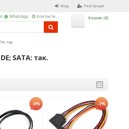
Вхід
Реєстрація
er
WhatsApp
Контакти...
Кошик (
0
)
TA: так.
E; SATA: так.
-3%
-3%