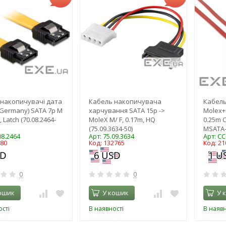
накопичувачі дата
Кабель накопичувача
Кабель
(Germany) SATA 7p M
харчування SATA 15p ->
Molex+
, Latch (70.08.2464-
MoleX M/ F, 0.17m, HQ
0.25m C
(75.09.3634-50)
MSATA-
08.2464
Арт: 75.09.3634
Арт: C
380
Код: 132765
Код: 21
0
0
ошик
У кошик
У 
сті
В наявності
В наявн