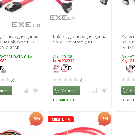
для передачі даних
Кабель для передачі даних
Кабель
 0.1m Cablexpert (CC-
SATA 0.5m Atcom (10108)
SATA3.0
ATA-0.1M)
(AT1712
-SATAM-DATA-0.1M
Арт: 10108
Арт: A
8980
Код: 232333
Код: 23
0
0
ошик
У кошик
У 
сті
В наявності
В наявн
-3%
-3%
СПЕЦ. ЦІНА