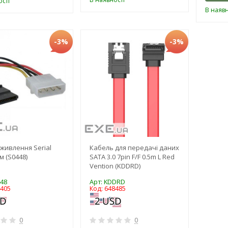
сті
В наявн
-3%
-3%
живлення Serial
Кабель для передачі даних
 м (S0448)
SATA 3.0 7pin F/F 0.5m L Red
Vention (KDDRD)
448
Арт: KDDRD
6405
Код: 648485
0
0