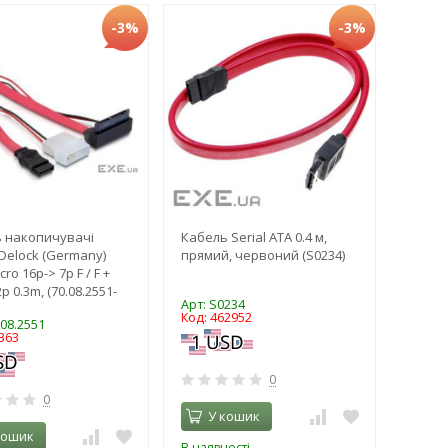
-3%
-3%
 накопичувачі
Кабель Serial ATA 0.4 м,
Delock (Germany)
прямий, червоний (S0234)
ro 16p-> 7p F / F +
p 0.3m, (70.08.2551-
Арт: S0234
Код: 462952
.08.2551
363
0
0
У кошик
кошик
В наявності