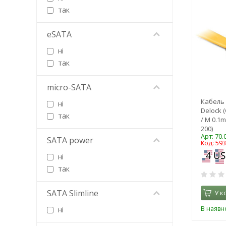
так
Veggieg
Vention
eSATA
Vinga
VOLTRONIC
ні
так
micro-SATA
Кабель 
ні
Delock 
так
/ M 0.1m
200)
Арт: 70.
SATA power
Код: 59
ні
так
SATA Slimline
У к
В наявно
ні