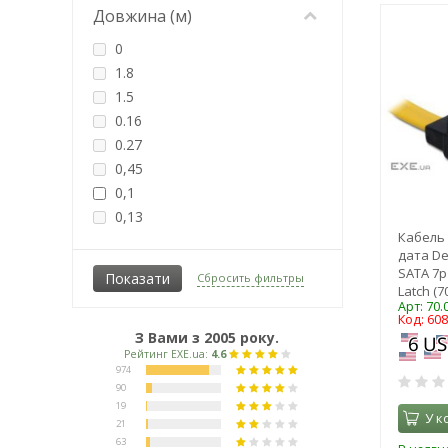
Довжина (м)
0
1.8
1.5
0.16
0.27
0,45
0,1
0,13
Кабель
0,15
дата De
0,2
SATA 7p
Сбросить фильтры
0,22
Latch (7
Арт: 70.
0,25
Код: 60
0,3
З Вами з 2005 року.
0,4
0,5
0,6
У к
0,7