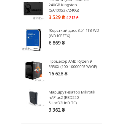
240GB Kingston
2,5
(SA400S37/240G)
3
3 529 ₴
4 213 ₴
5
6
Жорсткий диск 3.5" 1TB WD
7,5
(WD10EZEX)
6 869 ₴
10
15
20
Процесор AMD Ryzen 9
50
5950X (100-100000059WOF)
100
16 628 ₴
Маршрутизатор Mikrotik
hAP ac2 (RBD52G-
5HacD2HnD-TC)
3 362 ₴