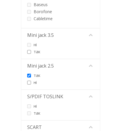
Baseus
Borofone
Cabletime
Cablexpert
CHINA
Mini jack 3.5
Choetech
ні
Click Tronic
так
Colorway
Defender
Mini jack 2.5
Delock
ELAC
так
ESSAGER
ні
EXTRADIGITAL
Gembird
S/PDIF TOSLINK
Goobay
ні
GreenVision
так
Gutbay
HATOR
SCART
HiSmart