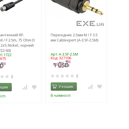
антенний RF:
Перехідник 2.5мм M / F 3.5
M / F 2.5m, 75 Ohm D
мм Cablexpert (A-3.5F-2.5M)
 2xS Nickel, чорний
722-60)
Арт: A-3.5F-2.5M
01.1722
Код: 327106
9675
0
0
У кошик
ошик
В наявності
сті