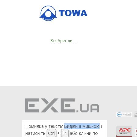
Рейтинг EXE.ua:
4.6
974
90
Всі бренди ...
19
21
63
Помилка у тексті?
Виділи її мишкою
і
натисніть
Ctrl
+
F1
або клікни по