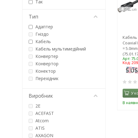
Так
Тип
Адаптер
Гніздо
Кабель 
Кабель
Coaxial 
= 5.0mm
Кабель мультимедійний
(75.01.1
Конвертер
Арт: 75.
Код: 20
Конвертор
Конектор
Перехідник
Роз'єм
У к
Розгалужувач
Виробник
Спліттер
В наявно
2E
Штекер
ACEFAST
Atcom
ATIS
AXAGON