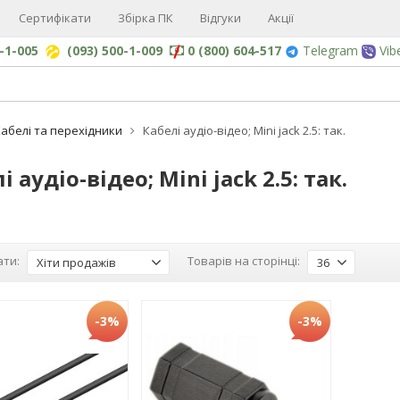
Сертифікати
Збірка ПК
Відгуки
Акції
0-1-005
(093) 500-1-009
0 (800) 604-517
Telegram
Vib
абелі та перехідники
Кабелі аудіо-відео; Mini jack 2.5: так.
і аудіо-відео; Mini jack 2.5: так.
ти:
Товарів на сторінці:
Хіти продажів
36
-3%
-3%