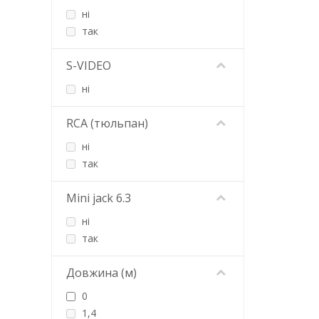
ні
Hoco
так
iKAKU
iNeXT
S-VIDEO
InLine
Jabra
ні
Kingda
Logitech
RCA (тюльпан)
Lucom
ні
LUMANO
так
Maxxter
Merlion
Mini jack 6.3
Mikrotik
ні
Piko
так
Poly
Power Queen
Довжина (м)
PowerPlant
Proove
0
RCI
1,4