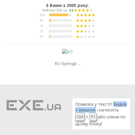
З Вами з 2005 року.
Всі бренди ...
Помилка у тексті?
Виділи
її мишкою
і натисніть
Ctrl
+
F1
або клікни по
цьому блоку!