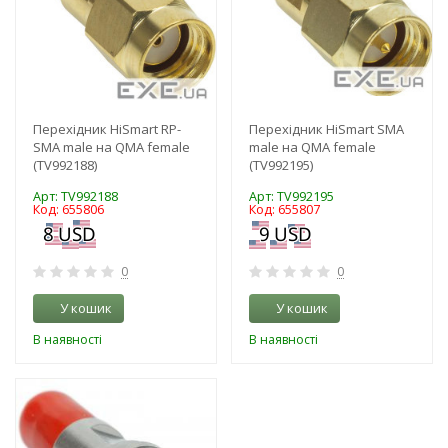
Перехідник HiSmart RP-
Перехідник HiSmart SMA
SMA male на QMA female
male на QMA female
(TV992188)
(TV992195)
Арт: TV992188
Арт: TV992195
Код: 655806
Код: 655807
0
0
У кошик
У кошик
В наявності
В наявності
-3%