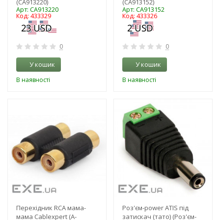
(CA913220)
(CA913152)
Арт: CA913220
Арт: CA913152
Код: 433329
Код: 433326
0
0
У кошик
У кошик
В наявності
В наявності
-3%
-3%
Перехідник RCA мама-
Роз'єм-power ATIS під
мама Cablexpert (A-
затискач (тато) (Роз'єм-