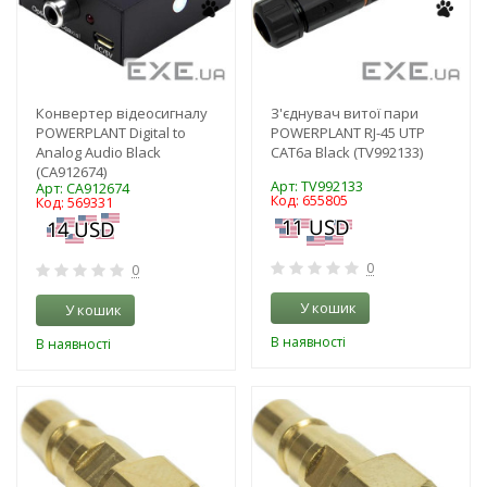
Конвертер відеосигналу
З'єднувач витої пари
POWERPLANT Digital to
POWERPLANT RJ-45 UTP
Analog Audio Black
CAT6a Black (TV992133)
(CA912674)
Арт: TV992133
Арт: CA912674
Код: 655805
Код: 569331
0
0
У кошик
У кошик
В наявності
В наявності
-3%
-3%