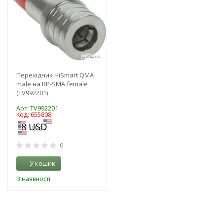
Перехідник HiSmart QMA
male на RP-SMA female
(TV992201)
Арт: TV992201
Код: 655808
0
У кошик
В наявності