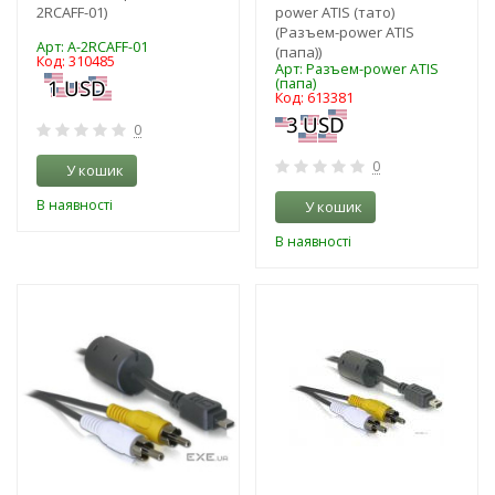
2RCAFF-01)
power ATIS (тато)
(Разъем-power ATIS
Арт: A-2RCAFF-01
(папа))
Код: 310485
Арт: Разъем-power ATIS
(папа)
Код: 613381
0
0
У кошик
В наявності
У кошик
В наявності
-3%
-3%