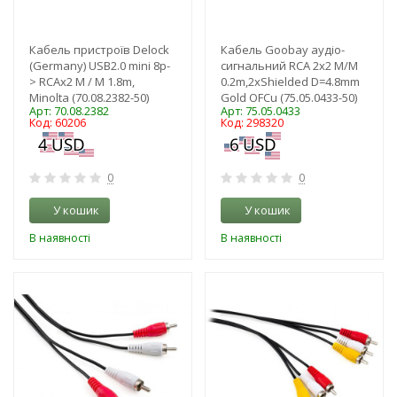
Кабель пристроїв Delock
Кабель Goobay аудіо-
(Germany) USB2.0 mini 8p-
сигнальний RCA 2x2 M/M
> RCAx2 M / M 1.8m,
0.2m,2xShielded D=4.8mm
Minolta (70.08.2382-50)
Gold OFCu (75.05.0433-50)
Арт: 70.08.2382
Арт: 75.05.0433
Код: 60206
Код: 298320
0
0
У кошик
У кошик
В наявності
В наявності
-3%
-3%