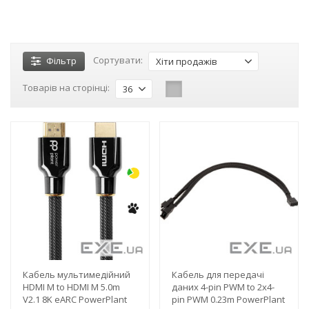
Сортувати:
Фільтр
Хіти продажів
Товарів на сторінці:
36
-3%
-3%
Кабель мультимедійний
Кабель для передачі
HDMI M to HDMI M 5.0m
даних 4-pin PWM to 2х4-
V2.1 8K eARC PowerPlant
pin PWM 0.23m PowerPlant