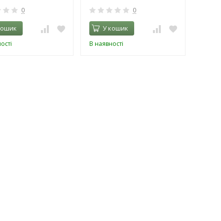
0
0
кошик
У кошик
ості
В наявності