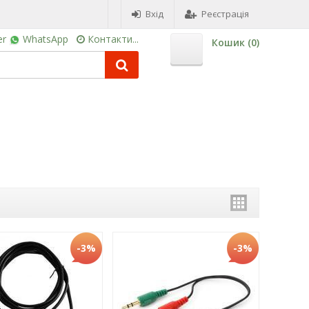
Вхід
Реєстрація
er
WhatsApp
Контакти...
Кошик (
0
)
-3%
-3%