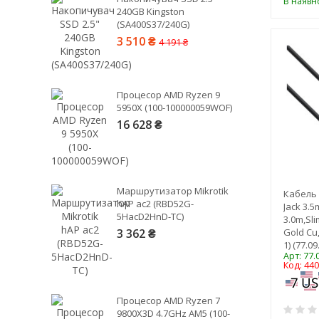
В наявно
240GB Kingston
2,5
(SA400S37/240G)
3
3 510 ₴
4 191 ₴
5
6
7,5
Процесор AMD Ryzen 9
10
5950X (100-100000059WOF)
15
16 628 ₴
20
50
100
Маршрутизатор Mikrotik
Кабель
hAP ac2 (RBD52G-
Jack 3.
5HacD2HnD-TC)
3.0m,Sli
Gold Cu
3 362 ₴
1) (77.09
Арт: 77.
Код: 44
Процесор AMD Ryzen 7
9800X3D 4.7GHz AM5 (100-