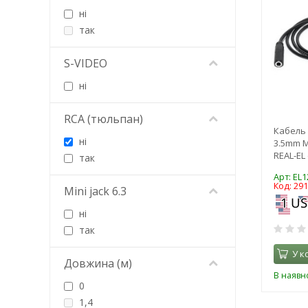
ні
Hoco
так
iKAKU
iNeXT
S-VIDEO
InLine
Jabra
ні
Kingda
Logitech
RCA (тюльпан)
Кабель
Lucom
ні
3.5mm M
LUMANO
REAL-EL 
так
Maxxter
Арт: EL
Merlion
Код: 29
Mini jack 6.3
Mikrotik
ні
Piko
так
Poly
Power Queen
У к
Довжина (м)
PowerPlant
В наявно
Proove
0
RCI
1,4