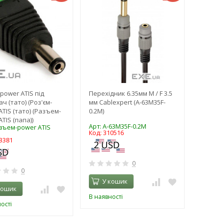
power ATIS під
Перехідник 6.35мм M / F 3.5
ч (тато) (Роз'єм-
мм Cablexpert (A-63M35F-
ATIS (тато) (Разъем-
0.2M)
TIS (папа))
Арт: A-63M35F-0.2M
азъем-power ATIS
Код: 310516
3381
0
0
У кошик
кошик
В наявності
ості