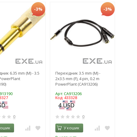
-3%
-3%
ник 6.35 mm (M) - 3.5
Перехідник 3.5 mm (M) -
 PowerPlant
2x3.5 mm (F), 4 pin, 0.2 m
190)
PowerPlant (CA913206)
A913190
Арт: CA913206
3327
Код: 433328
0
0
кошик
У кошик