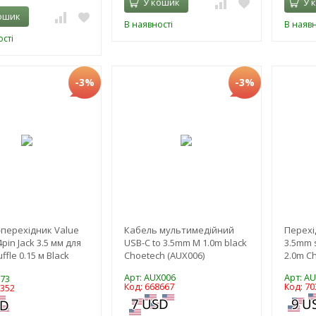
У кошик
У 
ошик
В наявності
В наявн
сті
-3%
-3%
перехідник Value
Кабель мультимедійний
Перехі
pin Jack 3.5 мм для
USB-C to 3.5mm M 1.0m black
3.5mm s
ffle 0.15 м Black
Choetech (AUX006)
2.0m C
Арт: AUX006
Арт: A
973
Код: 668667
Код: 70
2352