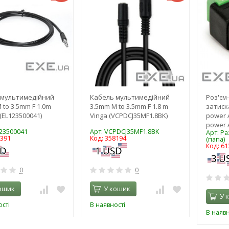
 мультимедійний
Кабель мультимедійний
Роз'єм-
 to 3.5mm F 1.0m
3.5mm M to 3.5mm F 1.8 m
затиска
(EL123500041)
Vinga (VCPDCJ35MF1.8BK)
power 
power A
123500041
Арт: VCPDCJ35MF1.8BK
Арт: Р
1391
Код: 358194
(папа)
Код: 61
0
0
ошик
У кошик
У 
сті
В наявності
В наявн