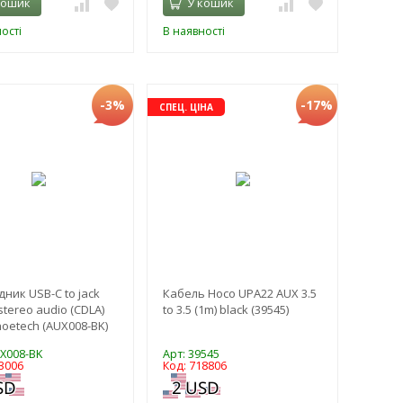
кошик
У кошик
ості
В наявності
-3%
-17%
СПЕЦ. ЦІНА
дник USB-C to jack
Кабель Hoco UPA22 AUX 3.5
tereo audio (CDLA)
to 3.5 (1m) black (39545)
hoetech (AUX008-BK)
UX008-BK
Арт: 39545
3006
Код: 718806