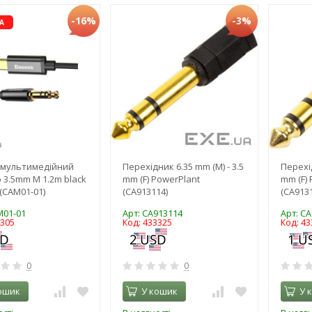
-16%
-3%
А
 мультимедійний
Перехідник 6.35 mm (M) - 3.5
Перехід
o 3.5mm M 1.2m black
mm (F) PowerPlant
mm (F)
(CAM01-01)
(CA913114)
(CA913
M01-01
Арт: CA913114
Арт: C
4305
Код: 433325
Код: 43
0
0
ошик
У кошик
У 