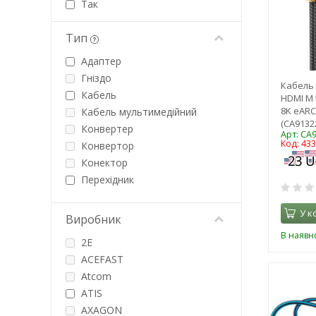
Так
Тип
Адаптер
Гніздо
Кабель
Кабель
HDMI M 
8K eARC
Кабель мультимедійний
(CA9132
Конвертер
Арт: CA
Код: 43
Конвертор
Конектор
Перехідник
Роз'єм
У к
Розгалужувач
Виробник
Спліттер
В наявно
2E
Штекер
ACEFAST
Atcom
ATIS
AXAGON