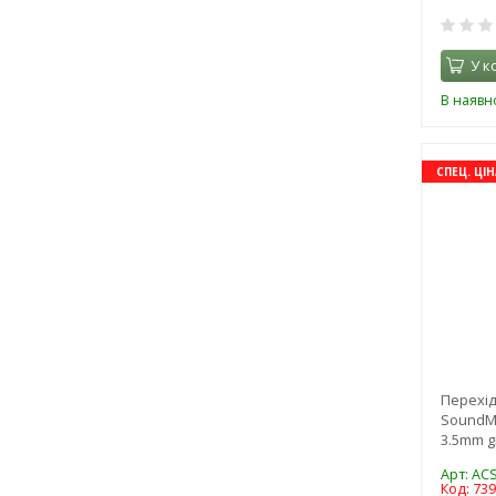
У к
В наявно
СПЕЦ. ЦІН
Перехід
SoundMe
3.5mm g
Арт: AC
Код: 73