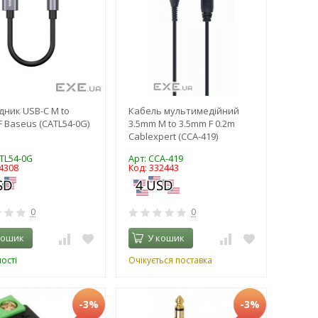
дник USB-C M to
Кабель мультимедійний
F Baseus (CATL54-0G)
3.5mm M to 3.5mm F 0.2m
Cablexpert (CCA-419)
ATL54-0G
Арт: CCA-419
4308
Код: 332443
0
0
кошик
У кошик
ості
Очікується поставка
-3%
-3%