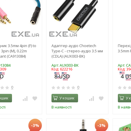
ик 3.5mм 4pin (F) to
Адаптер аудіо Choetech
Перехі
3pin (M), 0.22m
Type-C - стерео-аудіо 3.5 мм
3.5mm 
ant (CA913084)
(CDLA) (AUX003-BK)
913084
Арт: AUX003-BK
Арт: C
3309
Код: 622216
Код: 39
0
0
ошик
У кошик
У 
сті
В наявності
В наявн
-3%
-3%