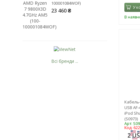
100001084WOF)
У к
23 460 ₴
В наявно
Рейтинг EXE.ua:
4.6
974
90
19
21
63
Всі бренди ...
Кабель-
USB AF-4
iPod Shu
(S0973)
Арт: S0
Код: 62