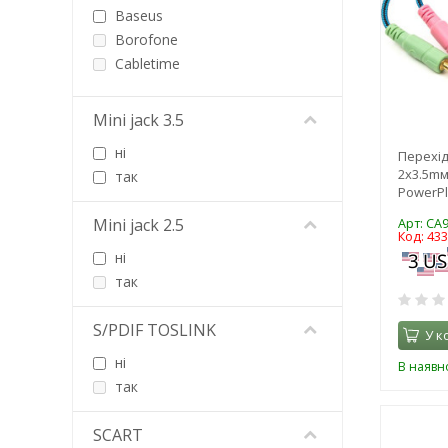
Baseus
Borofone
Cabletime
Cablexpert
CHINA
Mini jack 3.5
Choetech
ні
Перехідн
Click Tronic
2x3.5mм 
так
Colorway
PowerPl
Defender
Mini jack 2.5
Арт: CA
Delock
Код: 43
ELAC
ні
ESSAGER
так
EXTRADIGITAL
Gembird
S/PDIF TOSLINK
У к
Goobay
ні
В наявно
GreenVision
так
Gutbay
HATOR
SCART
HiSmart