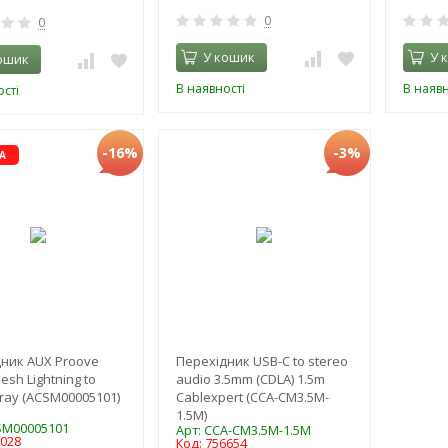
0
0
У кошик
У 
ошик
В наявності
В наявн
сті
-16%
-3%
А
ник AUX Proove
Перехідник USB-C to stereo
sh Lightning to
audio 3.5mm (CDLA) 1.5m
ray (ACSM00005101)
Cablexpert (CCA-CM3.5M-
1.5M)
SM00005101
Арт: CCA-CM3.5M-1.5M
9028
Код: 756654