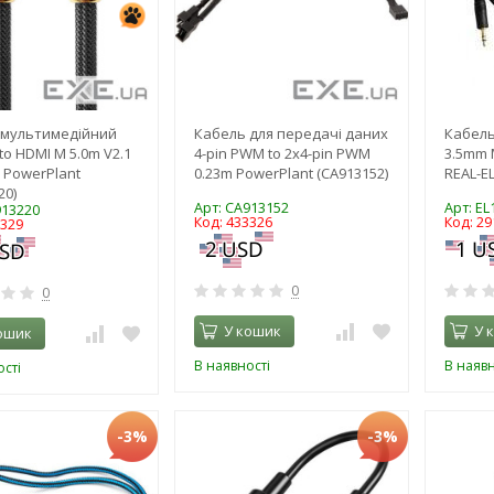
 мультимедійний
Кабель для передачі даних
Кабель
to HDMI M 5.0m V2.1
4-pin PWM to 2х4-pin PWM
3.5mm 
 PowerPlant
0.23m PowerPlant (CA913152)
REAL-EL
20)
Арт: CA913152
Арт: E
913220
Код: 433326
Код: 29
3329
0
0
У кошик
У 
ошик
В наявності
В наявн
сті
-3%
-3%