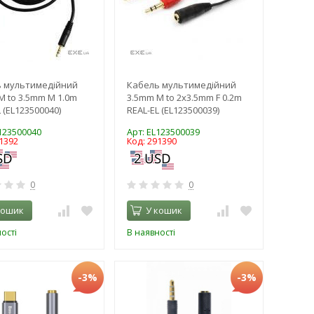
 мультимедійний
Кабель мультимедійний
M to 3.5mm M 1.0m
3.5mm M to 2x3.5mm F 0.2m
 (EL123500040)
REAL-EL (EL123500039)
L123500040
Арт: EL123500039
1392
Код: 291390
0
0
кошик
У кошик
ості
В наявності
-3%
-3%