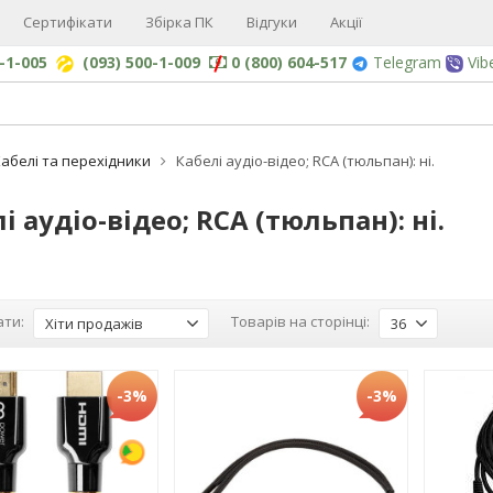
Сертифікати
Збірка ПК
Відгуки
Акції
0-1-005
(093) 500-1-009
0 (800) 604-517
Telegram
Vib
абелі та перехідники
Кабелі аудіо-відео; RCA (тюльпан): ні.
і аудіо-відео; RCA (тюльпан): ні.
ти:
Товарів на сторінці:
Хіти продажів
36
-3%
-3%