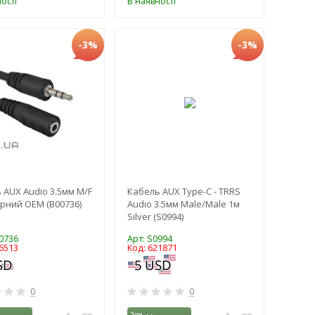
ості
В наявності
-3%
-3%
 AUX Audio 3.5мм M/F
Кабель AUX Type-C - TRRS
орний OEM (B00736)
Audio 3.5мм Male/Male 1м
Silver (S0994)
0736
Арт: S0994
6513
Код: 621871
0
0