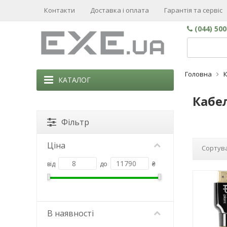
Контакти
Доставка і оплата
Гарантія та сервіс
(044) 50
Головна
К
КАТАЛОГ
Кабел
Фільтр
Ціна
Сортува
від
до
₴
В наявності