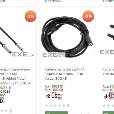
сті
В наявності
В наявн
-3%
-3%
 аудіо-подовжувач
Кабель мультимедійний
Кабель
5mm 3pin M/F
3.5mm M to 3.5mm F 3.0m
1.5м ч
m Shielded Metal
Value (B00343)
,чорний (77.09.9233-
Арт: B00343
Арт: B0
.9233-1)
Код: 466408
Код: 61
09.9233
0085
0
0