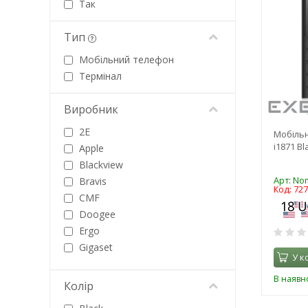
Так
Тип
Мобільний телефон
Термінал
Виробник
2E
Мобіль
i1871 Bl
Apple
Blackview
Арт: Nom
Bravis
Код: 72
CMF
Doogee
Ergo
Gigaset
У к
HMD
В наявно
Infinix
Колір
Maxcom