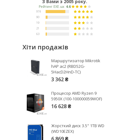
З Вами з 2005 року.
Хіти продажів
Маршрутизатор Mikrotik
hAP ac2 (RBD52G-
5HacD2HnD-TC)
3 362 ₴
Процесор AMD Ryzen 9
5950X (100-100000059WOF)
16 628 ₴
Жорсткий диск 3.5" 1TB WD
(WD10EZEX)
6 869 ₴