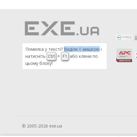
Помилка у тексті?
Виділи її мишкою
і
натисніть
Ctrl
+
F1
або клікни по
цьому блоку!
© 2005-2026 exe.ua