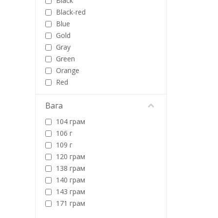
Black
Motorola
Black-red
myPhone
Blue
Nokia
Gold
Nomi
Gray
Nubia
Green
OnePlus
Orange
OPPO
Red
Oukitel
Panasonic
Вага
Poco
Realme
104 грам
RugOne
106 г
Samsung
109 г
Sigma
120 грам
Tecno
138 грам
Ulefone
140 грам
Verico
143 грам
Xiaomi
171 грам
ZTE
175 г