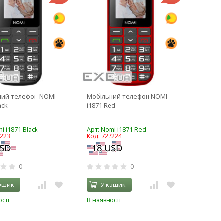
ний телефон NOMI
Мобільний телефон NOMI
ack
i1871 Red
i i1871 Black
Арт: Nomi i1871 Red
7223
Код: 727224
0
0
ошик
У кошик
сті
В наявності