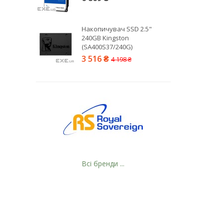
Накопичувач SSD 2.5"
240GB Kingston
(SA400S37/240G)
3 516 ₴
4 198 ₴
Рейтинг EXE.ua:
4.6
974
90
19
21
63
Всі бренди ...