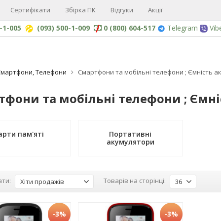
Сертифікати
Збірка ПК
Відгуки
Акції
0-1-005
(093) 500-1-009
0 (800) 604-517
Telegram
Vib
Смартфони, Телефони
Смартфони та мобільні телефони ; Ємність ак
тфони та мобільні телефони ; Ємні
арти пам'яті
Портативні
акумулятори
ти:
Товарів на сторінці:
Хіти продажів
36
-3%
-3%