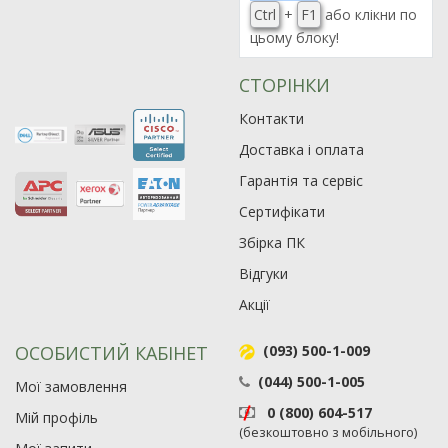
Ctrl
+
F1
або клікни по
цьому блоку!
СТОРІНКИ
Контакти
Доставка і оплата
Гарантія та сервіс
Сертифікати
Збірка ПК
Відгуки
Акції
Рейтинг EXE.ua:
4.6
974
ОСОБИСТИЙ КАБІНЕТ
(093) 500-1-009
90
19
(044) 500-1-005
Мої замовлення
21
0 (800) 604-517
Мій профіль
63
(безкоштовно з мобільного)