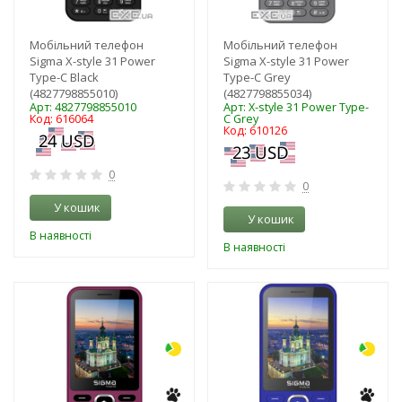
Мобільний телефон
Мобільний телефон
Sigma X-style 31 Power
Sigma X-style 31 Power
Type-C Black
Type-C Grey
(4827798855010)
(4827798855034)
Арт: 4827798855010
Арт: X-style 31 Power Type-
Код: 616064
C Grey
Код: 610126
0
0
У кошик
У кошик
В наявності
В наявності
-3%
-3%