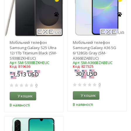
Мобільний телефон
Мобільний телефон
Samsung Galaxy S25 Ultra
Samsung Galaxy A36 5G
12/1Tb Titanium Black (SM-
6/128Gb Gray (SM-
S938BZKHEUC)
A366BZABEUC)
Арт: SM-S938BZKHEUC
Арт: SM-A366BZABEUC
Код: 819636
Код: 827325
0
0
У кошик
У кошик
В наявності
В наявності
-3%