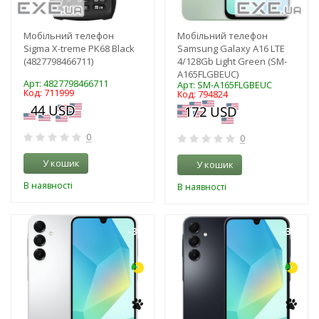
Мобільний телефон
Мобільний телефон
Sigma X-treme PK68 Black
Samsung Galaxy A16 LTE
(4827798466711)
4/128Gb Light Green (SM-
A165FLGBEUC)
Арт: 4827798466711
Арт: SM-A165FLGBEUC
Код: 711999
Код: 794824
0
0
У кошик
У кошик
В наявності
В наявності
-3%
-3%