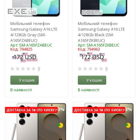
Мобільний телефон
Мобільний телефон
Samsung Galaxy A16 LTE
Samsung Galaxy A16 LTE
4/128Gb Gray (SM-
4/128Gb Black (SM-
A165FZABEUC)
A165FZKBEUC)
Арт: SM-A165FZABEUC
Арт: SM-A165FZKBEUC
Код: 794825
Код: 794963
0
0
У кошик
У кошик
В наявності
В наявності
-3%
-3%
ДОСТАВКА ЗА 1₴ (ПО КИЄВУ)
ДОСТАВКА ЗА 1₴ (ПО КИЄВУ)