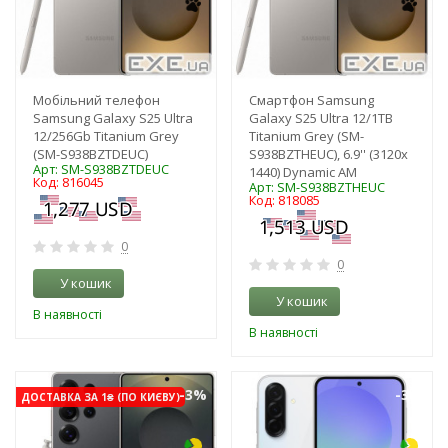
Мобільний телефон
Смартфон Samsung
Samsung Galaxy S25 Ultra
Galaxy S25 Ultra 12/1TB
12/256Gb Titanium Grey
Titanium Grey (SM-
(SM-S938BZTDEUC)
S938BZTHEUC), 6.9'' (3120х
Арт: SM-S938BZTDEUC
1440) Dynamic AM
Код: 816045
Арт: SM-S938BZTHEUC
Код: 818085
0
0
У кошик
У кошик
В наявності
В наявності
-3%
-3%
ДОСТАВКА ЗА 1₴ (ПО КИЄВУ)