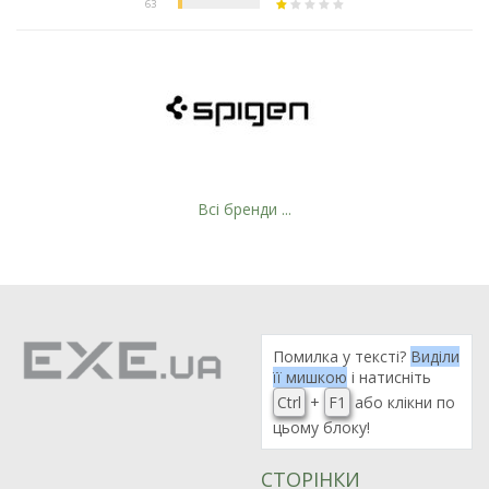
Всі бренди ...
Помилка у тексті?
Виділи
її мишкою
і натисніть
Ctrl
+
F1
або клікни по
цьому блоку!
СТОРІНКИ