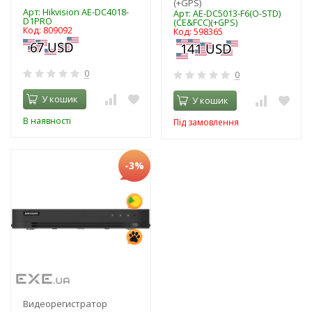
(+GPS)
Арт: Hikvision AE-DC4018-
Арт: AE-DC5013-F6(O-STD)
D1PRO
(CE&FCC)(+GPS)
Код: 809092
Код: 598365
0
0
У кошик
У кошик
В наявності
Під замовлення
-3%
Видеорегистратор