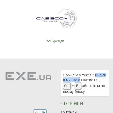
Всі бренди ...
Рейтинг EXE.ua:
4.6
Помилка у тексті?
Виділи
її мишкою
і натисніть
974
Ctrl
+
F1
або клікни по
90
цьому блоку!
19
21
СТОРІНКИ
63
Контакти