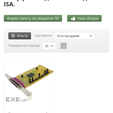
ISA.
Форма запиту на збирання ПК
Наші зборки
Сортувати:
Фільтр
Хіти продажів
Товарів на сторінці:
36
-3%