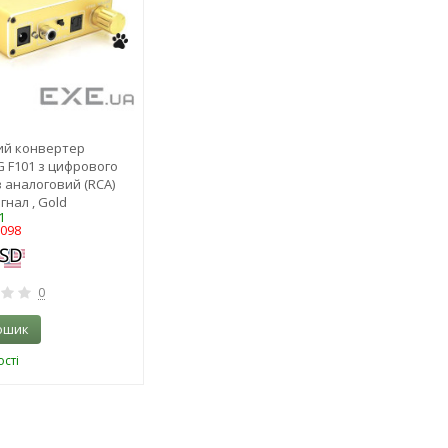
ий конвертер
 F101 з цифрового
 в аналоговий (RCA)
гнал , Gold
1
5098
0
ошик
сті