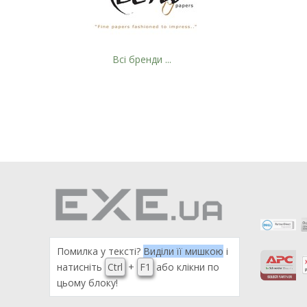
Всі бренди ...
Помилка у тексті?
Виділи її мишкою
і
натисніть
Ctrl
+
F1
або клікни по
цьому блоку!