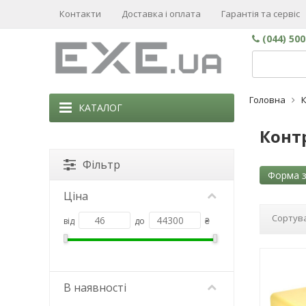
Контакти
Доставка і оплата
Гарантія та сервіс
(044) 50
Головна
К
КАТАЛОГ
Контр
Фільтр
Форма з
Ціна
Сортува
від
до
₴
В наявності