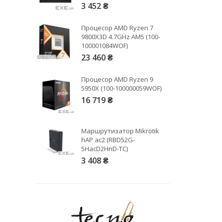
3 452 ₴
Процесор AMD Ryzen 7
9800X3D 4.7GHz AM5 (100-
100001084WOF)
23 460 ₴
Процесор AMD Ryzen 9
5950X (100-100000059WOF)
16 719 ₴
Маршрутизатор Mikrotik
hAP ac2 (RBD52G-
5HacD2HnD-TC)
Рейтинг EXE.ua:
4.6
3 408 ₴
974
90
19
21
63