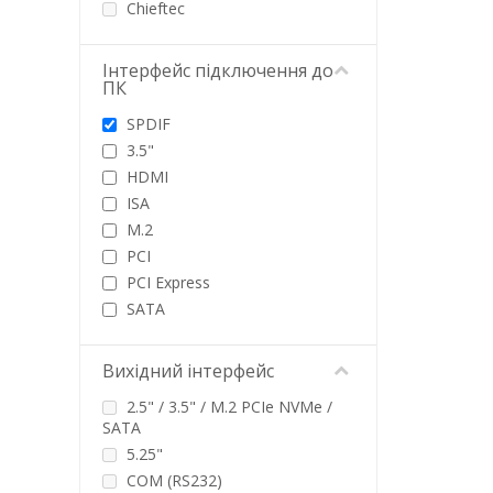
Chieftec
CHINA
Delock
Інтерфейс підключення до
ПК
Dynamode
Frime
SPDIF
Gembird
3.5"
Kingda
HDMI
Lapara
ISA
Maiwo
M.2
Roline
PCI
STLab
PCI Express
Sunix
SATA
Veggieg
SPI
VOLTRONIC
TPM
Вихідний інтерфейс
USB
2.5" / 3.5" / M.2 PCIe NVMe /
USB Type-C
SATA
ні
5.25"
COM (RS232)