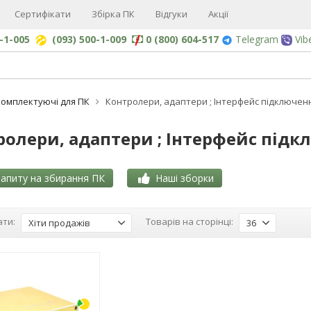
Сертифікати
Збірка ПК
Відгуки
Акції
0-1-005
(093) 500-1-009
0 (800) 604-517
Telegram
Vib
омплектуючі для ПК
Контролери, адаптери ; Інтерфейс підключення
олери, адаптери ; Інтерфейс підкл
апиту на збирання ПК
Наші зборки
ти:
Товарів на сторінці:
Хіти продажів
36
-3%