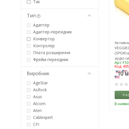
Так
Тип
Адаптер
Адаптер-перехідник
Конвертор
Активн
Контролер
VEGGIEG
Плата розширення
(SPDIF)
аудіо си
Фрейм-перехідник
Арт: F10
Код: 40
Виробник
AgeStar
AsRock
У к
Asus
Atcom
В наявно
Aten
Cablexpert
CFI