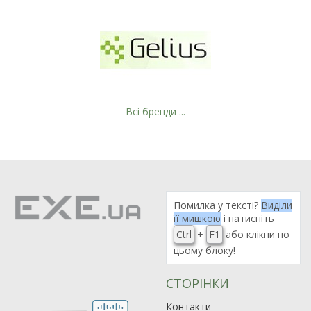
Всі бренди ...
Рейтинг EXE.ua:
4.6
Помилка у тексті?
Виділи
її мишкою
і натисніть
974
Ctrl
+
F1
або клікни по
90
цьому блоку!
19
21
СТОРІНКИ
63
Контакти