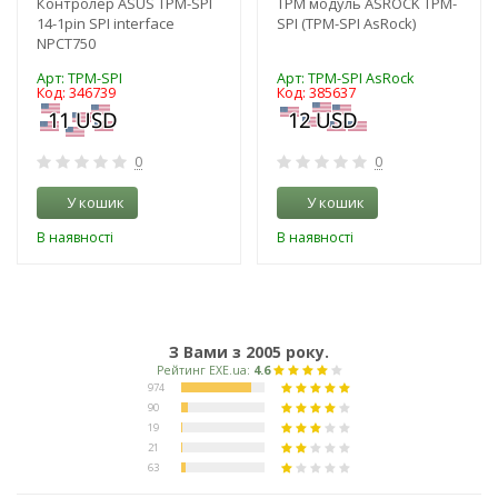
Контролер ASUS TPM-SPI
TPM модуль ASROCK TPM-
14-1pin SPI interface
SPI (TPM-SPI AsRock)
NPCT750
Арт: TPM-SPI
Арт: TPM-SPI AsRock
Код: 346739
Код: 385637
0
0
У кошик
У кошик
В наявності
В наявності
З Вами з 2005 року.