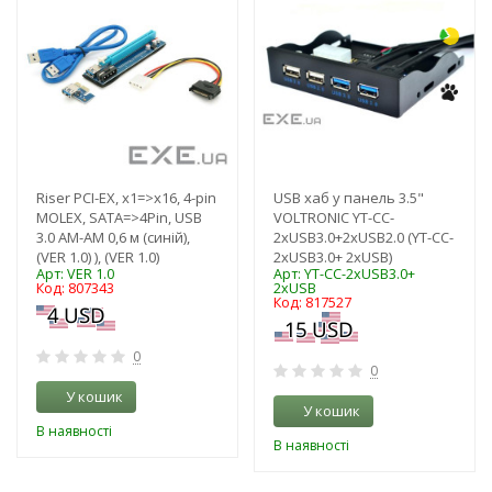
Riser PCI-EX, x1=>x16, 4-pin
USB хаб у панель 3.5"
MOLEX, SATA=>4Pin, USB
VOLTRONIC YT-CC-
3.0 AM-AM 0,6 м (синій),
2xUSB3.0+2xUSB2.0 (YT-CC-
(VER 1.0) ), (VER 1.0)
2xUSB3.0+ 2xUSB)
Арт: VER 1.0
Арт: YT-CC-2xUSB3.0+
Код: 807343
2xUSB
Код: 817527
0
0
У кошик
У кошик
В наявності
В наявності