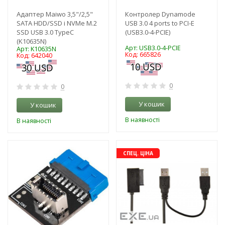
Адаптер Maiwo 3,5"/2,5"
Контролер Dynamode
SATA HDD/SSD і NVMe M.2
USB 3.0 4 ports to PCI-E
SSD USB 3.0 TypeС
(USB3.0-4-PCIE)
(K10635N)
Арт: USB3.0-4-PCIE
Арт: K10635N
Код: 665826
Код: 642040
0
0
У кошик
У кошик
В наявності
В наявності
-3%
-16%
СПЕЦ. ЦІНА