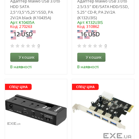
Адаптер Maiwo USB 3.0 to
Адаптер Maiwo USB 3.0 to
HDD SATA
2.5/3.5" IDE/SATA HDD/SSD,
2,5"/3,5"/5,25"/SSD, PA
5.25" CD-R, PA 2V/2A
2V/2A black (K10435A)
(K132U3IS)
Арт: K10435A
Арт: K132U3IS
Код: 270263
Код: 310862
0
0
У кошик
У кошик
В наявності
В наявності
-3%
-3%
СПЕЦ! ЦІНА
СПЕЦ! ЦІНА