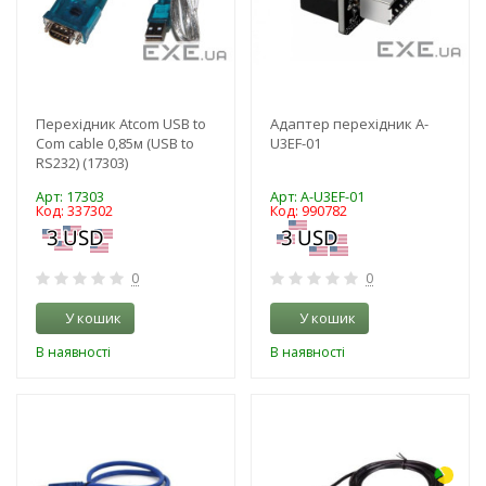
Перехідник Atcom USB to
Адаптер перехідник A-
Com cable 0,85м (USB to
U3EF-01
RS232) (17303)
Арт: 17303
Арт: A-U3EF-01
Код: 337302
Код: 990782
0
0
У кошик
У кошик
В наявності
В наявності
-3%
-10%