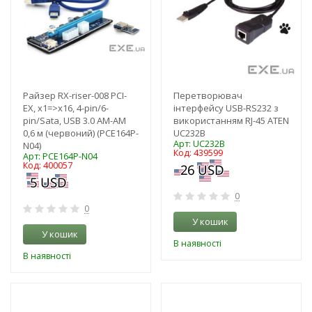
Райзер RX-riser-008 PCI-
Перетворювач
EX, x1=>x16, 4-pin/6-
інтерфейсу USB-RS232 з
pin/Sata, USB 3.0 AM-AM
використанням RJ-45 ATEN
0,6 м (червоний) (PCE164P-
UC232B
Арт: UC232B
N04)
Код: 439599
Арт: PCE164P-N04
Код: 400057
0
0
У кошик
У кошик
В наявності
В наявності
-3%
-3%