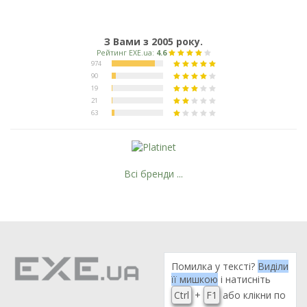
З Вами з 2005 року.
Всі бренди ...
Помилка у тексті?
Виділи
її мишкою
і натисніть
Ctrl
+
F1
або клікни по