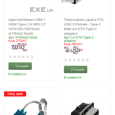
Адаптер Maiwo USB3.1
Переходник Lapara OTG
GEN2 Type-C to HDD 2,5"
USB 2.0 Female - Type-C
SATA II/III /SSD black
Male (LA-OTG-Type-C-
(K105AG2 black)
adaptor)
Арт: K105AG2 black
Арт: LA-OTG-Type-C-
Код: 270261
adaptor
Код: 285253
0
0
У кошик
У кошик
В наявності
В наявності
-3%
-3%
СПЕЦ. ЦІНА