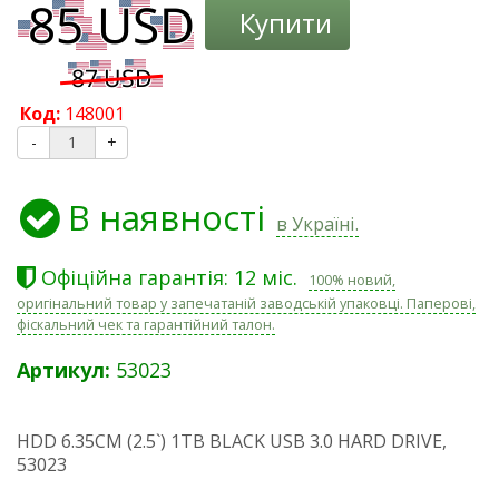
Купити
Код:
148001
-
+
В наявності
в Україні.
Офіційна гарантія: 12 міс.
100% новий,
оригінальний товар у запечатаній заводській упаковці. Паперові,
фіскальний чек та гарантійний талон.
Артикул:
53023
HDD 6.35CM (2.5`) 1TB BLACK USB 3.0 HARD DRIVE,
53023