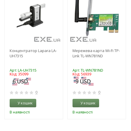
Концентратор Lapara LA-
Мережева карта Wi-Fi TP-
UH7315
Link TL-WN781ND
Арт: LA-UH7315
Арт: TL-WN781ND
Код: 35099
Код: 56939
0
0
У кошик
У кошик
В наявності
В наявності