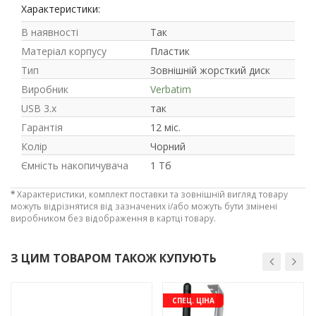
Характеристики:
В наявності
Так
Матеріал корпусу
Пластик
Тип
Зовнішній жорсткий диск
Виробник
Verbatim
USB 3.x
так
Гарантія
12 міс.
Рейтинг EXE.ua:
4.6
Колір
Чорний
974
Ємність накопичувача
1 Тб
90
19
*
Характеристики, комплект поставки та зовнішній вигляд товару
21
можуть відрізнятися від зазначених і/або можуть бути змінені
виробником без відображення в картці товару.
63
З ЦИМ ТОВАРОМ ТАКОЖ КУПУЮТЬ
-3%
-3%
СПЕЦ. ЦІНА