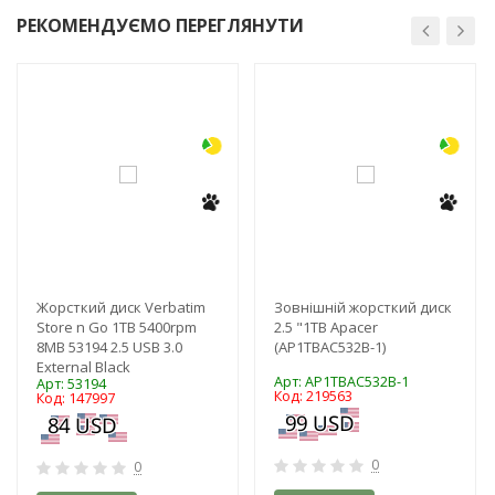
РЕКОМЕНДУЄМО ПЕРЕГЛЯНУТИ
-3%
-3%
Жорсткий диск Verbatim
Зовнішній жорсткий диск
Store n Go 1ТВ 5400rpm
2.5 "1TB Apacer
8МВ 53194 2.5 USB 3.0
(AP1TBAC532B-1)
External Black
Арт: AP1TBAC532B-1
Арт: 53194
Код: 219563
Код: 147997
0
0