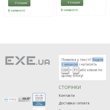
У кошик
У кошик
В наявності
В наявності
Помилка у тексті?
Виділи
її мишкою
і натисніть
Ctrl
+
F1
або клікни по
цьому блоку!
СТОРІНКИ
Контакти
Доставка і оплата