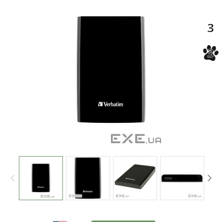
-3%
3
3