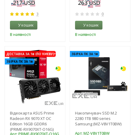
3
0
У кошик
У кошик
В наявності
В наявності
-3%
-3%
ДОСТАВКА ЗА 1₴ (ПО КИЄВУ)
ЗБІРКА ПК ЗА 1₴
ЗБІРКА ПК ЗА 1₴
Відеокарта ASUS Prime
Накопичувач SSD M.2
Radeon RX 9070 XT OC
2280 1TB 980 series
Edition 16GB GDDR6
Samsung (MZ-V8V1T0BW)
(PRIME-RX9070XT-O16G)
Арт: MZ-V8V1T0BW
Арт: PRIME-RX9070XT-O16G