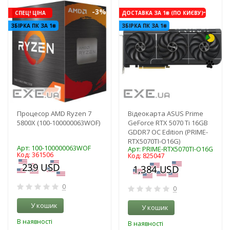
-3%
-3%
СПЕЦ! ЦІНА
ДОСТАВКА ЗА 1₴ (ПО КИЄВУ)
ЗБІРКА ПК ЗА 1₴
ЗБІРКА ПК ЗА 1₴
Процесор AMD Ryzen 7
Відеокарта ASUS Prime
5800X (100-100000063WOF)
GeForce RTX 5070 Ti 16GB
GDDR7 OC Edition (PRIME-
RTX5070TI-O16G)
Арт: 100-100000063WOF
Арт: PRIME-RTX5070TI-O16G
Код: 361506
Код: 825047
0
0
У кошик
У кошик
В наявності
В наявності