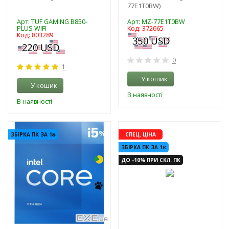
77E1T0BW)
Арт: TUF GAMING B850-
Арт: MZ-77E1T0BW
PLUS WIFI
Код: 372665
Код: 803289
0
1
У кошик
У кошик
В наявності
В наявності
-3%
-3%
ЗБІРКА ПК ЗА 1₴
СПЕЦ. ЦІНА
ЗБІРКА ПК ЗА 1₴
ДО -10% ПРИ СКЛ. ПК