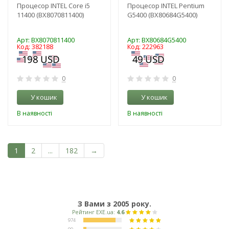
Процесор INTEL Core i5
Процесор INTEL Pentium
11400 (BX8070811400)
G5400 (BX80684G5400)
Арт: BX8070811400
Арт: BX80684G5400
Код: 382188
Код: 222963
0
0
У кошик
У кошик
В наявності
В наявності
1
2
...
182
→
З Вами з 2005 року.