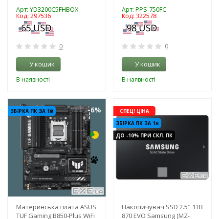
Арт: YD3200C5FHBOX
Арт: PPS-750FC
Код: 297536
Код: 322578
0
0
У кошик
У кошик
В наявності
В наявності
-6%
-3%
ЗБІРКА ПК ЗА 1₴
СПЕЦ! ЦІНА
ЗБІРКА ПК ЗА 1₴
ДО -10% ПРИ СКЛ. ПК
Материнська плата ASUS
Накопичувач SSD 2.5" 1TB
TUF Gaming B850-Plus WiFi
870 EVO Samsung (MZ-