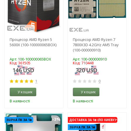
Процесор AMD Ryzen 5
Процесор AMD Ryzen 7
5600X (100-100000065BOX)
7800X3D 4.2GHz AM5 Tray
(100-000000910)
Арт: 100-100000065BOX
Арт: 100-000000910
Код: 361505
Код: 710448
1
0
У кошик
У кошик
В наявності
В наявності
-3%
-3%
ЗБІРКА ПК ЗА 1₴
ДОСТАВКА ЗА 1₴ (ПО КИЄВУ)
ЗБІРКА ПК ЗА 1₴