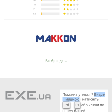
Всі бренди ...
Помилка у тексті?
Виділи
її мишкою
і натисніть
Ctrl
+
F1
або клікни по
цьому блоку!