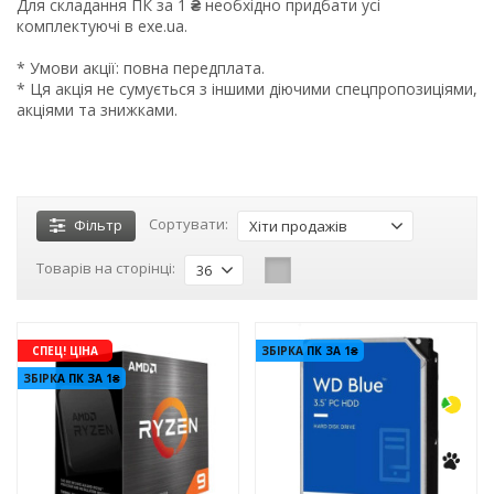
Для складання ПК за 1
₴
необхідно придбати усі
комплектуючі в exe.ua.
* Умови акції: повна передплата.
* Ця акція не сумується з іншими діючими спецпропозиціями,
акціями та знижками.
Сортувати:
Фільтр
Хіти продажів
Товарів на сторінці:
36
-3%
-3%
СПЕЦ! ЦІНА
ЗБІРКА ПК ЗА 1₴
ЗБІРКА ПК ЗА 1₴