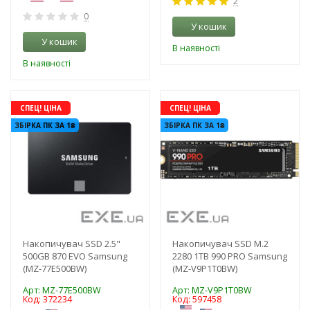
2
0
У кошик
У кошик
В наявності
В наявності
-3%
-3%
СПЕЦ! ЦІНА
СПЕЦ! ЦІНА
ЗБІРКА ПК ЗА 1₴
ЗБІРКА ПК ЗА 1₴
Накопичувач SSD 2.5"
Накопичувач SSD M.2
500GB 870 EVO Samsung
2280 1TB 990 PRO Samsung
(MZ-77E500BW)
(MZ-V9P1T0BW)
Арт: MZ-77E500BW
Арт: MZ-V9P1T0BW
Код: 372234
Код: 597458