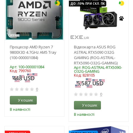
ДО -10% ПРИ СКЛ. ПК
Процесор AMD Ryzen 7
Відеокарта ASUS ROG
9800X3D 4.7GHz AM5 Tray
ASTRAL RTX5090 O32G
(100-000001084)
GAMING (ROG-ASTRAL-
RTX5090-O32G-GAMING)
Арт: 100-000001084
Арт: ROG-ASTRAL-RTX5090-
Код: 799760
O32G-GAMING
Код: 828105
0
0
У кошик
У кошик
В наявності
В наявності
-3%
-3%