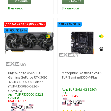
У кошик
У кошик
В наявності
В наявності
-3%
-3%
ДОСТАВКА ЗА 1₴ (ПО КИЄВУ)
ЗБІРКА ПК ЗА 1₴
ЗБІРКА ПК ЗА 1₴
Відеокарта ASUS TUF
Материнська плата ASUS
Gaming GeForce RTX 5090
TUF Gaming B550M-Plus
32GB GDDR7 OC Edition
(TUF-RTX5090-O32G-
Арт: TUF GAMING B550M-
GAMING)
PLUS
Арт: TUF-RTX5090-O32G-
Код: 338468
GAMING
Код: 837077