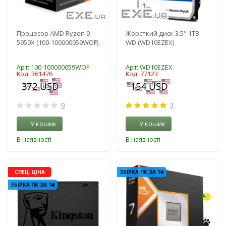
Процесор AMD Ryzen 9
Жорсткий диск 3.5" 1TB
5950X (100-100000059WOF)
WD (WD10EZEX)
Арт: 100-100000059WOF
Арт: WD10EZEX
Код: 361476
Код: 77123
0
3
У кошик
У кошик
В наявності
В наявності
-3%
-3%
СПЕЦ. ЦІНА
ЗБІРКА ПК ЗА 1₴
ЗБІРКА ПК ЗА 1₴