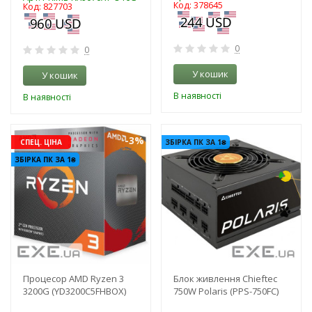
Код: 378645
Код: 827703
0
0
У кошик
У кошик
В наявності
В наявності
-3%
-3%
СПЕЦ. ЦІНА
ЗБІРКА ПК ЗА 1₴
ЗБІРКА ПК ЗА 1₴
Процесор AMD Ryzen 3
Блок живлення Chieftec
3200G (YD3200C5FHBOX)
750W Polaris (PPS-750FC)