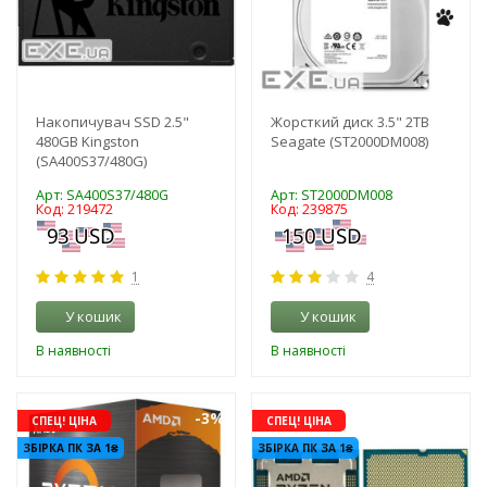
Накопичувач SSD 2.5"
Жорсткий диск 3.5" 2TB
480GB Kingston
Seagate (ST2000DM008)
(SA400S37/480G)
Арт: SA400S37/480G
Арт: ST2000DM008
Код: 219472
Код: 239875
1
4
У кошик
У кошик
В наявності
В наявності
-3%
-3%
СПЕЦ! ЦІНА
СПЕЦ! ЦІНА
ЗБІРКА ПК ЗА 1₴
ЗБІРКА ПК ЗА 1₴