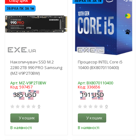
СПЕЦ! ЦІНА
ЗБІРКА ПК ЗА 1₴
ЗБІРКА ПК ЗА 1₴
Накопичувач SSD M.2
Процесор INTEL Core i5
2280 2TB 990 PRO Samsung
10400 (BX8070110400)
(MZ-V9P2T0BW)
Арт: MZ-V9P2T0BW
Арт: BX8070110400
Код: 597457
Код: 336656
0
0
У кошик
У кошик
В наявності
В наявності