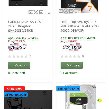
Накопичувач SSD 2.5"
Процесор AMD Ryzen 7
240GB Kingston
9800X3D 4.7GHz AM5 (100-
(SA400S37/240G)
100001084WOF)
Арт: SA400S37/240G
Арт: 100-100001084WOF
Код: 212377
Код: 796931
0
0
У кошик
У кошик
В наявності
В наявності
-3%
-3%
СПЕЦ. ЦІНА
ЗБІРКА ПК ЗА 1₴
ЗБІРКА ПК ЗА 1₴