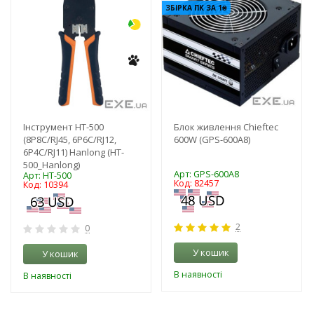
ЗБІРКА ПК ЗА 1₴
Інструмент HT-500
Блок живлення Chieftec
(8P8C/RJ45, 6P6C/RJ12,
600W (GPS-600A8)
6P4C/RJ11) Hanlong (HT-
500_Hanlong)
Арт: GPS-600A8
Арт: HT-500
Код: 82457
Код: 10394
2
0
У кошик
У кошик
В наявності
В наявності