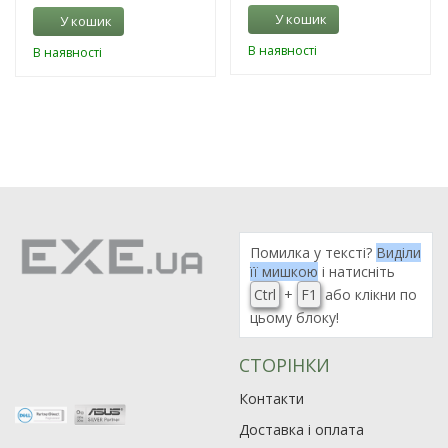
У кошик
У кошик
В наявності
В наявності
Помилка у тексті?
Виділи
її мишкою
і натисніть
Ctrl
+
F1
або клікни по
цьому блоку!
СТОРІНКИ
Контакти
Доставка і оплата