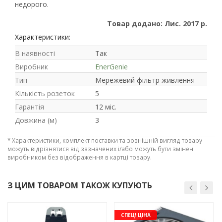
недорого.
Товар додано: Лис. 2017 р.
Характеристики:
В наявності
Так
Виробник
EnerGenie
Тип
Мережевий фільтр живлення
Кількість розеток
5
Рейтинг EXE.ua:
4.6
Гарантія
12 міс.
974
Довжина (м)
3
90
19
*
Характеристики, комплект поставки та зовнішній вигляд товару
21
можуть відрізнятися від зазначених і/або можуть бути змінені
63
виробником без відображення в картці товару.
З ЦИМ ТОВАРОМ ТАКОЖ КУПУЮТЬ
-3%
-3%
СПЕЦ! ЦІНА