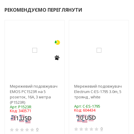
РЕКОМЕНДУЄМО ПЕРЕГЛЯНУТИ
-3%
-3%
Мережевий подовжувач
Мережевий подовжувач
EMOS PC1523R на 5
Electrum C-ES-1795 3.0m, 5
розеток, 16А, 3 метра
троянд , white
(P1523R)
Арт: C-ES-1795
Арт: P1523R
Код: 604434
Код: 340571
0
0