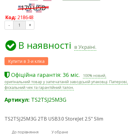
Код:
218648
-
+
В наявності
в Україні.
Офіційна гарантія: 36 міс.
100% новий,
оригінальний товар у запечатаній заводській упаковці. Паперові,
фіскальний чек та гарантійний талон.
Артикул:
TS2TSJ25M3G
TS2TSJ25M3G 2TB USB3.0 StoreJet 2.5" Slim
До порівняння
У обране