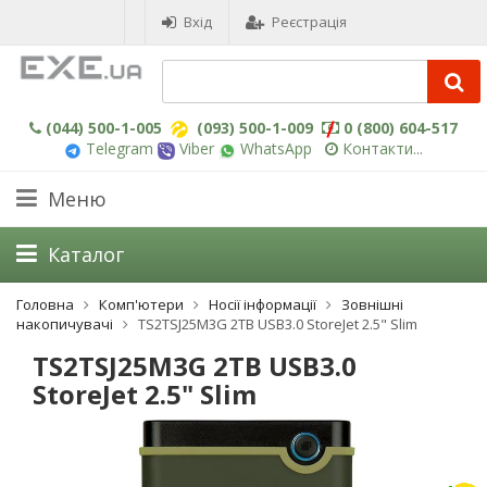
Вхід
Реєстрація
(044) 500-1-005
(093) 500-1-009
0 (800) 604-517
Telegram
Viber
WhatsApp
Контакти...
Меню
Каталог
Головна
Комп'ютери
Носії інформації
Зовнішні
накопичувачі
TS2TSJ25M3G 2TB USB3.0 StoreJet 2.5" Slim
TS2TSJ25M3G 2TB USB3.0
StoreJet 2.5" Slim
-3%