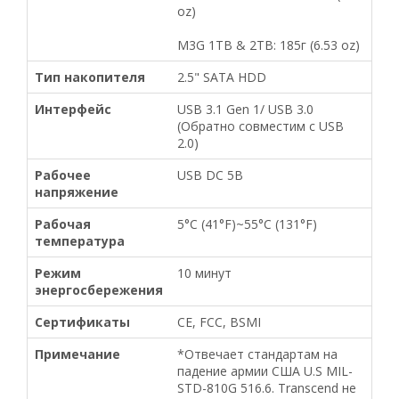
oz)
M3G 1TB & 2TB: 185г (6.53 oz)
Тип накопителя
2.5" SATA HDD
Интерфейс
USB 3.1 Gen 1/ USB 3.0
(Обратно совместим с USB
2.0)
Рабочее
USB DC 5В
напряжение
Рабочая
5°C (41°F)~55°C (131°F)
температура
Режим
10 минут
энергосбережения
Сертификаты
CE, FCC, BSMI
Примечание
*Отвечает стандартам на
падение армии США U.S MIL-
STD-810G 516.6. Transcend не