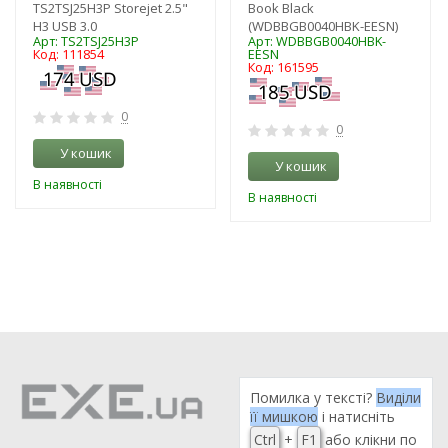
TS2TSJ25H3P Storejet 2.5"
Book Black
H3 USB 3.0
(WDBBGB0040HBK-EESN)
Арт: TS2TSJ25H3P
Арт: WDBBGB0040HBK-
Код: 111854
EESN
Код: 161595
0
0
У кошик
У кошик
В наявності
В наявності
Помилка у тексті?
Виділи
її мишкою
і натисніть
Ctrl
+
F1
або клікни по