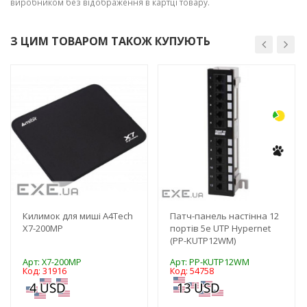
виробником без відображення в картці товару.
З ЦИМ ТОВАРОМ ТАКОЖ КУПУЮТЬ
-3%
-3%
Килимок для миші A4Tech
Патч-панель настінна 12
X7-200MP
портів 5e UTP Hypernet
(PP-KUTP12WM)
Арт: X7-200MP
Арт: PP-KUTP12WM
Код: 31916
Код: 54758