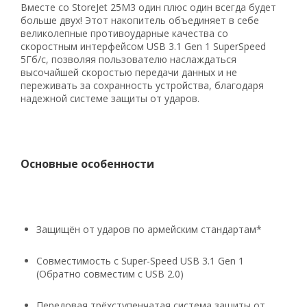
Вместе со StoreJet 25M3 один плюс один всегда будет
больше двух! Этот накопитель объединяет в себе
великолепные противоударные качества со
скоростным интерфейсом USB 3.1 Gen 1 SuperSpeed
5Гб/с, позволяя пользователю наслаждаться
высочайшей скоростью передачи данных и не
переживать за сохранность устройства, благодаря
надежной системе защиты от ударов.
Рейтинг EXE.ua:
4.6
974
90
19
Основные особенности
21
63
Защищён от ударов по армейским стандартам*
Совместимость с Super-Speed USB 3.1 Gen 1
(Обратно совместим с USB 2.0)
Передовая трёхступенчатая система защиты от