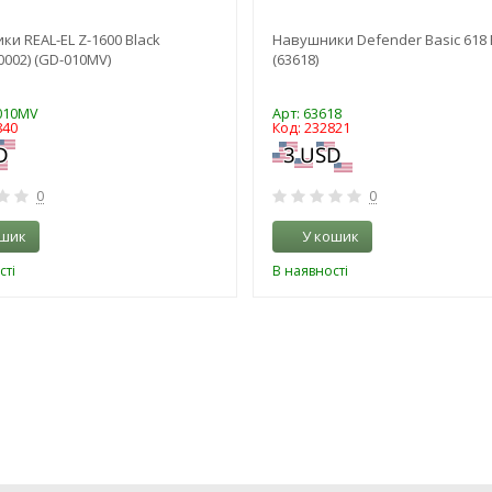
и REAL-EL Z-1600 Black
Навушники Defender Basic 618 
0002) (GD-010MV)
(63618)
-010MV
Арт: 63618
840
Код: 232821
0
0
ошик
У кошик
сті
В наявності