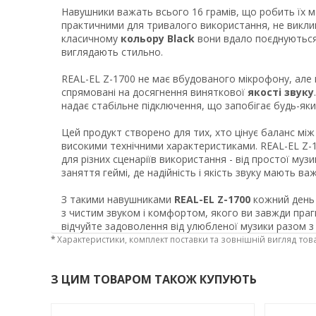
Навушники важать всього 16 грамів, що робить їх 
практичними для тривалого використання, не викл
класичному
кольору Black
вони вдало поєднуються
виглядають стильно.
REAL-EL Z-1700 не має вбудованого мікрофону, але 
спрямовані на досягнення виняткової
якості звуку
надає стабільне підключення, що запобігає будь-яки
Цей продукт створено для тих, хто цінує баланс між
високими технічними характеристиками. REAL-EL Z-1
для різних сценаріїв використання - від простої му
заняття геймі, де надійність і якість звуку мають ва
З такими навушниками
REAL-EL Z-1700
кожний день
з чистим звуком і комфортом, якого ви завжди праг
відчуйте задоволення від улюбленої музики разом з
*
Характеристики, комплект поставки та зовнішній вигляд тов
З ЦИМ ТОВАРОМ ТАКОЖ КУПУЮТЬ