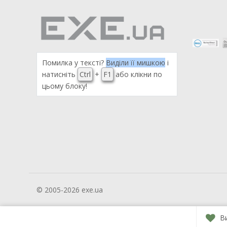
Помилка у тексті?
Виділи її мишкою
і
натисніть
Ctrl
+
F1
або клікни по
цьому блоку!
© 2005-2026 exe.ua
В