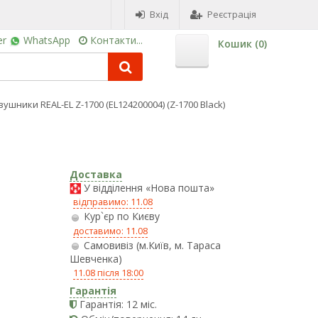
Вхід
Реєстрація
er
WhatsApp
Контакти...
Кошик (
0
)
ушники REAL-EL Z-1700 (EL124200004) (Z-1700 Black)
Доставка
У відділення «Нова пошта»
відправимо: 11.08
Кур`єр по Києву
доставимо: 11.08
Самовивіз (м.Київ, м. Тараса
Шевченка)
11.08 після 18:00
Гарантія
Гарантія: 12 міс.