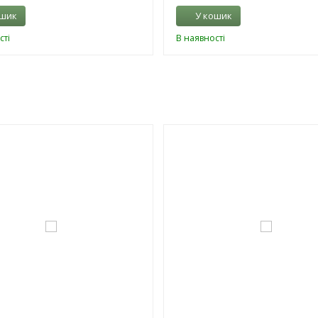
ошик
У кошик
сті
В наявності
-3%