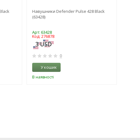
Black
Навушники Defender Pulse 428 Black
Навуш
(63428)
Арт: 63428
Арт: C
Код: 276878
Код: 3
0
У кошик
У 
В наявності
В наяв