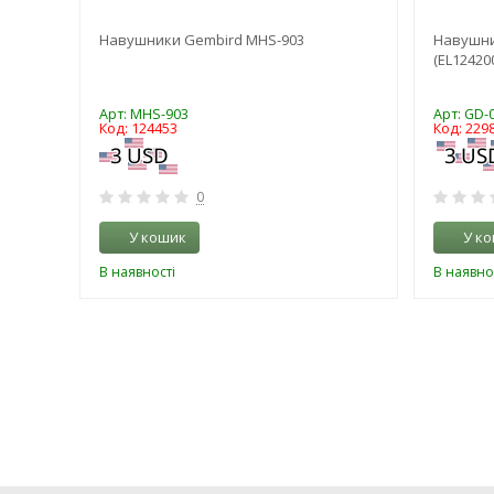
 Wired
Навушники Gembird MHS-903
Навушник
K)
(EL12420
Арт: MHS-903
Арт: GD
Код: 124453
Код: 229
0
У кошик
У к
В наявності
В наявно