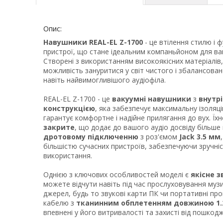
Опис:
Навушники REAL-EL Z-1700
- це втілення стилю і 
пристрої, що стане ідеальним компаньйоном для ва
Створені з використанням високоякісних матеріалів
можливість зануритися у світ чистого і збалансова
навіть найвимогливішого аудіофіла.
REAL-EL Z-1700 - це
вакуумні навушники
з
внутр
конструкцією
, яка забезпечує максимальну ізоляці
гарантує комфортне і надійне прилягання до вух. Їх
закрите
, що додає до вашого аудіо досвіду більше 
дротовому підключенню
з роз'ємом
Jack 3.5 мм
більшістю сучасних пристроїв, забезпечуючи зручніст
використання.
Однією з ключових особливостей моделі є
якісне 
можете відчути навіть під час прослуховування музи
джерел, будь то звукові карти ПК чи портативні про
кабелю з
тканинним обплетенням довжиною 1.
впевнені у його витривалості та захисті від пошкод