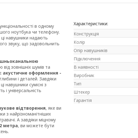
Характеристики:
функціональності в одному
шого ноутбука чи телефону.
Конструкція
, ці навушники надають
Колір
ного звуку, що задовольнить
Опір навушників
Підключення
ішньоканальною
ю від зовнішніх шумів та
В наявності
нє
акустичне оформлення -
Виробник
глибини і деталей. Завдяки
Тип
, ці навушники сумісні з
ь і універсальність
Штекер
Гарантія
звукове відтворення
, яке ви
ки з найрізноманітніших
гравачі. А завдяки міцному
2 метра
, ви можете бути
жень.