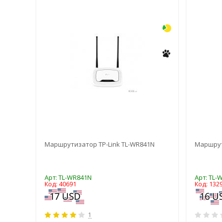
-3%
-3%
 400-
Маршрутизатор TP-Link TL-WR841N
Маршрут
Арт: TL-WR841N
Арт: TL-
Код: 40691
Код: 132
1