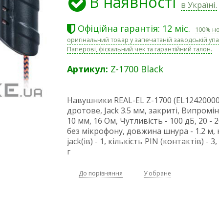
В наявності
в Україні.
Офіційна гарантія: 12 міс.
100% н
оригінальний товар у запечатаній заводській упа
Паперові, фіскальний чек та гарантійний талон.
Артикул:
Z-1700 Black
Навушники REAL-EL Z-1700 (EL12420000
дротове, Jack 3.5 мм, закриті, Випромі
10 мм, 16 Ом, Чутливість - 100 дБ, 20 - 
без мікрофону, довжина шнура - 1.2 м, 
jack(ів) - 1, кількість PIN (контактів) - 3,
г
До порівняння
У обране