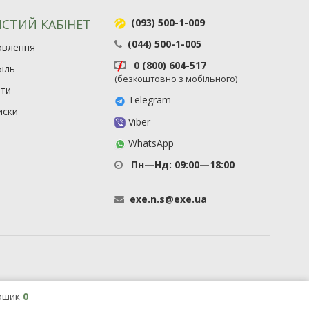
СТИЙ КАБІНЕТ
(093) 500-1-009
(044) 500-1-005
овлення
0 (800) 604-517
іль
(безкоштовно з мобільного)
ити
Telegram
иски
Viber
WhatsApp
Пн—Нд: 09:00—18:00
exe
.
n
.
s
@
exe
.
ua
ошик
0