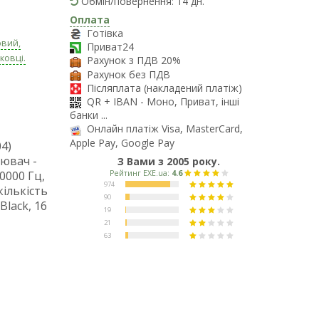
Обмін/повернення: 14 дн.
Оплата
Готівка
овий,
Приват24
ковці.
Рахунок з ПДВ 20%
Рахунок без ПДВ
Післяплата (накладений платіж)
QR + IBAN - Моно, Приват, інші
банки ...
Онлайн платіж Visa, MasterCard,
Apple Pay, Google Pay
4)
нювач -
З Вами з 2005 року.
20000 Гц,
кількість
 Black, 16