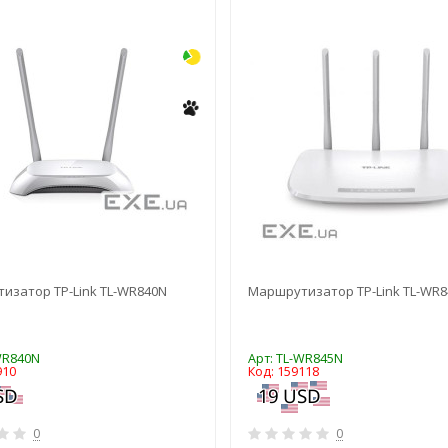
-3%
изатор TP-Link TL-WR840N
Маршрутизатор TP-Link TL-WR
WR840N
Арт: TL-WR845N
910
Код: 159118
0
0