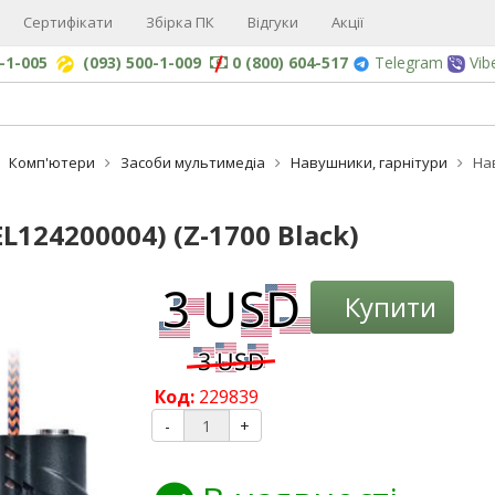
Сертифікати
Збірка ПК
Відгуки
Акції
0-1-005
(093) 500-1-009
0 (800) 604-517
Telegram
Vib
Комп'ютери
Засоби мультимедіа
Навушники, гарнітури
Нав
L124200004) (Z-1700 Black)
-3%
Купити
Код:
229839
-
+