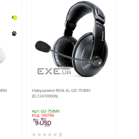
-3%
-3%
845N
Навушники REAL-EL GD-750MV
Термо
(EL124100006)
Арт: GD-750MV
Арт: T
Код: 160766
Код: 1
0