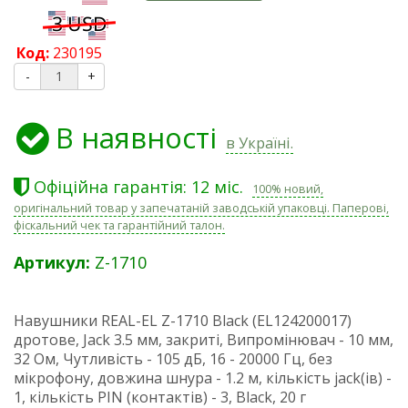
Код:
230195
-
+
В наявності
в Україні.
Офіційна гарантія: 12 міс.
100% новий,
оригінальний товар у запечатаній заводській упаковці. Паперові,
фіскальний чек та гарантійний талон.
Артикул:
Z-1710
Навушники REAL-EL Z-1710 Black (EL124200017)
дротове, Jack 3.5 мм, закриті, Випромінювач - 10 мм,
32 Ом, Чутливість - 105 дБ, 16 - 20000 Гц, без
мікрофону, довжина шнура - 1.2 м, кількість jack(ів) -
1, кількість PIN (контактів) - 3, Black, 20 г