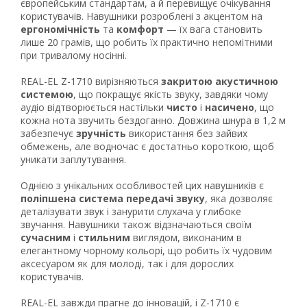
європейським стандартам, а й перевищує очікування
користувачів. Навушники розроблені з акцентом на
ергономічність
та
комфорт
— їх вага становить
лише 20 грамів, що робить їх практично непомітними
при тривалому носінні.
REAL-EL Z-1710 вирізняються
закритою акустичною
системою
, що покращує якість звуку, завдяки чому
аудіо відтворюється настільки
чисто
і
насичено
, що
Рейтинг EXE.ua:
4.6
кожна нота звучить бездоганно. Довжина шнура в 1,2 м
974
забезпечує
зручність
використання без зайвих
90
обмежень, але водночас є достатньо короткою, щоб
уникати заплутування.
19
21
Однією з унікальних особливостей цих навушників є
63
поліпшена система передачі звуку
, яка дозволяє
деталізувати звук і занурити слухача у глибоке
звучання. Навушники також відзначаються своїм
сучасним
і
стильним
виглядом, виконаним в
елегантному чорному кольорі, що робить їх чудовим
аксесуаром як для молоді, так і для дорослих
користувачів.
REAL-EL завжди прагне до інновацій, і Z-1710 є