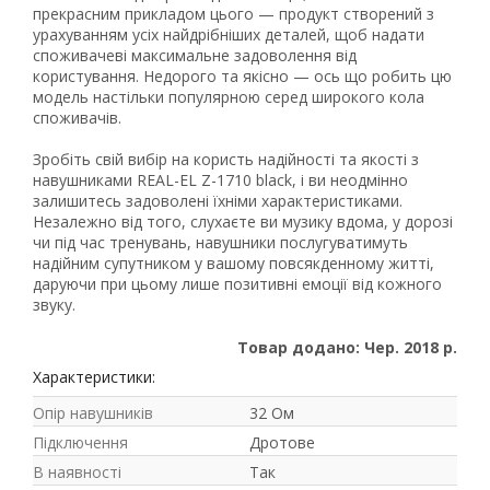
прекрасним прикладом цього — продукт створений з
урахуванням усіх найдрібніших деталей, щоб надати
споживачеві максимальне задоволення від
користування. Недорого та якісно — ось що робить цю
модель настільки популярною серед широкого кола
споживачів.
Зробіть свій вибір на користь надійності та якості з
навушниками REAL-EL Z-1710 black, і ви неодмінно
залишитесь задоволені їхніми характеристиками.
Незалежно від того, слухаєте ви музику вдома, у дорозі
чи під час тренувань, навушники послугуватимуть
надійним супутником у вашому повсякденному житті,
даруючи при цьому лише позитивні емоції від кожного
звуку.
Товар додано: Чер. 2018 р.
Характеристики:
Опір навушників
32 Ом
Підключення
Дротове
В наявності
Так