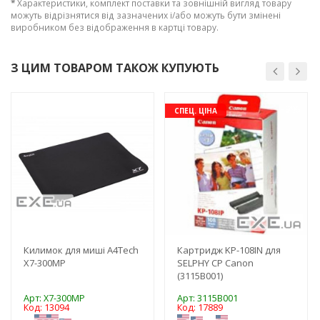
*
Характеристики, комплект поставки та зовнішній вигляд товару
можуть відрізнятися від зазначених і/або можуть бути змінені
виробником без відображення в картці товару.
З ЦИМ ТОВАРОМ ТАКОЖ КУПУЮТЬ
-3%
-3%
СПЕЦ. ЦІНА
Килимок для миші A4Tech
Картридж KP-108IN для
X7-300MP
SELPHY CP Canon
(3115B001)
Арт: X7-300MP
Арт: 3115B001
Код: 13094
Код: 17889