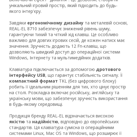
унікальний ігровий простір, який підходить до будь-
якого інтер'єру.
Завдяки
ергономічному дизайну
та металевій основі,
REAL-EL 8710 забезпечує знижений рівень шуму,
гарантуючи тихий та чіткий хід клавіш. Це особливо
важливо для довгих ігрових сесій, де кожен натиск має
значення. Зручність додають 12 Fn-клавіш, що
дозволяють швидкий доступ до операційної системи
Windows, Інтернету та мультимедійних додатків.
Клавіатура підключається за допомогою
дротового
інтерфейсу USB
, що гарантує стабільність сигналу. Її
компактний формат
TKL (без цифрового блоку)
робить її ідеальним рішенням для тих, хто цінує простір
на столі. Розкладка включає російську, англійську та
Рейтинг EXE.ua:
4.6
українську мови, що забезпечує зручність використання
974
в будь-якому середовищі.
90
Продукція бренду REAL-EL відзначається високою
19
якістю
та
надійністю
, відповідно до європейських
21
стандартів. Ця клавіатура сумісна із операційними
63
системами Linux, Mac OS та Windows, що розширює її