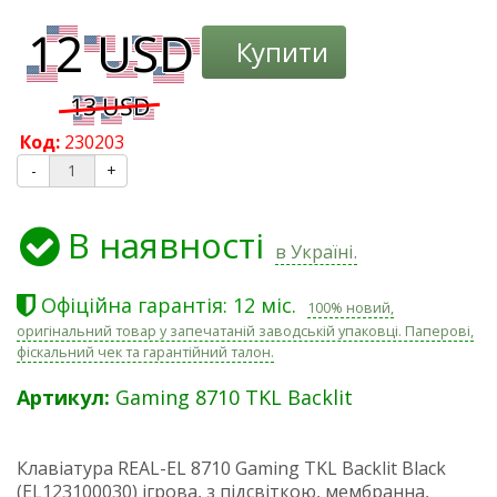
Купити
Код:
230203
-
+
В наявності
в Україні.
Офіційна гарантія: 12 міс.
100% новий,
оригінальний товар у запечатаній заводській упаковці. Паперові,
фіскальний чек та гарантійний талон.
Артикул:
Gaming 8710 TKL Backlit
Клавіатура REAL-EL 8710 Gaming TKL Backlit Black
(EL123100030) ігрова, з підсвіткою, мембранна,