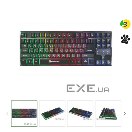
-3%
3
3