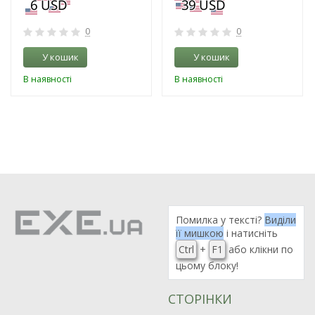
0
0
У кошик
У кошик
В наявності
В наявності
Помилка у тексті?
Виділи
її мишкою
і натисніть
Ctrl
+
F1
або клікни по
цьому блоку!
СТОРІНКИ