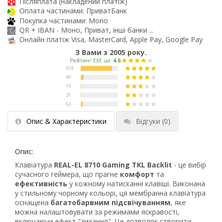
Післяплата (накладений платіж)
Оплата частинами: ПриватБанк
Покупка частинами: Mono
QR + IBAN - Моно, Приват, інші банки ...
Онлайн платіж Visa, MasterCard, Apple Pay, Google Pay
З Вами з 2005 року.
Опис & Характеристики
Відгуки
(0)
Опис:
Клавіатура
REAL-EL 8710 Gaming TKL Backlit
- це вибір
сучасного геймера, що прагне
комфорт
та
ефективність
у кожному натисканні клавіші. Виконана
у стильному чорному кольорі, ця мембранна клавіатура
оснащена
багатобарвним підсвічуванням
, яке
можна налаштовувати за режимами яскравості,
включаючи ефект "дихання". Це дозволяє створити