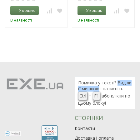
У кошик
У кошик
В наявності
В наявності
Помилка у тексті?
Виділи
її мишкою
і натисніть
Ctrl
+
F1
або клікни по
цьому блоку!
СТОРІНКИ
Контакти
Доставка і оплата