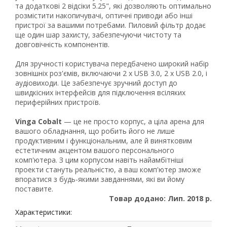
та додаткові 2 відсіки 5.25", які дозволяють оптимально
розмістити накопичувачі, оптичні приводи або інші
пристрої за вашими потребами. Пиловий фільтр додає
ще один шар захисту, забезпечуючи чистоту та
довговічність компонентів.
Для зручності користувача передбачено широкий набір
зовнішніх роз'ємів, включаючи 2 x USB 3.0, 2 x USB 2.0, і
аудіовиходи. Це забезпечує зручний доступ до
швидкісних інтерфейсів для підключення всіляких
периферійних пристроїв.
Vinga Cobalt
— це не просто корпус, а ціла арена для
вашого обладнання, що робить його не лише
продуктивним і функціональним, але й винятковим
естетичним акцентом вашого персонального
комп'ютера. З цим корпусом навіть найамбітніші
проекти стануть реальністю, а ваш комп'ютер зможе
впоратися з будь-якими завданнями, які ви йому
поставите.
Товар додано: Лип. 2018 р.
Характеристики: