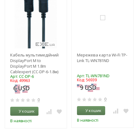
Кабель мультимедійний
Мережева карта Wi-Fi TP-
DisplayPort M to
Link TL-WN781ND
DisplayPort M 1.8m
Cablexpert (CC-DP-6-1.8м)
Арт: TL-WN781ND
Арт: CC-DP-6
Код: 56939
Код: 49963
0
0
У кошик
У кошик
В наявності
В наявності