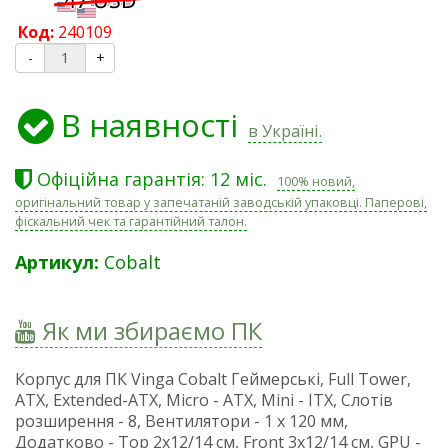
Код:
240109
-
+
В наявності
в Україні.
Офіційна гарантія: 12 міс.
100% новий,
оригінальний товар у запечатаній заводській упаковці. Паперові,
фіскальний чек та гарантійний талон.
Артикул:
Cobalt
Як ми збираємо ПК
Корпус для ПК Vinga Cobalt Геймерські, Full Tower,
ATX, Extended-ATX, Micro - ATX, Mini - ITX, Слотів
розширення - 8, Вентилятори - 1 х 120 мм,
Додатково - Top 2x12/14 см, Front 3x12/14 см, GPU -