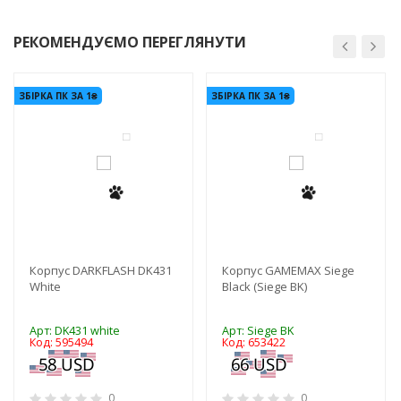
РЕКОМЕНДУЄМО ПЕРЕГЛЯНУТИ
-3%
-3%
ЗБІРКА ПК ЗА 1₴
ЗБІРКА ПК ЗА 1₴
Корпус DARKFLASH DK431
Корпус GAMEMAX Siege
White
Black (Siege BK)
Арт: DK431 white
Арт: Siege BK
Код: 595494
Код: 653422
0
0