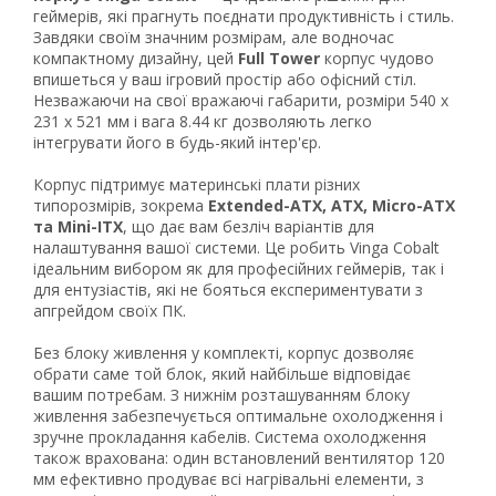
геймерів, які прагнуть поєднати продуктивність і стиль.
Завдяки своїм значним розмірам, але водночас
компактному дизайну, цей
Full Tower
корпус чудово
впишеться у ваш ігровий простір або офісний стіл.
Незважаючи на свої вражаючі габарити, розміри 540 х
231 х 521 мм і вага 8.44 кг дозволяють легко
інтегрувати його в будь-який інтер'єр.
Корпус підтримує материнські плати різних
типорозмірів, зокрема
Extended-ATX, ATX, Micro-ATX
та Mini-ITX
, що дає вам безліч варіантів для
налаштування вашої системи. Це робить Vinga Cobalt
ідеальним вибором як для професійних геймерів, так і
для ентузіастів, які не бояться експериментувати з
апгрейдом своїх ПК.
Без блоку живлення у комплекті, корпус дозволяє
обрати саме той блок, який найбільше відповідає
вашим потребам. З нижнім розташуванням блоку
живлення забезпечується оптимальне охолодження і
зручне прокладання кабелів. Система охолодження
також врахована: один встановлений вентилятор 120
мм ефективно продуває всі нагрівальні елементи, з