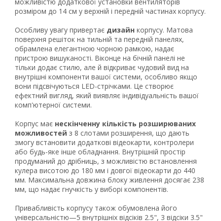
можливістю додаткової установки вентиляторів
Рейтинг EXE.ua:
4.6
розміром до 14 см у верхній і передній частинах корпусу.
974
90
Особливу увагу привертає
дизайн
корпусу. Матова
поверхня решіток на тильній та передній панелях,
19
обрамлена елегантною чорною рамкою, надає
21
пристрою вишуканості. Віконце на бічній панелі не
63
тільки додає стилю, але й відкриває чудовий вид на
внутрішні компоненти вашої системи, особливо якщо
вони підсвічуються LED-стрічками. Це створює
ефектний вигляд, який виявляє індивідуальність вашої
комп'ютерної системи.
Корпус має
нескінченну кількість розширюваних
можливостей
з 8 слотами розширення, що дають
змогу встановити додаткові відеокарти, контролери
або будь-яке інше обладнання. Внутрішній простір
продуманий до дрібниць, з можливістю встановлення
кулера висотою до 180 мм і довгої відеокарти до 440
мм. Максимальна довжина блоку живлення досягає 238
мм, що надає гнучкість у виборі компонентів.
Привабливість корпусу також обумовлена його
універсальністю—5 внутрішніх відсіків 2.5", 3 відсіки 3.5"