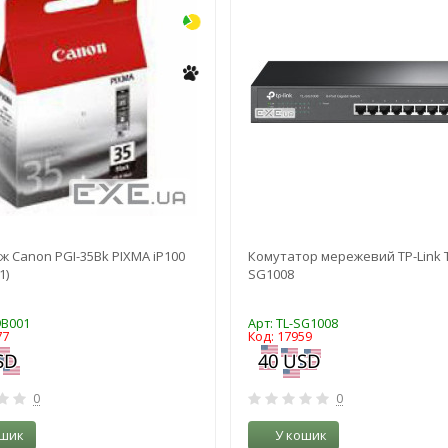
 Canon PGI-35Bk PIXMA iP100
Комутатор мережевий TP-Link T
1)
SG1008
9B001
Арт: TL-SG1008
77
Код: 17959
0
0
ошик
У кошик