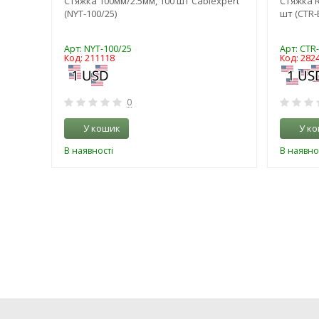
0 (50
Стяжка 100мм/2.5мм, 100 шт Cablexpert
Стяжка R
(NYT-100/25)
шт (CTR-
Арт: NYT-100/25
Арт: CTR
Код: 211118
Код: 282
0
У кошик
У к
В наявності
В наявно