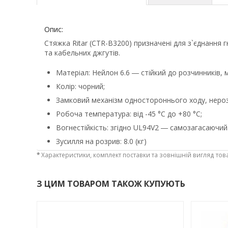
Опис:
Стяжка Ritar (CTR-B3200) призначені для з`єднання г
та кабельних джгутів.
Матеріал: Нейлон 6.6 ― стійкий до розчинників, 
Колір: чорний;
Замковий механізм одностороннього ходу, неро
Робоча температура: від -45 °С до +80 °С;
Вогнестійкість: згідно UL94V2 ― самозагасаючий
Зусилля на розрив: 8.0 (кг)
*
Характеристики, комплект поставки та зовнішній вигляд тов
З ЦИМ ТОВАРОМ ТАКОЖ КУПУЮТЬ
-3%
-3%