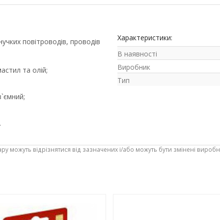
Характеристики:
нучких повітроводів, проводів
В наявності
Виробник
мастил та олій;
Тип
з`ємний;
.
ару можуть відрізнятися від зазначених і/або можуть бути змінені вироб
-3%