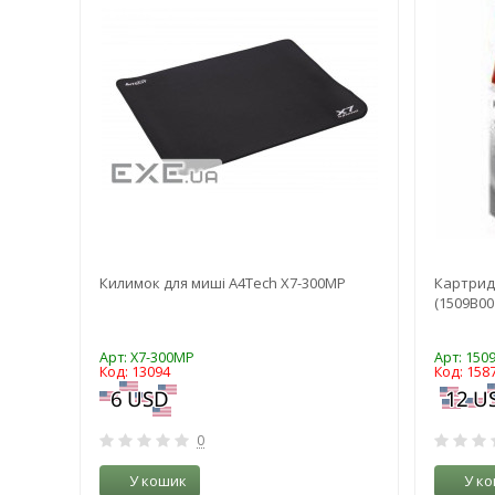
,51
Килимок для миші A4Tech X7-300MP
Картридж
-
(1509B00
Арт: X7-300MP
Арт: 150
Код: 13094
Код: 158
0
У кошик
У к