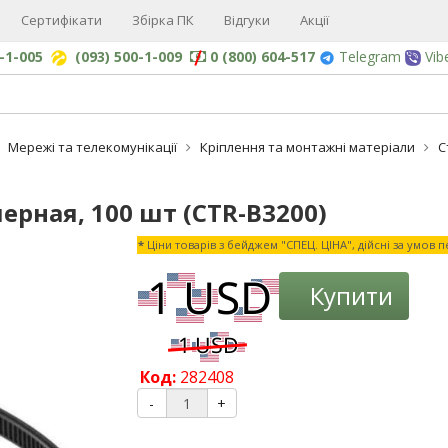
Сертифікати
Збірка ПК
Відгуки
Акції
0-1-005
(093) 500-1-009
0 (800) 604-517
Telegram
Vib
Мережі та телекомунікації
Кріплення та монтажні матеріали
С
ерная, 100 шт (CTR-B3200)
*
Ціни товарів з бейджем "СПЕЦ. ЦІНА", дійсні за умов 
-16%
Купити
Код:
282408
-
+