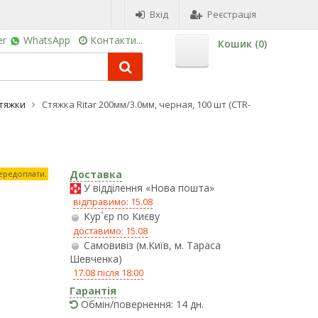
Вхід
Реєстрація
er
WhatsApp
Контакти...
Кошик (
0
)
тяжки
Стяжка Ritar 200мм/3.0мм, черная, 100 шт (CTR-
Доставка
передоплати.
У відділення «Нова пошта»
відправимо: 15.08
Кур`єр по Києву
доставимо: 15.08
Самовивіз (м.Київ, м. Тараса
Шевченка)
17.08 після 18:00
Гарантія
Обмін/повернення: 14 дн.