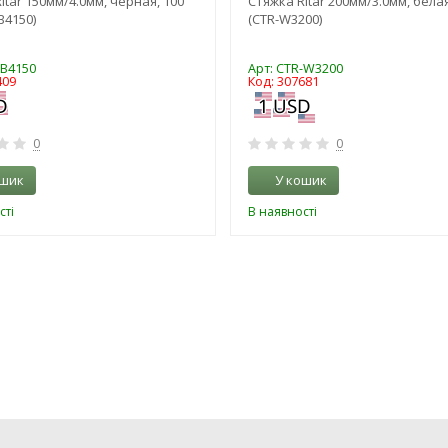
itar 150мм/4.0мм, черная, 100
Стяжка Ritar 200мм/3.0мм, белая
B4150)
(CTR-W3200)
-B4150
Арт: CTR-W3200
409
Код: 307681
0
0
ошик
У кошик
сті
В наявності