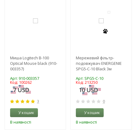
Миша Logitech B-100
Мережевий фільтр-
Optical Mouse black (910-
подовжувач ENERGENIE
003357)
SPG5-C-10 Black 3м
Арт: 910-003357
Арт: SPG5-C-10
Код: 100262
Код: 213250
3
0
У кошик
У кошик
В наявності
В наявності