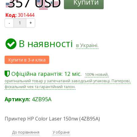
Купити
Код:
301444
-
+
В наявності
в Україні.
Офіційна гарантія: 12 міс.
100% новий,
оригінальний товар у запечатаній заводській упаковці. Паперові,
фіскальний чек та гарантійний талон.
Артикул:
4ZB95A
Принтер HP Color Laser 150nw (4ZB95A)
До порівняння
У обране