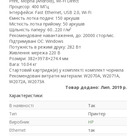
Print, Mopria (Android), Wi-Fi Direct
Процесор: 400 МГц
Інтерфейси: Fast Ethernet, USB 2.0, Wi-Fi
Ємність лотка подачі: 150 аркушів
Місткість лотка прийому: 50 аркушів
Щільність паперу: 60...220 г/м²
Рекомендоване навантаження, до: 20000 стор/міс.
Підтримувані ОС: Windows
Потужність в режимі друку: 282 Вт
Живлення: мережа 220 В
Розміри: 382×397.8×274.4 мм
Вага: 10.04 кг
Стартовий картридж(и) у комплекті: комплект чорнила
Рейтинг EXE.ua:
4.6
Рекомендовані витратні матеріали: W2070A, W2071A,
974
W2072A, W2073A
90
Товар додано: Лип. 2019 р.
19
Характеристики:
21
В наявності
Так
63
Тип
Принтер
Виробник
HP
Ethernet
так