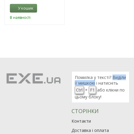
У кошик
В наявності
Помилка у тексті?
Виділи
її мишкою
і натисніть
Ctrl
+
F1
або клікни по
цьому блоку!
СТОРІНКИ
Контакти
Доставка і оплата