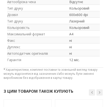
Автообрізка чека
Відсутнє
Тип друку
Кольоровий
Дозвіл
600х600 dpi
Тип друку
Лазерний
Кольоровість
Кольоровий
Максимальний формат
A4
Факс
ні
Дуплекс
ні
Автоподатчик оригіналів
ні
Гарантія
12 міс.
*
Характеристики, комплект поставки та зовнішній вигляд товару
можуть відрізнятися від зазначених і/або можуть бути змінені
виробником без відображення в картці товару.
З ЦИМ ТОВАРОМ ТАКОЖ КУПУЮТЬ
-3%
-3%