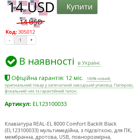
Купити
Код:
305012
-
+
В наявності
в Україні.
Офіційна гарантія: 12 міс.
100% новий,
оригінальний товар у запечатаній заводській упаковці. Паперові,
фіскальний чек та гарантійний талон.
Артикул:
EL123100033
Клавіатура REAL-EL 8000 Comfort Backlit Black
(EL123100033) мультимедійна, з підсвіткою, для ПК,
мембранна, дротова, USB, повнорозмірна,