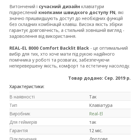
Витончений і
сучасний дизайн
клавіатури
підкреслений
кнопками швидкого доступу FN
, які
значно пришвидшують доступ до необхідних функцій
без складних комбінацій клавіш. Висока якість збірки
гарантує довговічність, а стильний зовнішній вигляд -
задоволення від використання.
REAL-EL 8000 Comfort Backlit Black
- це оптимальний
вибір для тих, хто хоче мати під рукою надійного
помічника у роботі та розвагах, забезпечуючи
неперевершену якість, комфорт та естетичну насолоду.
Товар додано: Сер. 2019 р.
Характеристики:
В наявності
Так
Тип
Клавіатура
Виробник
Real-El
Для геймерів
так
Гарантія
12 міс.
Підключення
Дротове