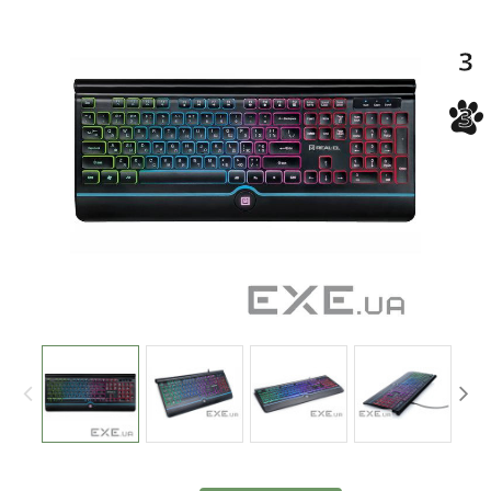
-3%
3
3