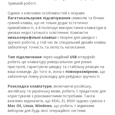
тривалій роботі.
Однією з ключових особливостей є яскраве
багатокольорове підсвічування
символів та бічних
граней клавіш, що не тільки додає естетичної
привабливості, а й полегшує використання клавіатури в
умовах недостатнього освітлення. Компактні
низькопрофільні клавіші
створені для швидкої і
зручної роботи, у той час як спеціальний дизайн клавіш
забезпечує точність та легкість натискання.
Тип підключення
через надійний
USB
інтерфейс
робить цю клавіатуру універсальною для різних
пристроїв, гарантуючи швидку та стабільну реакцію на
ваші команди. До того ж, вона є
повнорозмірною
, що
забезпечує повну розкладку для рейдової зручності.
Рейтинг EXE.ua:
4.6
974
Розкладка клавіатури
, включаючи російську,
90
англійську та українську мови, робить її придатною для
користувачів з різноманітними потребами. Також
19
важливо відзначити, що REAL-EL 8000 чудово сумісна з
21
Mac OS, Linux, Windows
, що робить її відмінним
63
вибором для будь-якої операційної системи.