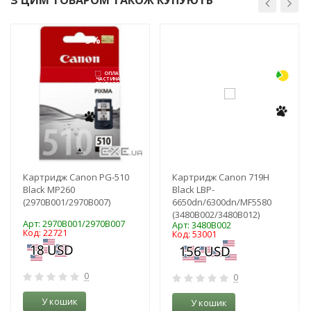
З ЦИМ ТОВАРОМ ТАКОЖ КУПУЮТЬ
-3%
-3%
Картридж Canon PG-510
Картридж Canon 719H
Black MP260
Black LBP-
(2970B001/2970B007)
6650dn/6300dn/MF5580
(3480B002/3480B012)
Арт: 2970B001/2970B007
Арт: 3480B002
Код: 22721
Код: 53001
0
0
У кошик
У кошик