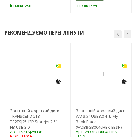
В наявності
В наявності
РЕКОМЕНДУЄМО ПЕРЕГЛЯНУТИ
-3%
-3%
Зовнішній жорсткий диск
Зовнішній жорсткий диск
TRANSCEND 2TB
WD 3.5" USB3.0 4Tb My
TS2TSJ25H3P Storejet 2.5"
Book Black
H3 USB 3.0
(WDBBGB0040HBK-EESN)
Арт: TS2TSJ25H3P
Арт: WDBBGB0040HBK-
Код: 111854
EESN