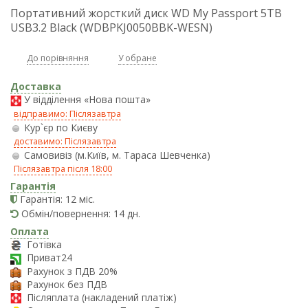
Портативний жорсткий диск WD My Passport 5TB
USB3.2 Black (WDBPKJ0050BBK-WESN)
До порівняння
У обране
Доставка
У відділення «Нова пошта»
відправимо: Післязавтра
Кур`єр по Києву
доставимо: Післязавтра
Самовивіз (м.Київ, м. Тараса Шевченка)
Післязавтра після 18:00
Гарантія
Гарантія: 12 міс.
Обмін/повернення: 14 дн.
Оплата
Готівка
Приват24
Рахунок з ПДВ 20%
Рахунок без ПДВ
Післяплата (накладений платіж)