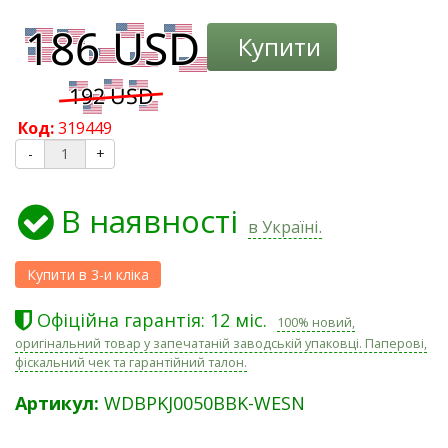
Купити
Код:
319449
-
+
В наявності
в Україні.
Офіційна гарантія: 12 міс.
100% новий,
оригінальний товар у запечатаній заводській упаковці. Паперові,
фіскальний чек та гарантійний талон.
Артикул:
WDBPKJ0050BBK-WESN