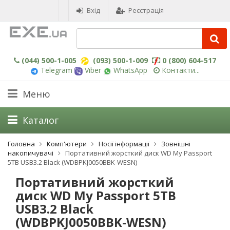
Вхід
Реєстрація
(044) 500-1-005
(093) 500-1-009
0 (800) 604-517
Telegram
Viber
WhatsApp
Контакти...
Меню
Каталог
Головна
Комп'ютери
Носії інформації
Зовнішні
накопичувачі
Портативний жорсткий диск WD My Passport
5TB USB3.2 Black (WDBPKJ0050BBK-WESN)
Портативний жорсткий
диск WD My Passport 5TB
USB3.2 Black
(WDBPKJ0050BBK-WESN)