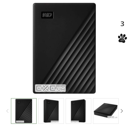
-3%
3
3