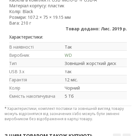
Матеріал корпусу: пластик
Колір: Black
Розміри: 107.2 × 75 × 19.15 мм
Вага: 210 г
Товар додано: Лис. 2019 р.
Характеристики:
В наявності
Так
Виробник
WD
Тип
Зовнішній жорсткий диск
USB 3.x
так
Гарантія
12 міс.
Рейтинг EXE.ua:
4.6
Колір
Чорний
974
Ємність накопичувача
5 Тб
90
19
*
Характеристики, комплект поставки та зовнішній вигляд товару
можуть відрізнятися від зазначених і/або можуть бути змінені
21
виробником без відображення в картці товару.
63