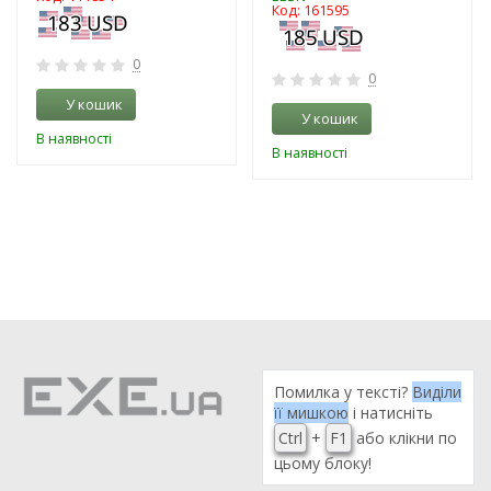
Код: 161595
0
0
У кошик
У кошик
В наявності
В наявності
Помилка у тексті?
Виділи
її мишкою
і натисніть
Ctrl
+
F1
або клікни по
цьому блоку!