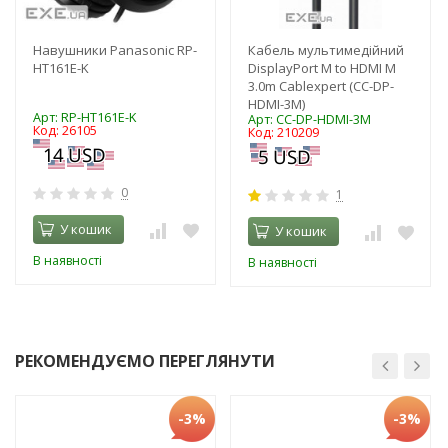
Навушники Panasonic RP-
Кабель мультимедійний
HT161E-K
DisplayPort M to HDMI M
3.0m Cablexpert (CC-DP-
HDMI-3M)
Арт: RP-HT161E-K
Арт: CC-DP-HDMI-3M
Код: 26105
Код: 210209
0
1
У кошик
У кошик
В наявності
В наявності
РЕКОМЕНДУЄМО ПЕРЕГЛЯНУТИ
-3%
-3%