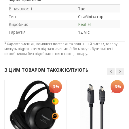
В наявності
Так
Тип
Стабілізатор
Виробник
Real-El
Гарантія
12 міс.
*
Характеристики, комплект поставки та зовнішній вигляд товару
можуть відрізнятися від зазначених і/або можуть бути змінені
виробником без відображення в картці товару.
З ЦИМ ТОВАРОМ ТАКОЖ КУПУЮТЬ
Рейтинг EXE.ua:
4.6
974
-3%
-3%
90
19
21
63