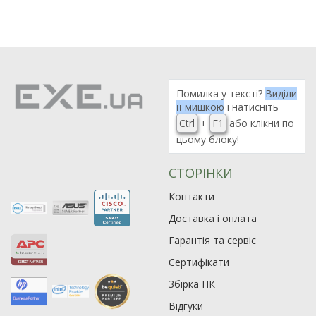
Помилка у тексті?
Виділи
її мишкою
і натисніть
Ctrl
+
F1
або клікни по
цьому блоку!
СТОРІНКИ
Контакти
Доставка і оплата
Гарантія та сервіс
Сертифікати
Збірка ПК
Відгуки