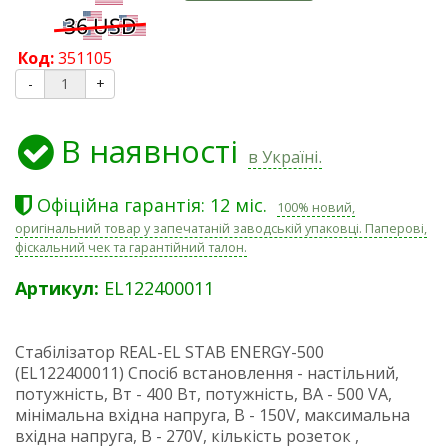
Код:
351105
-
+
В наявності
в Україні.
Офіційна гарантія: 12 міс.
100% новий,
оригінальний товар у запечатаній заводській упаковці. Паперові,
фіскальний чек та гарантійний талон.
Артикул:
EL122400011
Стабілізатор REAL-EL STAB ENERGY-500
(EL122400011) Спосіб встановлення - настільний,
потужність, Вт - 400 Вт, потужність, ВА - 500 VA,
мінімальна вхідна напруга, В - 150V, максимальна
вхідна напруга, В - 270V, кількість розеток ,