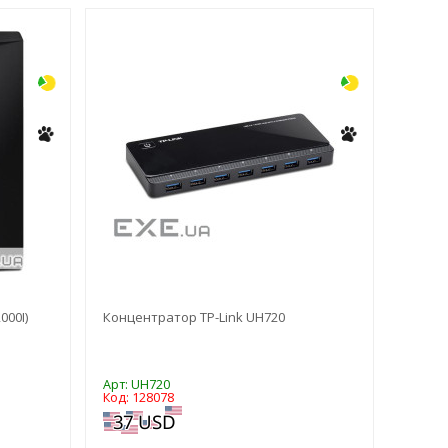
-3%
-3%
000I)
Концентратор TP-Link UH720
Навуш
Арт: UH720
Арт: E
Код: 128078
Код: 1