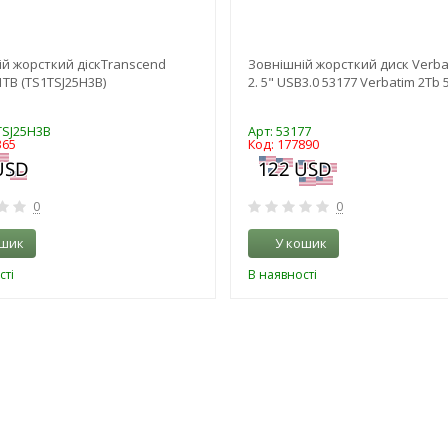
ій жорсткий діскTranscend
Зовнішній жорсткий диск Verba
 1TB (TS1TSJ25H3B)
2. 5" USB3.0 53177 Verbatim 2Tb 
TSJ25H3B
Арт: 53177
365
Код: 177890
0
0
ошик
У кошик
сті
В наявності