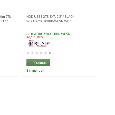
tim 2Tb
HDD USB3 2TB EXT. 2.5"/ BLACK
Жорстк
53177
WDBU6Y0020BBK-WESN WDC
WDBUZ
WESN)
Арт: WDBU6Y0020BBK-WESN
Арт: 
Код: 181055
Код: 2
0
У кошик
У 
В наявності
В наяв