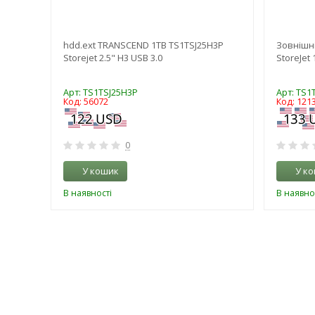
TA
hdd.ext TRANSCEND 1TB TS1TSJ25H3P
Зовнішн
TU31-
Storejet 2.5" H3 USB 3.0
StoreJet
Арт: TS1TSJ25H3P
Арт: TS1
Код: 56072
Код: 121
0
У кошик
У к
В наявності
В наявно