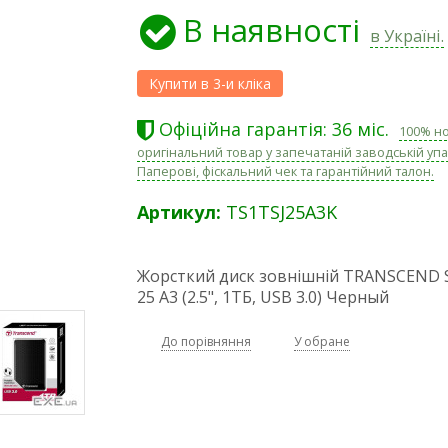
В наявності
в Україні.
Офіційна гарантія: 36 міс.
100% н
оригінальний товар у запечатаній заводській упа
Паперові, фіскальний чек та гарантійний талон.
Артикул:
TS1TSJ25A3K
Жорсткий диск зовнішній TRANSCEND S
25 A3 (2.5", 1ТБ, USB 3.0) Черный
До порівняння
У обране