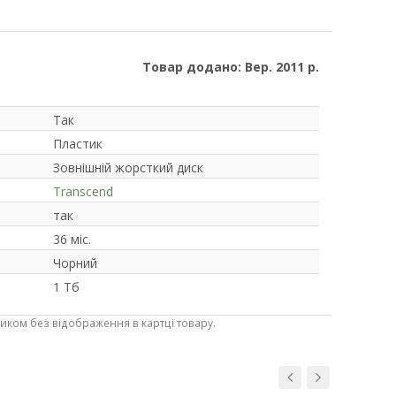
Товар додано: Вер. 2011 р.
Так
Пластик
Зовнішній жорсткий диск
Transcend
так
36 міс.
Чорний
1 Тб
ником без відображення в картці товару.