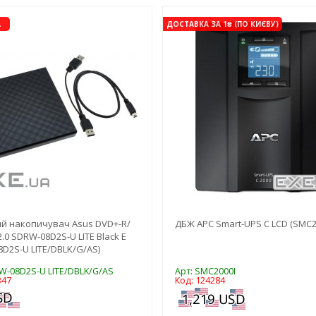
-3%
А
ДОСТАВКА ЗА 1₴ (ПО КИЄВУ)
й накопичувач Asus DVD+-R/
ДБЖ APC Smart-UPS C LCD (SMC2
.0 SDRW-08D2S-U LITE Black E
D2S-U LITE/DBLK/G/AS)
W-08D2S-U LITE/DBLK/G/AS
Арт: SMC2000I
347
Код: 124284