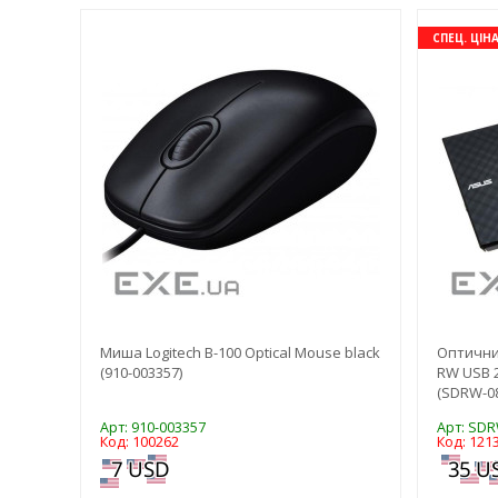
-3%
-3%
СПЕЦ. ЦІН
ton
Миша Logitech B-100 Optical Mouse black
Оптични
(910-003357)
RW USB 2
(SDRW-08
Арт: 910-003357
Арт: SDR
Код: 100262
Код: 121