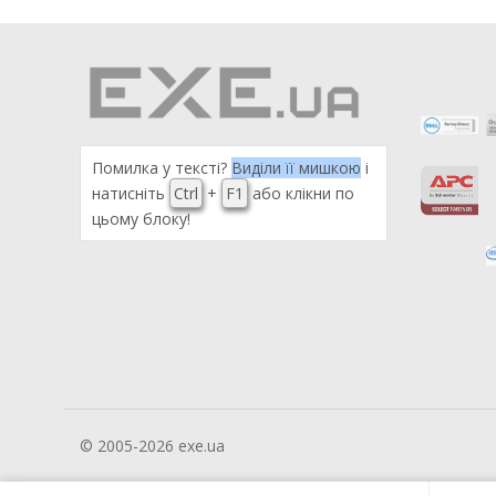
Помилка у тексті?
Виділи її мишкою
і
натисніть
Ctrl
+
F1
або клікни по
цьому блоку!
© 2005-2026 exe.ua