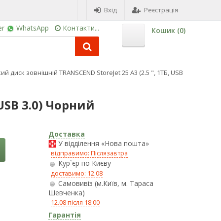
Вхід
Реєстрація
er
WhatsApp
Контакти...
Кошик (
0
)
й диск зовнішній TRANSCEND StoreJet 25 A3 (2.5 ", 1ТБ, USB
USB 3.0) Чорний
Доставка
У відділення «Нова пошта»
відправимо: Післязавтра
Кур`єр по Києву
доставимо: 12.08
Самовивіз (м.Київ, м. Тараса
Шевченка)
12.08 після 18:00
Гарантія