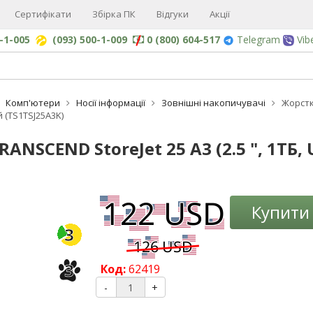
Сертифікати
Збірка ПК
Відгуки
Акції
0-1-005
(093) 500-1-009
0 (800) 604-517
Telegram
Vib
Комп'ютери
Носії інформації
Зовнішні накопичувачі
Жорстки
й (TS1TSJ25A3K)
NSCEND StoreJet 25 A3 (2.5 ", 1ТБ, 
-3%
Купити
3
3
Код:
62419
-
+