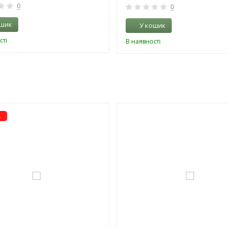
0
0
ошик
У кошик
сті
В наявності
-3%
А