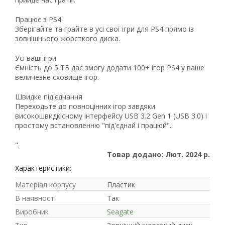
21
Працює з PS4
63
Зберігайте та грайте в усі свої ігри для PS4 прямо із
зовнішнього жорсткого диска.
Усі ваші ігри
Ємність до 5 ТБ дає змогу додати 100+ ігор PS4 у ваше
величезне сховище ігор.
Швидке під'єднання
Переходьте до повноцінних ігор завдяки
високошвидкісному інтерфейсу USB 3.2 Gen 1 (USB 3.0) і
простому встановленню "під'єднай і працюй".
".
Товар додано: Лют. 2024 р.
Характеристики:
Матеріал корпусу
Пластик
В наявності
Так
Виробник
Seagate