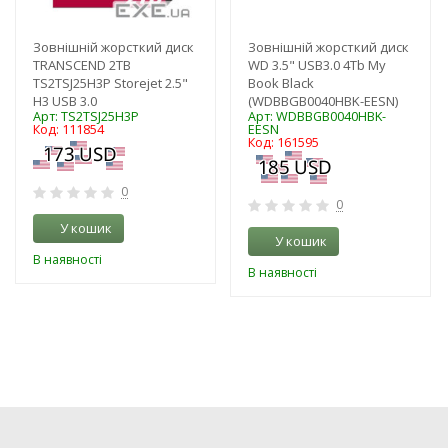
Зовнішній жорсткий диск
Зовнішній жорсткий диск
TRANSCEND 2TB
WD 3.5" USB3.0 4Tb My
TS2TSJ25H3P Storejet 2.5"
Book Black
H3 USB 3.0
(WDBBGB0040HBK-EESN)
Арт: TS2TSJ25H3P
Арт: WDBBGB0040HBK-
Код: 111854
EESN
Код: 161595
0
0
У кошик
У кошик
В наявності
В наявності