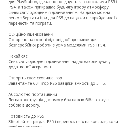
для PlayStation, ідеально поєднується з консолями PS5 і
PS4, а також прикрашає будь-яку ігрову атмосферу
синім світлодіодним підсвічуванням. На диску можна
легко зберігати ігри для PS5 доти, доки не прийде час їх
перенести та пограти.
Офіційно ліцензований
Створено на основі відповідної прошивки для
безперебійної роботи з усіма моделями PS5 і PS4.
Нехай сяє
Синє світлодіодне підсвічування надає накопичувачу
додаткової яскравості.
Створіть своє сховище ігор
Завантажте 60+ ігор PS5 завдяки ємності до 5 ТБ.
Абсолютно портативний
Легка конструкція дає змогу брати всю бібліотеку із
собою в дорогу.
Рейтинг EXE.ua:
4.6
974
Готовність до PS5
90
Зберігайте ігри для PS5 і переносьте їх на консоль, коли
19
прийде час грати.