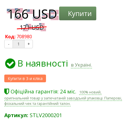
Купити
Код:
708980
-
+
В наявності
в Україні.
Офіційна гарантія: 24 міс.
100% новий,
оригінальний товар у запечатаній заводській упаковці. Паперові,
фіскальний чек та гарантійний талон.
Артикул:
STLV2000201