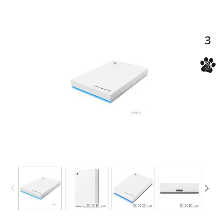
-3%
3
3