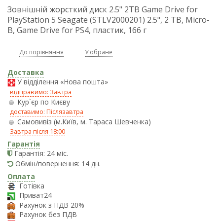
Зовнішній жорсткий диск 2.5" 2TB Game Drive for
PlayStation 5 Seagate (STLV2000201) 2.5", 2 TB, Micro-
B, Game Drive for PS4, пластик, 166 г
До порівняння
У обране
Доставка
У відділення «Нова пошта»
відправимо: Завтра
Кур`єр по Києву
доставимо: Післязавтра
Самовивіз (м.Київ, м. Тараса Шевченка)
Завтра після 18:00
Гарантія
Гарантія: 24 міс.
Обмін/повернення: 14 дн.
Оплата
Готівка
Приват24
Рахунок з ПДВ 20%
Рахунок без ПДВ