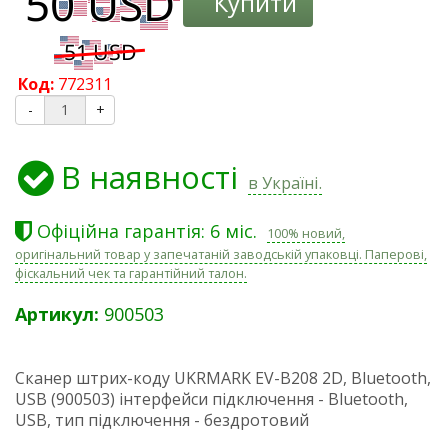
Купити
Код:
772311
-
+
В наявності
в Україні.
Офіційна гарантія: 6 міс.
100% новий,
оригінальний товар у запечатаній заводській упаковці. Паперові,
фіскальний чек та гарантійний талон.
Артикул:
900503
Сканер штрих-коду UKRMARK EV-B208 2D, Bluetooth,
USB (900503) інтерфейси підключення - Bluetooth,
USB, тип підключення - бездротовий