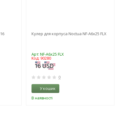
16
Кулер для корпуса Noctua NF-A6x25 FLX
Багат
WorkCe
Арт: NF-A6x25 FLX
Арт: 3
Код: 90280
Код: 1
0
У кошик
У 
В наявності
В наяв