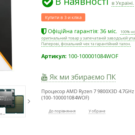
В наявності
в Україні.
Офіційна гарантія: 36 міс.
100% н
оригінальний товар у запечатаній заводській упа
Паперові, фіскальний чек та гарантійний талон.
Артикул:
100-100001084WOF
Як ми збираємо ПК
Процесор AMD Ryzen 7 9800X3D 4.7GHz
(100-100001084WOF)
До порівняння
У обране