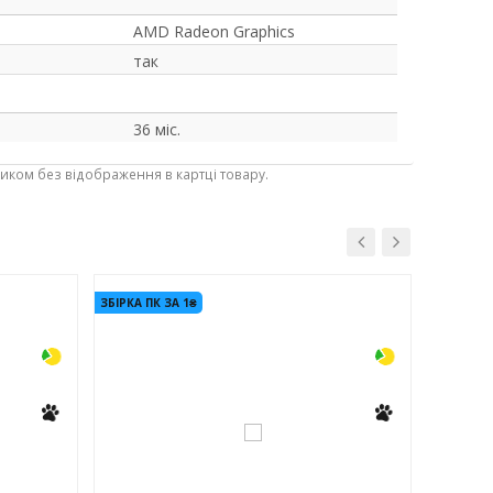
AMD Radeon Graphics
так
36 міс.
ником без відображення в картці товару.
-3%
-3%
ЗБІРКА ПК ЗА 1₴