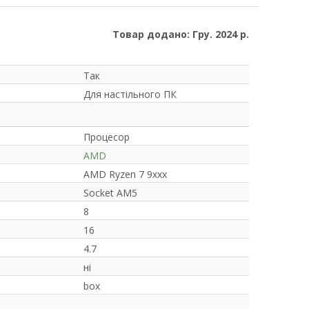
Товар додано: Гру. 2024 р.
Так
Для настільного ПК
Процесор
AMD
AMD Ryzen 7 9xxx
Socket AM5
8
16
4.7
ні
box