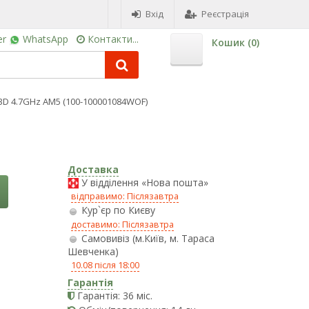
Вхід
Реєстрація
er
WhatsApp
Контакти...
Кошик (
0
)
D 4.7GHz AM5 (100-100001084WOF)
Доставка
У відділення «Нова пошта»
відправимо: Післязавтра
Кур`єр по Києву
доставимо: Післязавтра
Самовивіз (м.Київ, м. Тараса
Шевченка)
10.08 після 18:00
Гарантія
Гарантія: 36 міс.