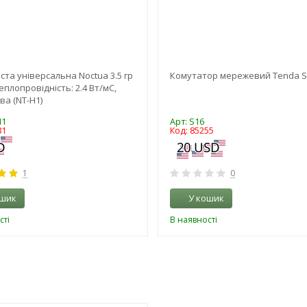
та універсальна Noctua 3.5 гр
Комутатор мережевий Tenda S
плопровідність: 2.4 Вт/мC,
ва (NT-H1)
H1
Арт: S16
81
Код: 85255
1
0
ошик
У кошик
сті
В наявності