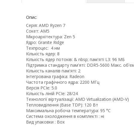
Опис:
Серія: AMD Ryzen 7
Сокет: AM5
Мікроархітектура: Zen 5
Ядро: Granite Ridge
Техпроцес: 4 нм
Кількість ядер: 8
Кількість ядер потоків: & nbsp; пам'яті L3: 96 МБ
Підтримка стандарту пам'яті: DDR5-5600 Макс. об'єм 
Кількість каналів пам'яті: 2
Інтегрована графіка: Radeon
Частота графічного ядра: 2200 МГц
Версія PCIe: 5.0
Кількість ліній PCIe: 28/24
Технології віртуалізації: AMD Virtualization (AMD-V)
Тепловиділення (Base TDP): 120 Вт
Максимальна робоча температура: 95 °C
Система охолодження в комплекті : ні
Вид упаковки : Box