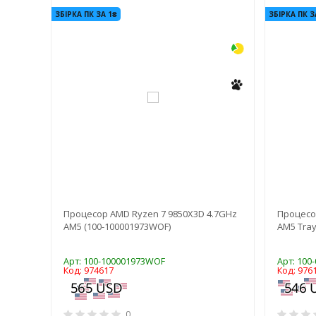
-3%
ЗБІРКА ПК ЗА 1₴
ЗБІРКА ПК З
Процесор AMD Ryzen 7 9850X3D 4.7GHz
Процесо
AM5 (100-100001973WOF)
AM5 Tray
Арт: 100-100001973WOF
Арт: 100
Код: 974617
Код: 976
0