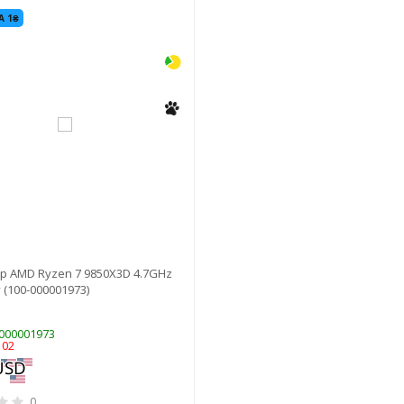
-3%
А 1₴
р AMD Ryzen 7 9850X3D 4.7GHz
 (100-000001973)
-000001973
102
0