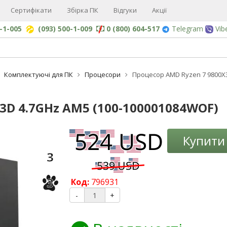
Сертифікати
Збірка ПК
Відгуки
Акції
0-1-005
(093) 500-1-009
0 (800) 604-517
Telegram
Vib
Комплектуючі для ПК
Процесори
Процесор AMD Ryzen 7 9800X3
3D 4.7GHz AM5 (100-100001084WOF)
-3%
Купити
3
3
Код:
796931
-
+