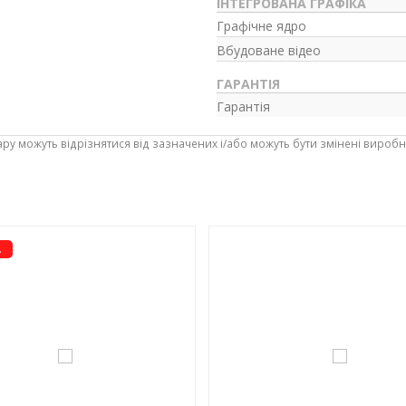
ІНТЕГРОВАНА ГРАФІКА
Графічне ядро
Вбудоване відео
ГАРАНТІЯ
Гарантія
ару можуть відрізнятися від зазначених і/або можуть бути змінені вироб
-16%
А