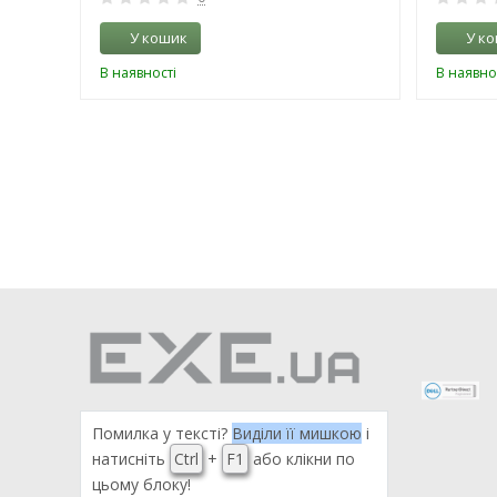
У кошик
У к
В наявності
В наявно
Помилка у тексті?
Виділи її мишкою
і
натисніть
Ctrl
+
F1
або клікни по
цьому блоку!