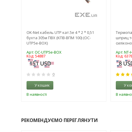
CA,
OK-Net кабель UTP кат.5е 4 * 2 * 0,51
Термопас
бухта 305м ПВХ (КПВ-ВПМ 100) (OC-
шприц те
UTP5e-BOX)
силіконо
Арт: OC-UTP5e-BOX
Арт: NT-
Код: 54887
Код: 637
0
У кошик
У к
В наявності
В наявно
РЕКОМЕНДУЄМО ПЕРЕГЛЯНУТИ