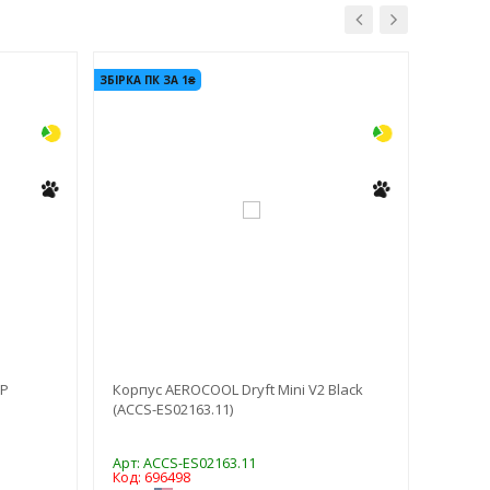
-3%
-3%
ЗБІРКА ПК ЗА 1₴
ЗБІРКА ПК
ДО -10% 
OP
Корпус AEROCOOL Dryft Mini V2 Black
Корпус
(ACCS-ES02163.11)
Арт: ACCS-ES02163.11
Арт: M
Код: 696498
Код: 7