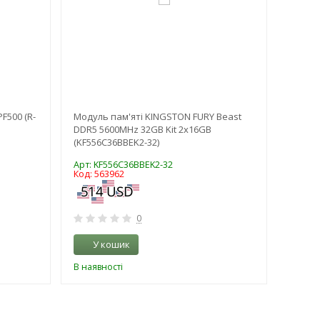
F500 (R-
Модуль пам'яті KINGSTON FURY Beast
Накопи
DDR5 5600MHz 32GB Kit 2x16GB
WD (W
(KF556C36BBEK2-32)
Арт: KF556C36BBEK2-32
Арт: 
Код: 563962
Код: 5
0
У кошик
У 
В наявності
В наяв