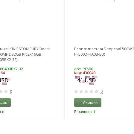
м'яті KINGSTON FURY Beast
Блок живлення Deepcool 500W P
00MHz 32GB Kit 2x16GB
PF500D-HA0B-EU)
0BBK2-32)
56C40BBK2-32
Арт: PF500
564
Код: 430040
0
0
ошик
У кошик
сті
В наявності