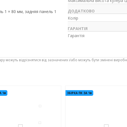
Максимальна висота кулера 
ДОДАТКОВО
 1 × 80 мм, задняя панель 1
Колір
ГАРАНТІЯ
Гарантія
ару можуть відрізнятися від зазначених і/або можуть бути змінені вироб
-3%
А 1₴
ЗБІРКА ПК ЗА 1₴