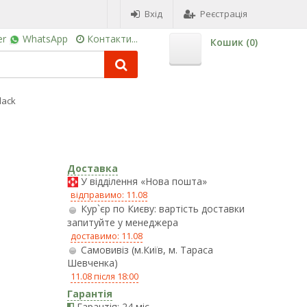
Вхід
Реєстрація
er
WhatsApp
Контакти...
Кошик (
0
)
lack
Доставка
У відділення «Нова пошта»
відправимо: 11.08
Кур`єр по Києву: вартість доставки
запитуйте у менеджера
доставимо: 11.08
Самовивіз (м.Київ, м. Тараса
Шевченка)
11.08 після 18:00
Гарантія
Гарантія: 24 міс.