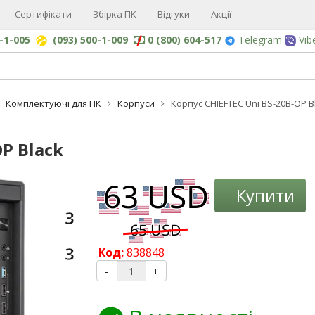
Сертифікати
Збірка ПК
Відгуки
Акції
0-1-005
(093) 500-1-009
0 (800) 604-517
Telegram
Vib
Комплектуючі для ПК
Корпуси
Корпус CHIEFTEC Uni BS-20B-OP B
P Black
-3%
Купити
3
3
Код:
838848
-
+