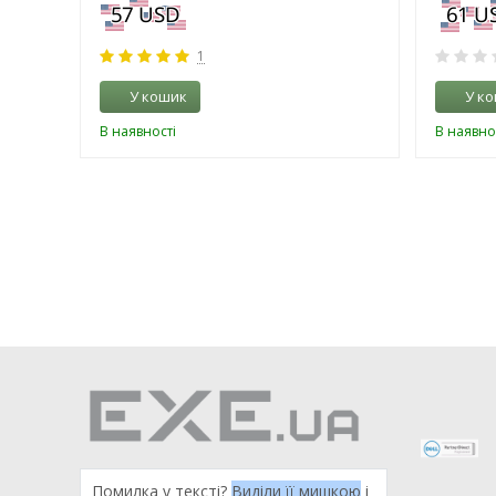
1
У кошик
У к
В наявності
В наявно
Помилка у тексті?
Виділи її мишкою
і