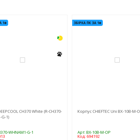
-3%
А 1₴
ЗБІРКА ПК ЗА 1₴
EEPCOOL CH370 White (R-CH370-
Корпус CHIEFTEC Uni BX-10B-M-
G-1)
CH370-WHNAM1-G-1
Арт: BX-10B-M-OP
013
Код: 694192