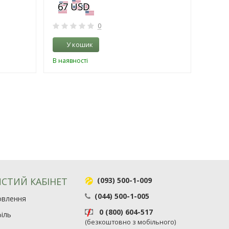
0
У кошик
У 
В наявності
В наяв
СТИЙ КАБІНЕТ
(093) 500-1-009
(044) 500-1-005
овлення
0 (800) 604-517
іль
(безкоштовно з мобільного)