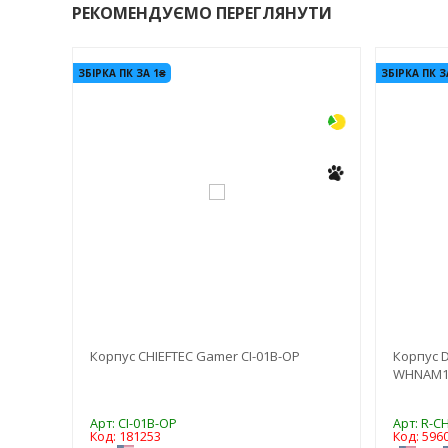
РЕКОМЕНДУЄМО ПЕРЕГЛЯНУТИ
-3%
-3%
ЗБІРКА ПК ЗА 1₴
ЗБІРКА ПК З
te
Корпус CHIEFTEC Gamer CI-01B-OP
Корпус D
WHNAM1-
Арт: CI-01B-OP
Арт: R-
Код: 181253
Код: 596