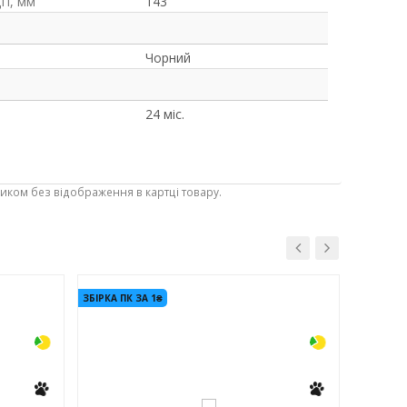
ЦП, мм
143
Чорний
24 міс.
ником без відображення в картці товару.
-3%
-3%
ЗБІРКА ПК ЗА 1₴
СПЕЦ! Ц
ЗБІРКА ПК