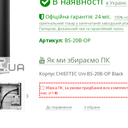
В наявності
в Україні.
Офіційна гарантія: 24 міс.
100% н
оригінальний товар у запечатаній заводській упа
Паперові, фіскальний чек та гарантійний талон.
Артикул:
BS-20B-OP
Як ми збираємо ПК
Корпус CHIEFTEC Uni BS-20B-OP Black
Збірка ПК, за умови придбання всіх комплек
нас. (+
1 ₴
)
До порівняння
У обране