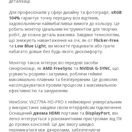
63
деталізації.
Для професіоналів у сфері дизайну та фотографії,
sRGB
104%
гарантує точну передачу всіх відтінків,
задовольняючи найвибагливіші вимоги до кольору. Це
робить монітор ідеальним інструментом для творчих
робіт, де кожна деталь важлива. Завдяки технологіям,
що знижують навантаження на очі, як-от
Flicker-Free
та
Low Blue Light
, ви можете працювати або грати
набагато довше без будь-якого дискомфорту.
Монітор також інтегрує всі передові засоби
синхронізації, як
AMD FreeSync
та
NVIDIA G-SYNC
, що
усувають розриви і затримки, роблячи геймінг
максимально плавним та безперервним. Це дозволяє
насолоджуватися ігровим процесом з максимальною
ефективністю та зануренням.
ViewSonic VX2779A-HD-PRO є неймовірно універсальним
у використанні завдяки своїм інтерфейсам підключення.
Оснащений
двома HDMI
портами та
DisplayPort
, він
легко інтегрується з різноманітними пристроями: від ПК
до ігрових консолей. Це дає змогу швидко
перемикатися між джерелами, забезпечуючи