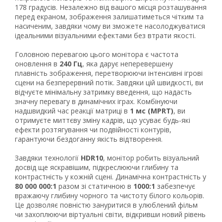
178 градусів. Незалежно від вашого місця розташування
перед екраном, зображення залишатиметься чітким та
насиченим, завдяки чому ви зможете насолоджуватися
ідеальними візуальними ефектами без втрати якості.
Головною перевагою цього монітора є частота
оновлення в
240 Гц
, яка дарує неперевершену
плавність зображення, перетворюючи інтенсивні ігрові
сцени на безперервний потік. Завдяки цій швидкості, ви
відчуєте мінімальну затримку введення, що надасть
значну перевагу в динамічних іграх. Комбінуючи
надшвидкий час реакції матриці в
1 мс (MPRT)
, ви
отримуєте миттєву зміну кадрів, що усуває будь-які
ефекти розтягування чи подвійності контурів,
гарантуючи бездоганну якість відтворення.
Завдяки технології
HDR10
, монітор робить візуальний
Рейтинг EXE.ua:
4.6
досвід ще яскравішим, підкреслюючи глибину та
974
контрастність у кожній сцені. Динамічна контрастність у
80 000 000:1
разом зі статичною в
1000:1
забезпечує
90
вражаючу глибину чорного та чистоту білого кольорів.
19
Це дозволяє повністю зануритися в улюблений фільм
21
чи захоплюючи віртуальні світи, відкривши новий рівень