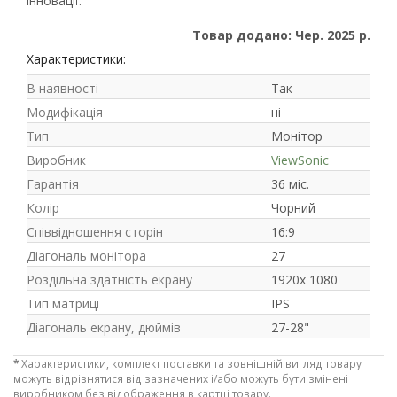
інновації.
Товар додано: Чер. 2025 р.
Характеристики:
В наявності
Так
Модифікація
ні
Тип
Монітор
Виробник
ViewSonic
Гарантія
36 міс.
Колір
Чорний
Співвідношення сторін
16:9
Діагональ монітора
27
Роздільна здатність екрану
1920х 1080
Тип матриці
IPS
Діагональ екрану, дюймів
27-28"
*
Характеристики, комплект поставки та зовнішній вигляд товару
можуть відрізнятися від зазначених і/або можуть бути змінені
виробником без відображення в картці товару.