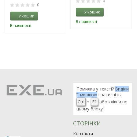
0
0
У кошик
У кошик
В наявності
В наявності
Помилка у тексті?
Виділи
її мишкою
і натисніть
Ctrl
+
F1
або клікни по
цьому блоку!
СТОРІНКИ
Контакти