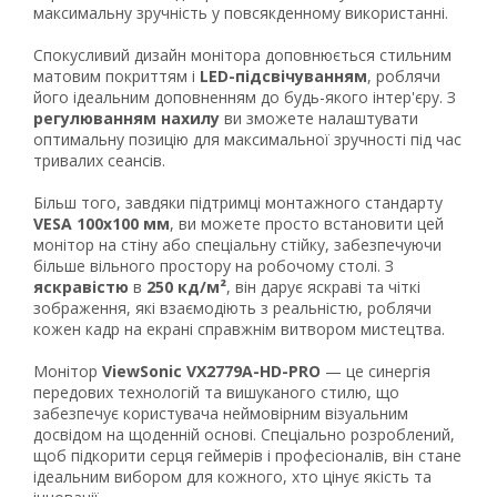
максимальну зручність у повсякденному використанні.
Спокусливий дизайн монітора доповнюється стильним
матовим покриттям і
LED-підсвічуванням
, роблячи
його ідеальним доповненням до будь-якого інтер'єру. З
регулюванням нахилу
ви зможете налаштувати
оптимальну позицію для максимальної зручності під час
тривалих сеансів.
Більш того, завдяки підтримці монтажного стандарту
VESA 100x100 мм
, ви можете просто встановити цей
монітор на стіну або спеціальну стійку, забезпечуючи
більше вільного простору на робочому столі. З
яскравістю
в
250 кд/м²
, він дарує яскраві та чіткі
зображення, які взаємодіють з реальністю, роблячи
кожен кадр на екрані справжнім витвором мистецтва.
Монітор
ViewSonic VX2779A-HD-PRO
— це синергія
передових технологій та вишуканого стилю, що
забезпечує користувача неймовірним візуальним
досвідом на щоденній основі. Спеціально розроблений,
щоб підкорити серця геймерів і професіоналів, він стане
ідеальним вибором для кожного, хто цінує якість та