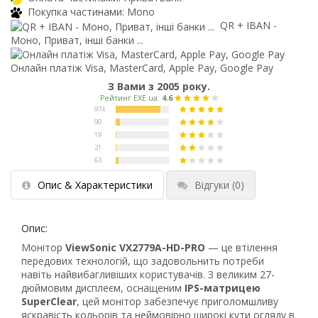
Покупка частинами: Mono
QR + IBAN -
Моно, Приват, інші банки ...
Онлайн платіж Visa, MasterCard, Apple Pay, Google Pay
З Вами з 2005 року.
Опис & Характеристики
Відгуки
(0)
Опис:
Монітор
ViewSonic VX2779A-HD-PRO
— це втілення
передових технологій, що задовольнить потреби
навіть найвибагливіших користувачів. З великим 27-
дюймовим дисплеєм, оснащеним
IPS-матрицею
SuperClear
, цей монітор забезпечує приголомшливу
яскравість кольорів та неймовірно широкі кути огляду в