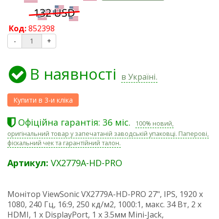
Код:
852398
-
+
В наявності
в Україні.
Офіційна гарантія: 36 міс.
100% новий,
оригінальний товар у запечатаній заводській упаковці. Паперові,
фіскальний чек та гарантійний талон.
Артикул:
VX2779A-HD-PRO
Монітор ViewSonic VX2779A-HD-PRO 27", IPS, 1920 x
1080, 240 Гц, 16:9, 250 кд/м2, 1000:1, макс. 34 Вт, 2 х
HDMI, 1 х DisplayPort, 1 х 3.5мм Mini-Jack,