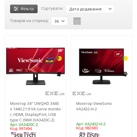
Сортувати:
Фільтр
Дата додавання
Товарів на сторінці:
36
-3%
-3%
NEW!
Монітор 34" UWQHD 3440
Монітор ViewSonic
x 1440 21:9 VA curve monito
VA2432-H-2
r, HDMI, DisplayPort, USB
type C (96W (VA3420C-2)
Арт: VA2432-H-2
Арт: VA3420C-2
Код: 982683
Код: 997494