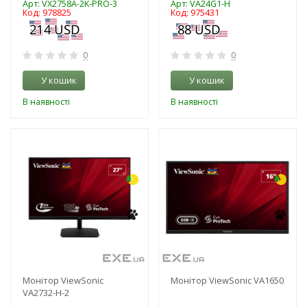
Арт: VX2758A-2K-PRO-3
Арт: VA24G1-H
Код: 978825
Код: 975431
0
0
У кошик
У кошик
В наявності
В наявності
-3%
-3%
Монітор ViewSonic
Монітор ViewSonic VA1650
VA2732-H-2