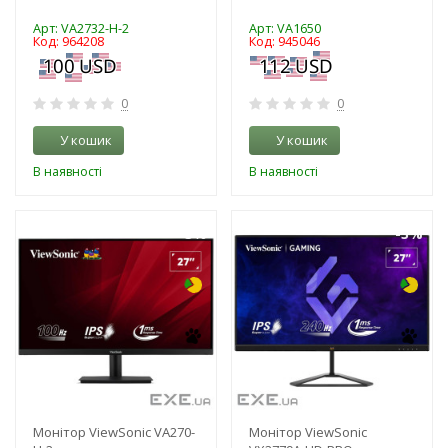
Арт: VA2732-H-2
Арт: VA1650
Код: 964208
Код: 945046
0
0
У кошик
У кошик
В наявності
В наявності
-3%
-3%
Монітор ViewSonic VA270-
Монітор ViewSonic