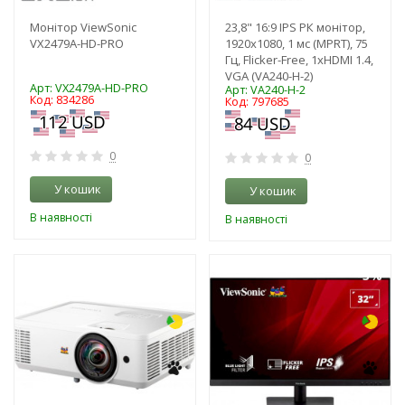
Монітор ViewSonic
23,8" 16:9 IPS РК монітор,
VX2479A-HD-PRO
1920х1080, 1 мс (MPRT), 75
Гц, Flicker-Free, 1xHDMI 1.4,
VGA (VA240-H-2)
Арт: VX2479A-HD-PRO
Арт: VA240-H-2
Код: 834286
Код: 797685
0
0
У кошик
У кошик
В наявності
В наявності
-7%
-3%