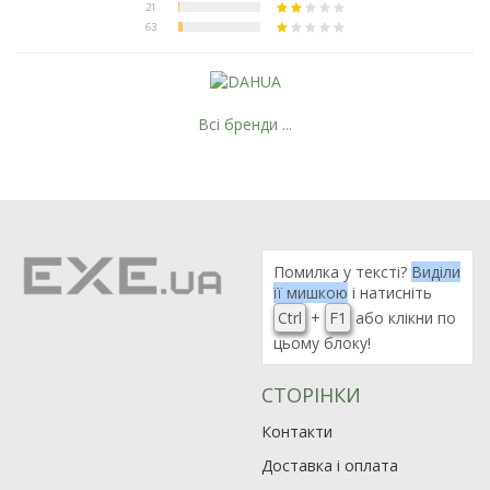
Всі бренди ...
Помилка у тексті?
Виділи
її мишкою
і натисніть
Ctrl
+
F1
або клікни по
цьому блоку!
СТОРІНКИ
Контакти
Доставка і оплата