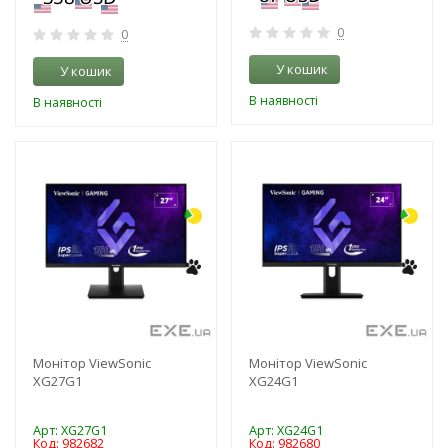
0
0
У кошик
У кошик
В наявності
В наявності
-3%
-3%
Монітор ViewSonic
Монітор ViewSonic
XG27G1
XG24G1
Арт: XG27G1
Арт: XG24G1
Код: 982682
Код: 982680