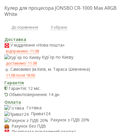
Кулер для процесора JONSBO CR-1000 Max ARGB
White
До порівняння
У обране
Доставка
У відділення «Нова пошта»
відправимо: 11.08
Кур`єр по Києву
доставимо: 11.08
Самовивіз (м.Київ, м. Тараса Шевченка)
11.08 після 18:00
Гарантія
Гарантія: 12 міс.
Обмін/повернення: 14 дн.
Оплата
Готівка
Приват24
Рахунок з ПДВ 20%
Рахунок без ПДВ
Післяплата (накладений платіж)