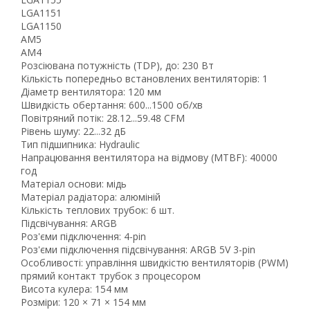
LGA1151
LGA1150
AM5
AM4
Розсіювана потужність (TDP), до: 230 Вт
Кількість попередньо встановлених вентиляторів: 1
Діаметр вентилятора: 120 мм
Швидкість обертання: 600...1500 об/хв
Повітряний потік: 28.12...59.48 CFM
Рівень шуму: 22...32 дБ
Тип підшипника: Hydraulic
Напрацювання вентилятора на відмову (MTBF): 40000
год
Матеріал основи: мідь
Матеріал радіатора: алюміній
Кількість теплових трубок: 6 шт.
Підсвічування: ARGB
Роз'єми підключення: 4-pin
Роз'єми підключення підсвічування: ARGB 5V 3-pin
Рейтинг EXE.ua:
4.6
Особливості: управління швидкістю вентиляторів (PWM)
974
прямий контакт трубок з процесором
90
Висота кулера: 154 мм
19
Розміри: 120 × 71 × 154 мм