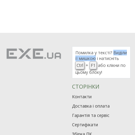
Помилка у тексті?
Виділи
її мишкою
і натисніть
Ctrl
+
F1
або клікни по
цьому блоку!
СТОРІНКИ
Контакти
Доставка і оплата
Гарантія та сервіс
Сертифікати
Збірка ПК