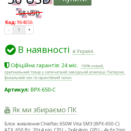
Код:
964656
-
+
В наявності
в Україні.
Офіційна гарантія: 24 міс.
100% новий,
оригінальний товар у запечатаній заводській упаковці. Паперові,
фіскальний чек та гарантійний талон.
Артикул:
BPX-650-C
Як ми збираємо ПК
Блок живлення Chieftec 650W Vita SM3 (BPX-650-C)
ATX, 650 Вт, 20+4 pin, CPU - 2x4+4pin, GPU - 4x 6+2pin,